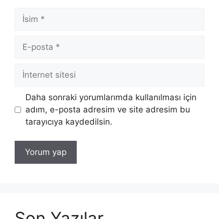
İsim
E-
posta
İnternet
sitesi
Daha sonraki yorumlarımda kullanılması için
adım, e-posta adresim ve site adresim bu
tarayıcıya kaydedilsin.
Son Yazılar