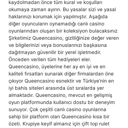
kaydolmadan önce tüm kural ve koşulları
okumaya zaman ayırın. Bu yasalar sizi ve yasal
haklarınızı korumak için yapılmıştır. Aşağıda
diğer oyuncuların oynamadığı canlı casino
oyunlarından oluşan bir koleksiyon bulacaksınız
Şirketimiz Queencasino, gizliliğinize değer veren
ve bilgilerinizi veya bonuslarınızı başkasına
dağıtmayan güvenilir bir yerel işletmedir.
Önceden verilen tüm hediyeleri eler.
Queencasino, üyelerine her ay en iyi ve en
kaliteli fırsatları sunarak diğer firmalardan öne
çıkıyor Queencasino esnektir ve Türkiye’nin en
iyi bahis siteleri arasında üst sıralarda yer
almaktadır. Queencasino, mevcut en gelişmiş
oyun platformunda kullanıcı dostu bir deneyim
sunuyor. Çok çeşitli canlı casino oyunlarına
sahip bir platform olan Queencasino kısa bir
özeti. Krupiye keyif almanız için çift top rulet