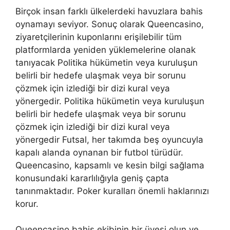
Birçok insan farklı ülkelerdeki havuzlara bahis
oynamayı seviyor. Sonuç olarak Queencasino,
ziyaretçilerinin kuponlarını erişilebilir tüm
platformlarda yeniden yüklemelerine olanak
tanıyacak Politika hükümetin veya kuruluşun
belirli bir hedefe ulaşmak veya bir sorunu
çözmek için izlediği bir dizi kural veya
yönergedir. Politika hükümetin veya kuruluşun
belirli bir hedefe ulaşmak veya bir sorunu
çözmek için izlediği bir dizi kural veya
yönergedir Futsal, her takımda beş oyuncuyla
kapalı alanda oynanan bir futbol türüdür.
Queencasino, kapsamlı ve kesin bilgi sağlama
konusundaki kararlılığıyla geniş çapta
tanınmaktadır. Poker kuralları önemli haklarınızı
korur.
Queencasino bahis ekibinin bir üyesi olun ve