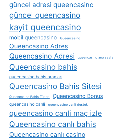
güncel adresi queencasino
güncel queencasino
kayit queencasino
mobil queencasino
Queencasino
Queencasino Adres
Queencasino Adresi
queencasino ana sayfa
Queencasino bahis
queencasino bahis oranları
Queencasino Bahis Sitesi
Queencasino Bonus
Queencasino Bahis Türleri
queencasino canli
queencasino canli destek
queencasino canli maç izle
Queencasino canlı bahis
Queencasino canlı casino