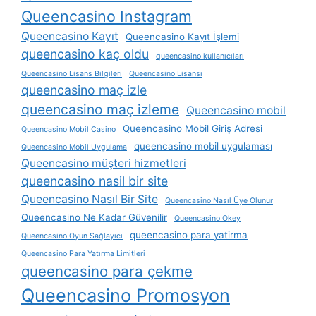
Queencasino Instagram
Queencasino Kayıt
Queencasino Kayıt İşlemi
queencasino kaç oldu
queencasino kullanıcıları
Queencasino Lisans Bilgileri
Queencasino Lisansı
queencasino maç izle
queencasino maç izleme
Queencasino mobil
Queencasino Mobil Giriş Adresi
Queencasino Mobil Casino
queencasino mobil uygulaması
Queencasino Mobil Uygulama
Queencasino müşteri hizmetleri
queencasino nasil bir site
Queencasino Nasıl Bir Site
Queencasino Nasıl Üye Olunur
Queencasino Ne Kadar Güvenilir
Queencasino Okey
queencasino para yatirma
Queencasino Oyun Sağlayıcı
Queencasino Para Yatırma Limitleri
queencasino para çekme
Queencasino Promosyon