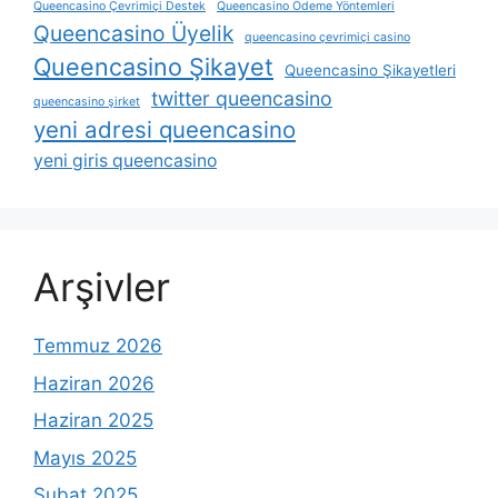
Queencasino Çevrimiçi Destek
Queencasino Ödeme Yöntemleri
Queencasino Üyelik
queencasino çevrimiçi casino
Queencasino Şikayet
Queencasino Şikayetleri
twitter queencasino
queencasino şirket
yeni adresi queencasino
yeni giris queencasino
Arşivler
Temmuz 2026
Haziran 2026
Haziran 2025
Mayıs 2025
Şubat 2025