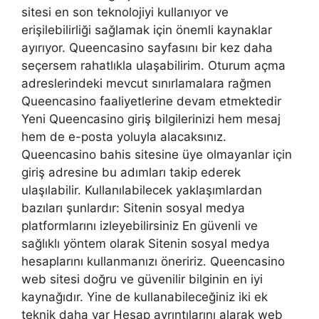
sitesi en son teknolojiyi kullanıyor ve
erişilebilirliği sağlamak için önemli kaynaklar
ayırıyor. Queencasino sayfasını bir kez daha
seçersem rahatlıkla ulaşabilirim. Oturum açma
adreslerindeki mevcut sınırlamalara rağmen
Queencasino faaliyetlerine devam etmektedir
Yeni Queencasino giriş bilgilerinizi hem mesaj
hem de e-posta yoluyla alacaksınız.
Queencasino bahis sitesine üye olmayanlar için
giriş adresine bu adımları takip ederek
ulaşılabilir. Kullanılabilecek yaklaşımlardan
bazıları şunlardır: Sitenin sosyal medya
platformlarını izleyebilirsiniz En güvenli ve
sağlıklı yöntem olarak Sitenin sosyal medya
hesaplarını kullanmanızı öneririz. Queencasino
web sitesi doğru ve güvenilir bilginin en iyi
kaynağıdır. Yine de kullanabileceğiniz iki ek
teknik daha var Hesap ayrıntılarını alarak web