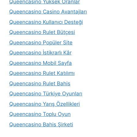
Queencasino Yüksek Oranlar
Queencasino Casino Avantajları
Queencasino Kullanıcı Desteği
Queencasino Rulet Bütçesi
Queencasino Popüler Site
Queencasino İstikrarlı Kâr
Queencasino Mobil Sayfa
Queencasino Rulet Katılımı
Queencasino Rulet Bahis
Queencasino Türkiye Oyunları
Queencasino Yarış Özellikleri
Queencasino Toplu Oyun
Queencasino Bahis Şirketi