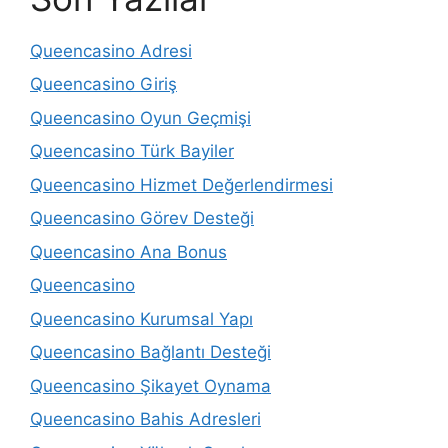
Queencasino Adresi
Queencasino Giriş
Queencasino Oyun Geçmişi
Queencasino Türk Bayiler
Queencasino Hizmet Değerlendirmesi
Queencasino Görev Desteği
Queencasino Ana Bonus
Queencasino
Queencasino Kurumsal Yapı
Queencasino Bağlantı Desteği
Queencasino Şikayet Oynama
Queencasino Bahis Adresleri