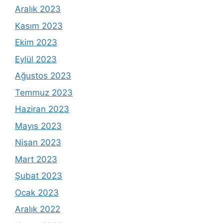
Aralık 2023
Kasım 2023
Ekim 2023
Eylül 2023
Ağustos 2023
Temmuz 2023
Haziran 2023
Mayıs 2023
Nisan 2023
Mart 2023
Şubat 2023
Ocak 2023
Aralık 2022