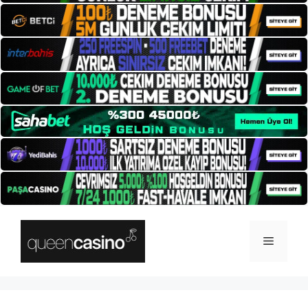
İçeriğe
atla
Menü