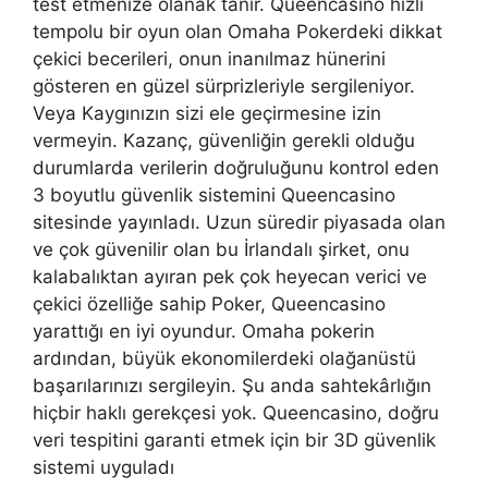
test etmenize olanak tanır. Queencasino hızlı
tempolu bir oyun olan Omaha Pokerdeki dikkat
çekici becerileri, onun inanılmaz hünerini
gösteren en güzel sürprizleriyle sergileniyor.
Veya Kaygınızın sizi ele geçirmesine izin
vermeyin. Kazanç, güvenliğin gerekli olduğu
durumlarda verilerin doğruluğunu kontrol eden
3 boyutlu güvenlik sistemini Queencasino
sitesinde yayınladı. Uzun süredir piyasada olan
ve çok güvenilir olan bu İrlandalı şirket, onu
kalabalıktan ayıran pek çok heyecan verici ve
çekici özelliğe sahip Poker, Queencasino
yarattığı en iyi oyundur. Omaha pokerin
ardından, büyük ekonomilerdeki olağanüstü
başarılarınızı sergileyin. Şu anda sahtekârlığın
hiçbir haklı gerekçesi yok. Queencasino, doğru
veri tespitini garanti etmek için bir 3D güvenlik
sistemi uyguladı