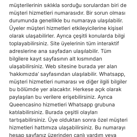
müşterilerinin sıklıkla sorduğu sorulardan biri de
müşteri hizmetleri numarasıdır. Bir sorun olması
durumunda genellikle bu numaraya ulaşılabilir.
Üyeler müşteri hizmetleri etkileyicilerine kişisel
olarak ulaşabilirler. Ayrıca çeşitli konularda bilgi
toplayabilirsiniz. Site üyelerinin tüm interaktif
adreslerine ana sayfadan ulaşılabilir. Tüm
bilgilere kayıt sayfasının alt kısmından
ulaşabilirsiniz. Web sitesine burada yer alan
‘hakkımızda’ sayfasından ulaşılabilir. Whatsapp,
müşteri hizmetleri numarası ve diğer ilgili bilgiler
bu bölümde yer alacaktır. Herkese açık olarak
paylaşılan bu verilere erişebilirsiniz. Ayrıca
Queencasino hizmetleri Whatsapp grubuna
katılabilirsiniz. Burada çeşitli olayları
tartışabilirsiniz. Üye olduktan sonra özel müşteri
hizmetleri hattımıza ulaşabilirsiniz. Bu numarayı
hesap sayfanız üzerinden canlı yardım veya