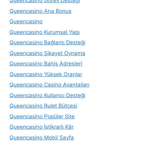
Queencasino Görev Desteği
Queencasino Ana Bonus
Queencasino
Queencasino Kurumsal Yapı
Queencasino Bağlantı Desteği
Queencasino Şikayet Oynama
Queencasino Bahis Adresleri
Queencasino Yüksek Oranlar
Queencasino Casino Avantajları
Queencasino Kullanıcı Desteği
Queencasino Rulet Bütçesi
Queencasino Popüler Site
Queencasino İstikrarlı Kâr
Queencasino Mobil Sayfa