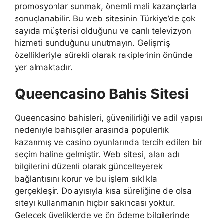
promosyonlar sunmak, önemli mali kazançlarla
sonuçlanabilir. Bu web sitesinin Türkiye’de çok
sayıda müşterisi olduğunu ve canlı televizyon
hizmeti sunduğunu unutmayın. Gelişmiş
özellikleriyle sürekli olarak rakiplerinin önünde
yer almaktadır.
Queencasino Bahis Sitesi
Queencasino bahisleri, güvenilirliği ve adil yapısı
nedeniyle bahisçiler arasında popülerlik
kazanmış ve casino oyunlarında tercih edilen bir
seçim haline gelmiştir. Web sitesi, alan adı
bilgilerini düzenli olarak güncelleyerek
bağlantısını korur ve bu işlem sıklıkla
gerçekleşir. Dolayısıyla kısa süreliğine de olsa
siteyi kullanmanın hiçbir sakıncası yoktur.
Gelecek üyeliklerde ve ön ödeme bilgilerinde