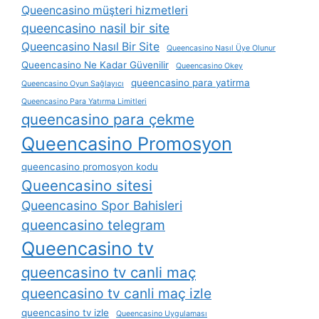
Queencasino müşteri hizmetleri
queencasino nasil bir site
Queencasino Nasıl Bir Site
Queencasino Nasıl Üye Olunur
Queencasino Ne Kadar Güvenilir
Queencasino Okey
queencasino para yatirma
Queencasino Oyun Sağlayıcı
Queencasino Para Yatırma Limitleri
queencasino para çekme
Queencasino Promosyon
queencasino promosyon kodu
Queencasino sitesi
Queencasino Spor Bahisleri
queencasino telegram
Queencasino tv
queencasino tv canli maç
queencasino tv canli maç izle
queencasino tv izle
Queencasino Uygulaması