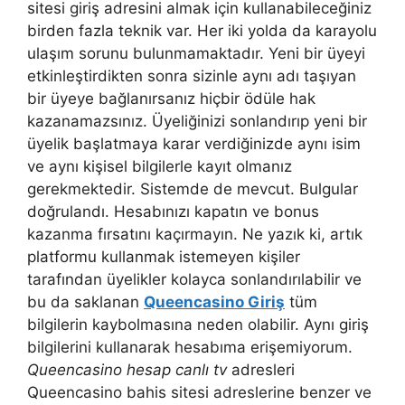
sitesi giriş adresini almak için kullanabileceğiniz
birden fazla teknik var. Her iki yolda da karayolu
ulaşım sorunu bulunmamaktadır. Yeni bir üyeyi
etkinleştirdikten sonra sizinle aynı adı taşıyan
bir üyeye bağlanırsanız hiçbir ödüle hak
kazanamazsınız. Üyeliğinizi sonlandırıp yeni bir
üyelik başlatmaya karar verdiğinizde aynı isim
ve aynı kişisel bilgilerle kayıt olmanız
gerekmektedir. Sistemde de mevcut. Bulgular
doğrulandı. Hesabınızı kapatın ve bonus
kazanma fırsatını kaçırmayın. Ne yazık ki, artık
platformu kullanmak istemeyen kişiler
tarafından üyelikler kolayca sonlandırılabilir ve
bu da saklanan
Queencasino Giriş
tüm
bilgilerin kaybolmasına neden olabilir. Aynı giriş
bilgilerini kullanarak hesabıma erişemiyorum.
Queencasino hesap canlı tv
adresleri
Queencasino bahis sitesi adreslerine benzer ve