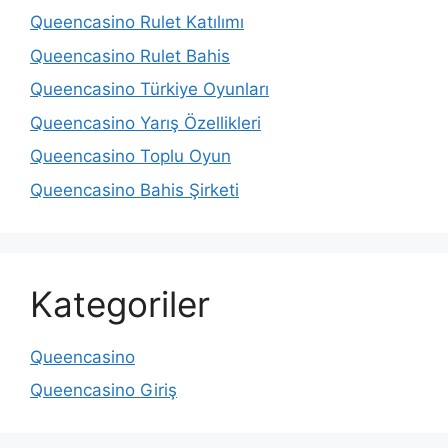
Queencasino Rulet Katılımı
Queencasino Rulet Bahis
Queencasino Türkiye Oyunları
Queencasino Yarış Özellikleri
Queencasino Toplu Oyun
Queencasino Bahis Şirketi
Kategoriler
Queencasino
Queencasino Giriş