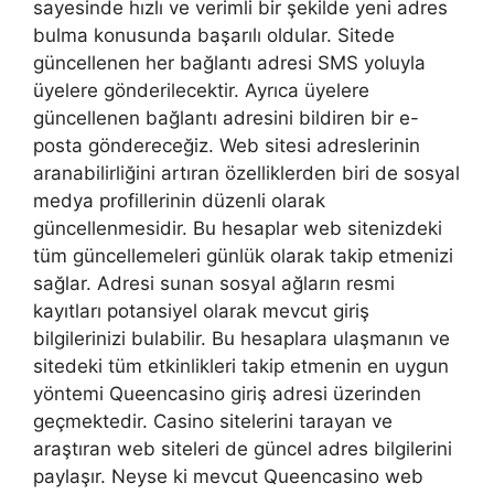
sayesinde hızlı ve verimli bir şekilde yeni adres
bulma konusunda başarılı oldular. Sitede
güncellenen her bağlantı adresi SMS yoluyla
üyelere gönderilecektir. Ayrıca üyelere
güncellenen bağlantı adresini bildiren bir e-
posta göndereceğiz. Web sitesi adreslerinin
aranabilirliğini artıran özelliklerden biri de sosyal
medya profillerinin düzenli olarak
güncellenmesidir. Bu hesaplar web sitenizdeki
tüm güncellemeleri günlük olarak takip etmenizi
sağlar. Adresi sunan sosyal ağların resmi
kayıtları potansiyel olarak mevcut giriş
bilgilerinizi bulabilir. Bu hesaplara ulaşmanın ve
sitedeki tüm etkinlikleri takip etmenin en uygun
yöntemi Queencasino giriş adresi üzerinden
geçmektedir. Casino sitelerini tarayan ve
araştıran web siteleri de güncel adres bilgilerini
paylaşır. Neyse ki mevcut Queencasino web