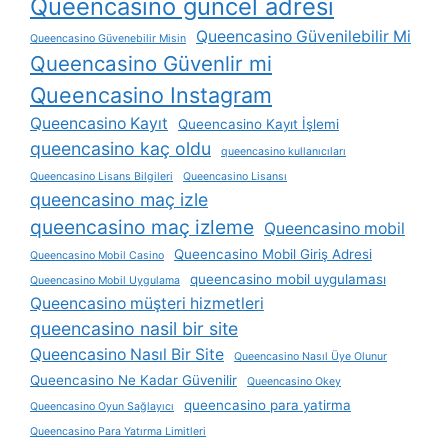
Queencasino güncel adresi
Queencasino Güvenilebilir Mi
Queencasino Güvenebilir Misin
Queencasino Güvenlir mi
Queencasino Instagram
Queencasino Kayıt
Queencasino Kayıt İşlemi
queencasino kaç oldu
queencasino kullanıcıları
Queencasino Lisans Bilgileri
Queencasino Lisansı
queencasino maç izle
queencasino maç izleme
Queencasino mobil
Queencasino Mobil Giriş Adresi
Queencasino Mobil Casino
queencasino mobil uygulaması
Queencasino Mobil Uygulama
Queencasino müşteri hizmetleri
queencasino nasil bir site
Queencasino Nasıl Bir Site
Queencasino Nasıl Üye Olunur
Queencasino Ne Kadar Güvenilir
Queencasino Okey
queencasino para yatirma
Queencasino Oyun Sağlayıcı
Queencasino Para Yatırma Limitleri