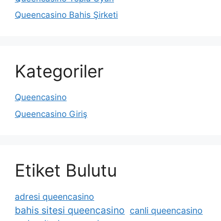
Queencasino Bahis Şirketi
Kategoriler
Queencasino
Queencasino Giriş
Etiket Bulutu
adresi queencasino
bahis sitesi queencasino
canli queencasino