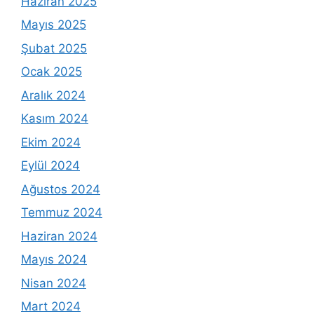
Haziran 2025
Mayıs 2025
Şubat 2025
Ocak 2025
Aralık 2024
Kasım 2024
Ekim 2024
Eylül 2024
Ağustos 2024
Temmuz 2024
Haziran 2024
Mayıs 2024
Nisan 2024
Mart 2024