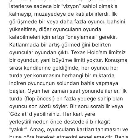
İsterlerse sadece bir “vizyon” sahibi olmakla
kalmayıp, müzayedeye de katılabilirlerdi. İlk
görüşmede bir veya daha fazla oyuncu bahsini
yükseltirse, diğer oyuncuların oyunda
kalabilmeleri için artışı “onaylaması” gerekir.
Katlanmada bir artış görmediğini belirten
oyuncular oyundan çıktı. Texas Hold’em limitsiz
bir oyundur, yani büyüme limiti yoktur. Konuşma
sırası kendilerine geldiğinde, her oyuncu her
turda yer korumasını herhangi bir miktarda
indiren oyuncunun solundan bahis yapmaya
başlar. Oyun her zaman saat yönünde ilerler. İlk
turda (flop öncesi) en fazla yedeğe sahip olan
oyuncu son sözü söyler. Bir soru sorabilir veya
‘Göz at’ diyebilirsiniz. Her kart yere
yerleştirilmeden önce destedeki bir kağıt
“yakılır”. Amaç, oyuncuların kartları tanımasını ve
buna göre hareket etmesini engellemektir. Bahis