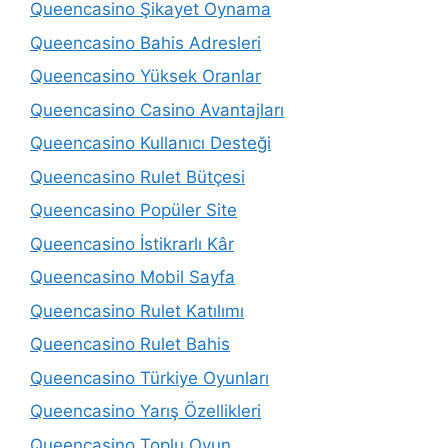
Queencasino Şikayet Oynama
Queencasino Bahis Adresleri
Queencasino Yüksek Oranlar
Queencasino Casino Avantajları
Queencasino Kullanıcı Desteği
Queencasino Rulet Bütçesi
Queencasino Popüler Site
Queencasino İstikrarlı Kâr
Queencasino Mobil Sayfa
Queencasino Rulet Katılımı
Queencasino Rulet Bahis
Queencasino Türkiye Oyunları
Queencasino Yarış Özellikleri
Queencasino Toplu Oyun