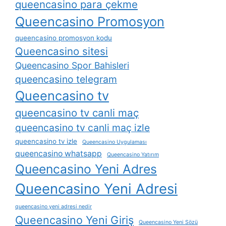
queencasino para çekme
Queencasino Promosyon
queencasino promosyon kodu
Queencasino sitesi
Queencasino Spor Bahisleri
queencasino telegram
Queencasino tv
queencasino tv canli maç
queencasino tv canli maç izle
queencasino tv izle
Queencasino Uygulaması
queencasino whatsapp
Queencasino Yatırım
Queencasino Yeni Adres
Queencasino Yeni Adresi
queencasino yeni adresi nedir
Queencasino Yeni Giriş
Queencasino Yeni Sözü