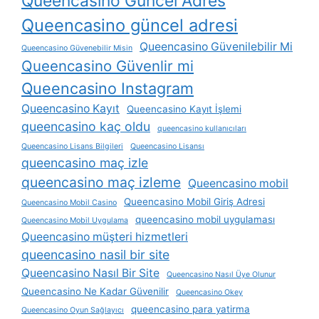
Queencasino Güncel Adres
Queencasino güncel adresi
Queencasino Güvenilebilir Mi
Queencasino Güvenebilir Misin
Queencasino Güvenlir mi
Queencasino Instagram
Queencasino Kayıt
Queencasino Kayıt İşlemi
queencasino kaç oldu
queencasino kullanıcıları
Queencasino Lisans Bilgileri
Queencasino Lisansı
queencasino maç izle
queencasino maç izleme
Queencasino mobil
Queencasino Mobil Giriş Adresi
Queencasino Mobil Casino
queencasino mobil uygulaması
Queencasino Mobil Uygulama
Queencasino müşteri hizmetleri
queencasino nasil bir site
Queencasino Nasıl Bir Site
Queencasino Nasıl Üye Olunur
Queencasino Ne Kadar Güvenilir
Queencasino Okey
queencasino para yatirma
Queencasino Oyun Sağlayıcı