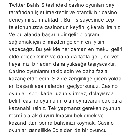
Twitter Bahis Sitesindeki casino oyunları bayi
tarafından işletilmektedir ve otantik bir casino
deneyimi sunmaktadır. Bu his sayesinde cep
telefonunuzda casinonun keyfini çıkarabilirsiniz.
Ve bu alanda başarılı bir gelir programı
sağlamak için elimizden gelenin en iyisini
yapacağız. Bu şekilde her zaman en makul geliri
elde edeceksiniz ve daha da fazla gelir, servet
hayalinizi bir adım daha yükseğe taşıyacaktır.
Casino oyunlarını takip edin ve daha fazla
kazanç elde edin. Siz de zenginliğe giden yolda
en başarılı aşamalardan geçiyorsunuz. Casino
oyunları spor kadar uzun sürmez, dolayısıyla
belirli casino oyunlarını o an oynayarak çok para
kazanabilirsiniz. Tek yapmanız gereken oyunun
resmi olarak duyurulmasını beklemek ve
kazandıktan sonra bahsinizi koymak. Casino
oyunları genellikle üç elden de bir oyuncu