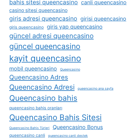
bahis sitesi queencasino
canli queencasino
casino sitesi queencasino
giris adresi queencasino
girisi queencasino
giris yap queencasino
giris queencasino
güncel adresi queencasino
güncel queencasino
kayit queencasino
mobil queencasino
Queencasino
Queencasino Adres
Queencasino Adresi
queencasino ana sayfa
Queencasino bahis
queencasino bahis oranları
Queencasino Bahis Sitesi
Queencasino Bonus
Queencasino Bahis Türleri
queencasino canli
queencasino canli destek