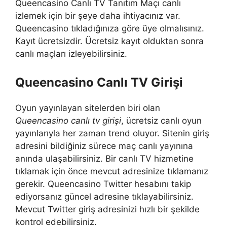
Queencasino Canlı TV Tanıtım Maçı canlı
izlemek için bir şeye daha ihtiyacınız var.
Queencasino tıkladığınıza göre üye olmalısınız.
Kayıt ücretsizdir. Ücretsiz kayıt olduktan sonra
canlı maçları izleyebilirsiniz.
Queencasino Canlı TV Girişi
Oyun yayınlayan sitelerden biri olan
Queencasino canlı tv girişi
, ücretsiz canlı oyun
yayınlarıyla her zaman trend oluyor. Sitenin giriş
adresini bildiğiniz sürece maç canlı yayınına
anında ulaşabilirsiniz. Bir canlı TV hizmetine
tıklamak için önce mevcut adresinize tıklamanız
gerekir. Queencasino Twitter hesabını takip
ediyorsanız güncel adresine tıklayabilirsiniz.
Mevcut Twitter giriş adresinizi hızlı bir şekilde
kontrol edebilirsiniz.