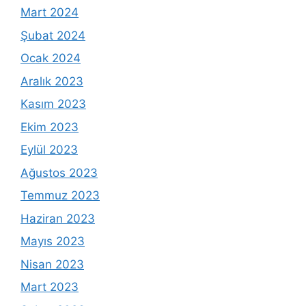
Mart 2024
Şubat 2024
Ocak 2024
Aralık 2023
Kasım 2023
Ekim 2023
Eylül 2023
Ağustos 2023
Temmuz 2023
Haziran 2023
Mayıs 2023
Nisan 2023
Mart 2023