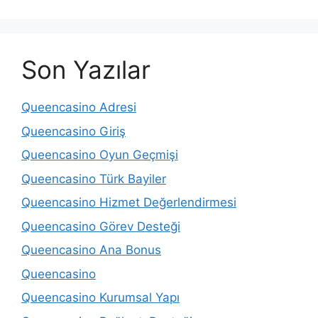
Son Yazılar
Queencasino Adresi
Queencasino Giriş
Queencasino Oyun Geçmişi
Queencasino Türk Bayiler
Queencasino Hizmet Değerlendirmesi
Queencasino Görev Desteği
Queencasino Ana Bonus
Queencasino
Queencasino Kurumsal Yapı