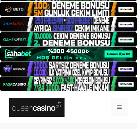
İçeriğe
atla
Menü