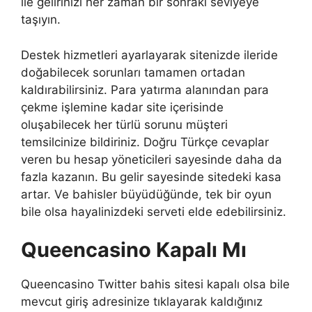
ile gelirinizi her zaman bir sonraki seviyeye
taşıyın.
Destek hizmetleri ayarlayarak sitenizde ileride
doğabilecek sorunları tamamen ortadan
kaldırabilirsiniz. Para yatırma alanından para
çekme işlemine kadar site içerisinde
oluşabilecek her türlü sorunu müşteri
temsilcinize bildiriniz. Doğru Türkçe cevaplar
veren bu hesap yöneticileri sayesinde daha da
fazla kazanın. Bu gelir sayesinde sitedeki kasa
artar. Ve bahisler büyüdüğünde, tek bir oyun
bile olsa hayalinizdeki serveti elde edebilirsiniz.
Queencasino Kapalı Mı
Queencasino Twitter bahis sitesi kapalı olsa bile
mevcut giriş adresinize tıklayarak kaldığınız