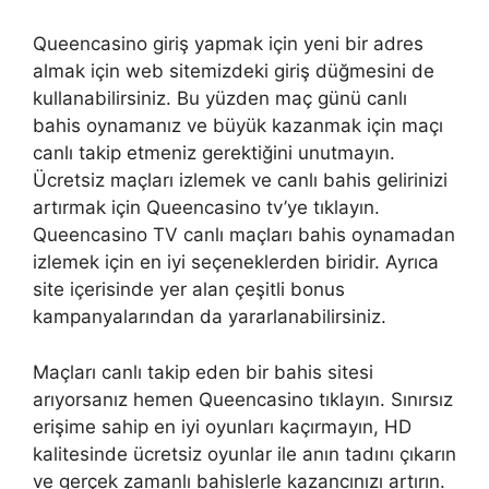
Queencasino giriş yapmak için yeni bir adres
almak için web sitemizdeki giriş düğmesini de
kullanabilirsiniz. Bu yüzden maç günü canlı
bahis oynamanız ve büyük kazanmak için maçı
canlı takip etmeniz gerektiğini unutmayın.
Ücretsiz maçları izlemek ve canlı bahis gelirinizi
artırmak için Queencasino tv’ye tıklayın.
Queencasino TV canlı maçları bahis oynamadan
izlemek için en iyi seçeneklerden biridir. Ayrıca
site içerisinde yer alan çeşitli bonus
kampanyalarından da yararlanabilirsiniz.
Maçları canlı takip eden bir bahis sitesi
arıyorsanız hemen Queencasino tıklayın. Sınırsız
erişime sahip en iyi oyunları kaçırmayın, HD
kalitesinde ücretsiz oyunlar ile anın tadını çıkarın
ve gerçek zamanlı bahislerle kazancınızı artırın.