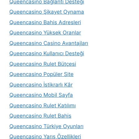
Queencasino Bağlantı Desteği
Queencasino Şikayet Oynama
Queencasino Bahis Adresleri
Queencasino Yüksek Oranlar
Queencasino Casino Avantajları
Queencasino Kullanıcı Desteği
Queencasino Rulet Bütçesi
Queencasino Popüler Site
Queencasino İstikrarlı Kâr
Queencasino Mobil Sayfa
Queencasino Rulet Katılımı
Queencasino Rulet Bahis
Queencasino Türkiye Oyunları
Queencasino Yarış Özellikleri