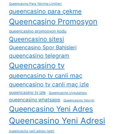
Queencasino Para Yatırma Limitleri
queencasino para çekme
Queencasino Promosyon
queencasino promosyon kodu
Queencasino sitesi
Queencasino Spor Bahisleri
queencasino telegram
Queencasino tv
queencasino tv canli maç
queencasino tv canli maç izle
queencasino tv izle
Queencasino Uygulaması
queencasino whatsapp
Queencasino Yatırım
Queencasino Yeni Adres
Queencasino Yeni Adresi
queencasino yeni adresi nedir