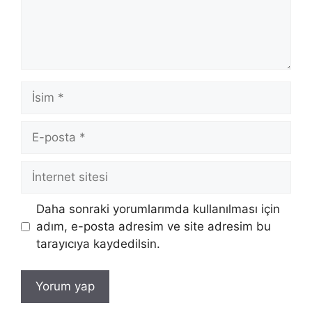
İsim
E-
posta
İnternet
sitesi
Daha sonraki yorumlarımda kullanılması için
adım, e-posta adresim ve site adresim bu
tarayıcıya kaydedilsin.