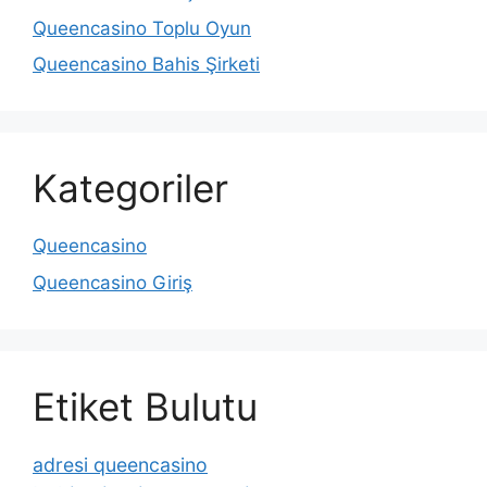
Queencasino Toplu Oyun
Queencasino Bahis Şirketi
Kategoriler
Queencasino
Queencasino Giriş
Etiket Bulutu
adresi queencasino