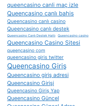
queencasino canli maç izle
Queencasino canlı bahis
Queencasino canlı casino
Queencasino canlı destek
Queencasino Canlı Destek Hattı
Queencasino casino
Queencasino Casino Sitesi
queencasino com
queencasino giris twitter
Queencasino Giriş
Queencasino giriş adresi
Queencasino Girişi
Queencasino Giriş Yap
Queencasino Güncel