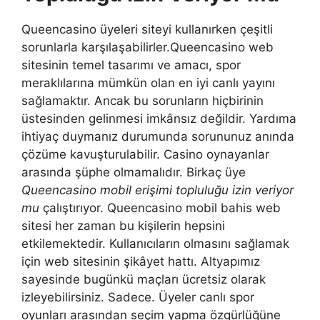
Queencasino üyeleri siteyi kullanırken çeşitli
sorunlarla karşılaşabilirler.Queencasino web
sitesinin temel tasarımı ve amacı, spor
meraklılarına mümkün olan en iyi canlı yayını
sağlamaktır. Ancak bu sorunların hiçbirinin
üstesinden gelinmesi imkânsız değildir. Yardıma
ihtiyaç duymanız durumunda sorununuz anında
çözüme kavuşturulabilir. Casino oynayanlar
arasında şüphe olmamalıdır. Birkaç üye
Queencasino mobil erişimi topluluğu izin veriyor
mu
çalıştırıyor. Queencasino mobil bahis web
sitesi her zaman bu kişilerin hepsini
etkilemektedir. Kullanıcıların olmasını sağlamak
için web sitesinin şikâyet hattı. Altyapımız
sayesinde bugünkü maçları ücretsiz olarak
izleyebilirsiniz. Sadece. Üyeler canlı spor
oyunları arasından seçim yapma özgürlüğüne