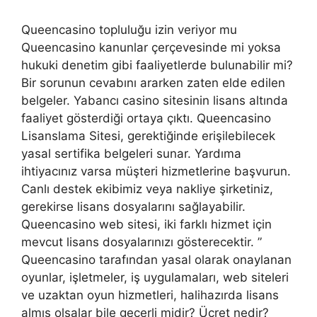
Queencasino topluluğu izin veriyor mu
Queencasino kanunlar çerçevesinde mi yoksa
hukuki denetim gibi faaliyetlerde bulunabilir mi?
Bir sorunun cevabını ararken zaten elde edilen
belgeler. Yabancı casino sitesinin lisans altında
faaliyet gösterdiği ortaya çıktı. Queencasino
Lisanslama Sitesi, gerektiğinde erişilebilecek
yasal sertifika belgeleri sunar. Yardıma
ihtiyacınız varsa müşteri hizmetlerine başvurun.
Canlı destek ekibimiz veya nakliye şirketiniz,
gerekirse lisans dosyalarını sağlayabilir.
Queencasino web sitesi, iki farklı hizmet için
mevcut lisans dosyalarınızı gösterecektir. ”
Queencasino tarafından yasal olarak onaylanan
oyunlar, işletmeler, iş uygulamaları, web siteleri
ve uzaktan oyun hizmetleri, halihazırda lisans
almış olsalar bile geçerli midir? Ücret nedir?