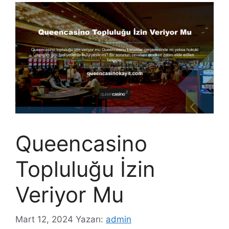
Queencasino
Topluluğu İzin
Veriyor Mu
Mart 12, 2024
Yazarı:
admin