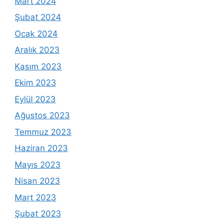
Mart 2024
Şubat 2024
Ocak 2024
Aralık 2023
Kasım 2023
Ekim 2023
Eylül 2023
Ağustos 2023
Temmuz 2023
Haziran 2023
Mayıs 2023
Nisan 2023
Mart 2023
Şubat 2023