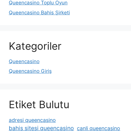
Queencasino Toplu Oyun
Queencasino Bahis Şirketi
Kategoriler
Queencasino
Queencasino Giriş
Etiket Bulutu
adresi queencasino
bahis sitesi queencasino
canli queencasino