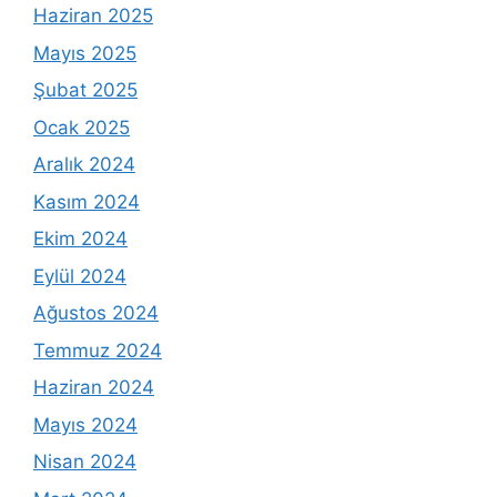
Haziran 2025
Mayıs 2025
Şubat 2025
Ocak 2025
Aralık 2024
Kasım 2024
Ekim 2024
Eylül 2024
Ağustos 2024
Temmuz 2024
Haziran 2024
Mayıs 2024
Nisan 2024