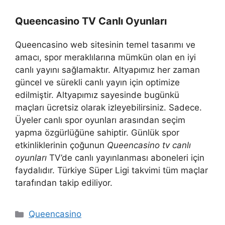
Queencasino TV Canlı Oyunları
Queencasino web sitesinin temel tasarımı ve
amacı, spor meraklılarına mümkün olan en iyi
canlı yayını sağlamaktır. Altyapımız her zaman
güncel ve sürekli canlı yayın için optimize
edilmiştir. Altyapımız sayesinde bugünkü
maçları ücretsiz olarak izleyebilirsiniz. Sadece.
Üyeler canlı spor oyunları arasından seçim
yapma özgürlüğüne sahiptir. Günlük spor
etkinliklerinin çoğunun
Queencasino tv canlı
oyunları
TV’de canlı yayınlanması aboneleri için
faydalıdır. Türkiye Süper Ligi takvimi tüm maçlar
tarafından takip ediliyor.
Kategoriler
Queencasino