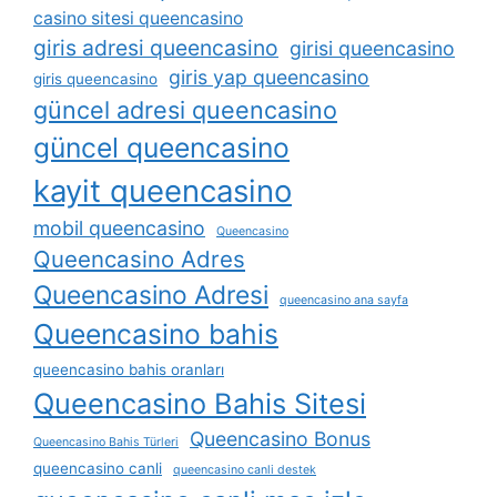
casino sitesi queencasino
giris adresi queencasino
girisi queencasino
giris yap queencasino
giris queencasino
güncel adresi queencasino
güncel queencasino
kayit queencasino
mobil queencasino
Queencasino
Queencasino Adres
Queencasino Adresi
queencasino ana sayfa
Queencasino bahis
queencasino bahis oranları
Queencasino Bahis Sitesi
Queencasino Bonus
Queencasino Bahis Türleri
queencasino canli
queencasino canli destek