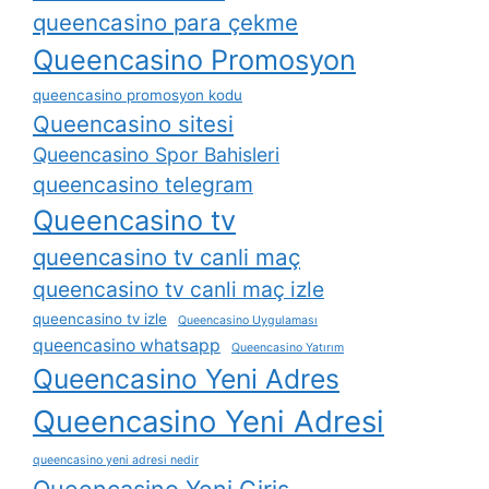
queencasino para çekme
Queencasino Promosyon
queencasino promosyon kodu
Queencasino sitesi
Queencasino Spor Bahisleri
queencasino telegram
Queencasino tv
queencasino tv canli maç
queencasino tv canli maç izle
queencasino tv izle
Queencasino Uygulaması
queencasino whatsapp
Queencasino Yatırım
Queencasino Yeni Adres
Queencasino Yeni Adresi
queencasino yeni adresi nedir