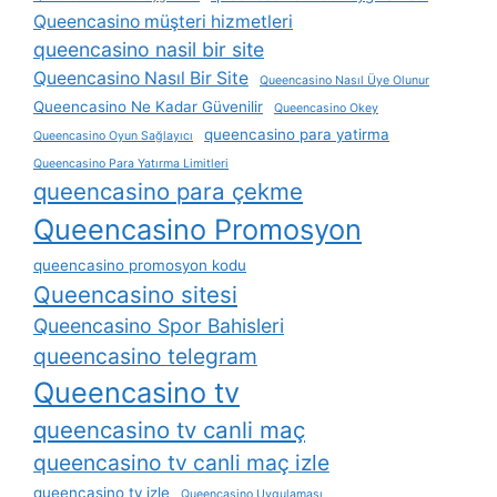
Queencasino müşteri hizmetleri
queencasino nasil bir site
Queencasino Nasıl Bir Site
Queencasino Nasıl Üye Olunur
Queencasino Ne Kadar Güvenilir
Queencasino Okey
queencasino para yatirma
Queencasino Oyun Sağlayıcı
Queencasino Para Yatırma Limitleri
queencasino para çekme
Queencasino Promosyon
queencasino promosyon kodu
Queencasino sitesi
Queencasino Spor Bahisleri
queencasino telegram
Queencasino tv
queencasino tv canli maç
queencasino tv canli maç izle
queencasino tv izle
Queencasino Uygulaması