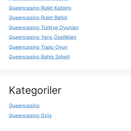
Queencasino Rulet Katılımı
Queencasino Rulet Bahis
Queencasino Türkiye Oyunları
Queencasino Yarış Özellikleri
Queencasino Toplu Oyun
Queencasino Bahis Şirketi
Kategoriler
Queencasino
Queencasino Giriş