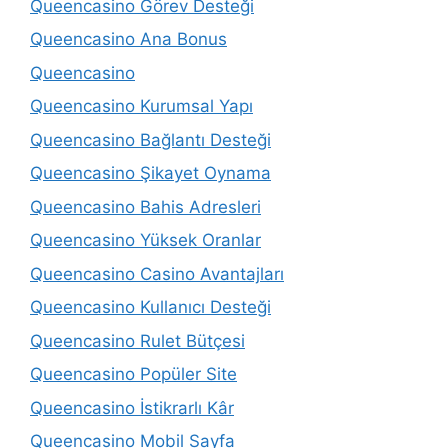
Queencasino Görev Desteği
Queencasino Ana Bonus
Queencasino
Queencasino Kurumsal Yapı
Queencasino Bağlantı Desteği
Queencasino Şikayet Oynama
Queencasino Bahis Adresleri
Queencasino Yüksek Oranlar
Queencasino Casino Avantajları
Queencasino Kullanıcı Desteği
Queencasino Rulet Bütçesi
Queencasino Popüler Site
Queencasino İstikrarlı Kâr
Queencasino Mobil Sayfa