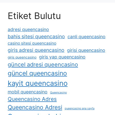
Etiket Bulutu
adresi queencasino
bahis sitesi queencasino
canli queencasino
casino sitesi queencasino
giris adresi queencasino
girisi queencasino
giris yap queencasino
giris queencasino
güncel adresi queencasino
güncel queencasino
kayit queencasino
mobil queencasino
Queencasino
Queencasino Adres
Queencasino Adresi
queencasino ana sayfa