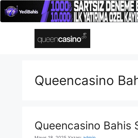
İçeriğe
atla
Queencasino Bahi
Queencasino Bahis 
Mayıs 18, 2025
Yazarı:
admin