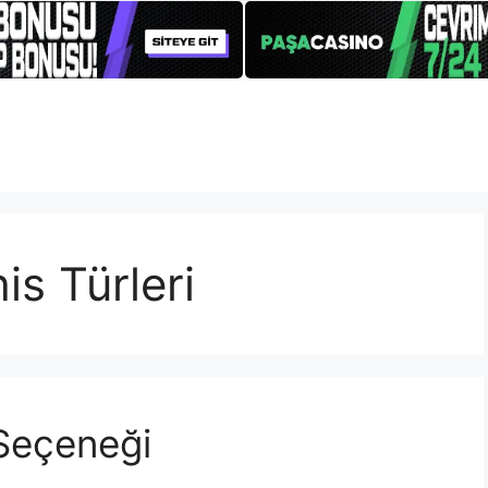
s Türleri
Seçeneği