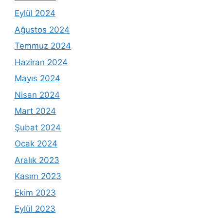
Eylül 2024
Ağustos 2024
Temmuz 2024
Haziran 2024
Mayıs 2024
Nisan 2024
Mart 2024
Şubat 2024
Ocak 2024
Aralık 2023
Kasım 2023
Ekim 2023
Eylül 2023