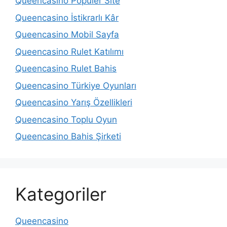
Queencasino Popüler Site
Queencasino İstikrarlı Kâr
Queencasino Mobil Sayfa
Queencasino Rulet Katılımı
Queencasino Rulet Bahis
Queencasino Türkiye Oyunları
Queencasino Yarış Özellikleri
Queencasino Toplu Oyun
Queencasino Bahis Şirketi
Kategoriler
Queencasino