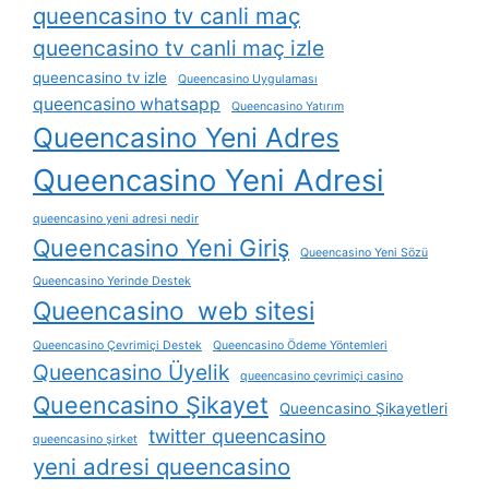
queencasino tv canli maç
queencasino tv canli maç izle
queencasino tv izle
Queencasino Uygulaması
queencasino whatsapp
Queencasino Yatırım
Queencasino Yeni Adres
Queencasino Yeni Adresi
queencasino yeni adresi nedir
Queencasino Yeni Giriş
Queencasino Yeni Sözü
Queencasino Yerinde Destek
Queencasino web sitesi
Queencasino Çevrimiçi Destek
Queencasino Ödeme Yöntemleri
Queencasino Üyelik
queencasino çevrimiçi casino
Queencasino Şikayet
Queencasino Şikayetleri
twitter queencasino
queencasino şirket
yeni adresi queencasino