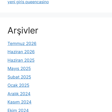
yeni giris queencasino
Arşivler
Temmuz 2026
Haziran 2026
Haziran 2025
Mayıs 2025
Şubat 2025
Ocak 2025
Aralık 2024
Kasım 2024
Ekim 2024