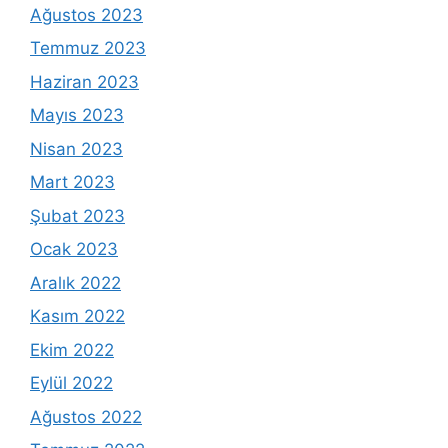
Ağustos 2023
Temmuz 2023
Haziran 2023
Mayıs 2023
Nisan 2023
Mart 2023
Şubat 2023
Ocak 2023
Aralık 2022
Kasım 2022
Ekim 2022
Eylül 2022
Ağustos 2022