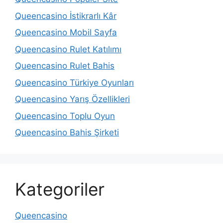
Queencasino İstikrarlı Kâr
Queencasino Mobil Sayfa
Queencasino Rulet Katılımı
Queencasino Rulet Bahis
Queencasino Türkiye Oyunları
Queencasino Yarış Özellikleri
Queencasino Toplu Oyun
Queencasino Bahis Şirketi
Kategoriler
Queencasino