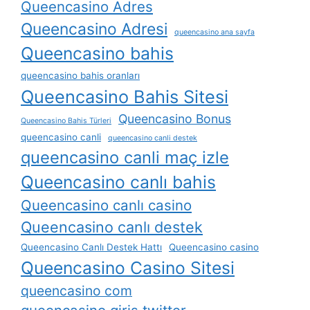
Queencasino Adres
Queencasino Adresi
queencasino ana sayfa
Queencasino bahis
queencasino bahis oranları
Queencasino Bahis Sitesi
Queencasino Bonus
Queencasino Bahis Türleri
queencasino canli
queencasino canli destek
queencasino canli maç izle
Queencasino canlı bahis
Queencasino canlı casino
Queencasino canlı destek
Queencasino Canlı Destek Hattı
Queencasino casino
Queencasino Casino Sitesi
queencasino com