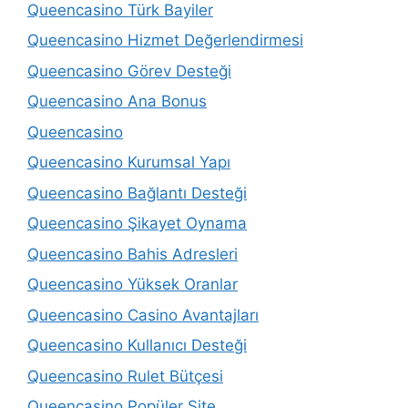
Queencasino Türk Bayiler
Queencasino Hizmet Değerlendirmesi
Queencasino Görev Desteği
Queencasino Ana Bonus
Queencasino
Queencasino Kurumsal Yapı
Queencasino Bağlantı Desteği
Queencasino Şikayet Oynama
Queencasino Bahis Adresleri
Queencasino Yüksek Oranlar
Queencasino Casino Avantajları
Queencasino Kullanıcı Desteği
Queencasino Rulet Bütçesi
Queencasino Popüler Site