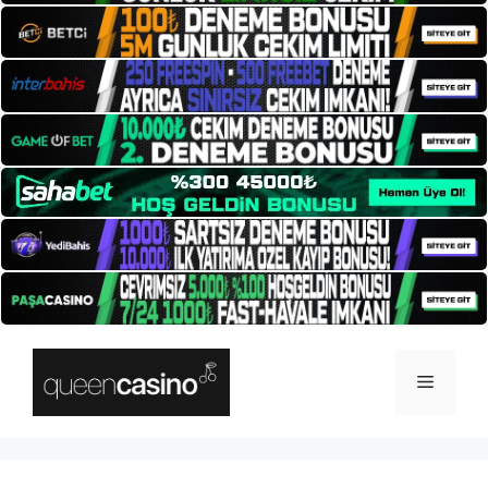
İçeriğe
atla
Menü