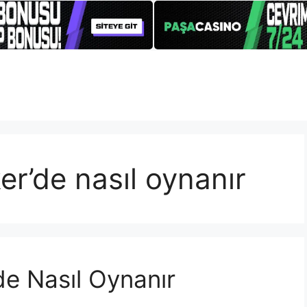
r’de nasıl oynanır
e Nasıl Oynanır