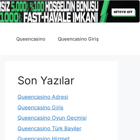
Queencasino
Queencasino Giriş
Son Yazılar
Queencasino Adresi
Queencasino Giriş
Queencasino Oyun Geçmişi
Queencasino Türk Bayiler
Queencasino Hizmet