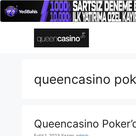
İçeriğe
atla
queencasino poke
Queencasino Poker’d
Eylül 1, 2023
Yazarı:
admin