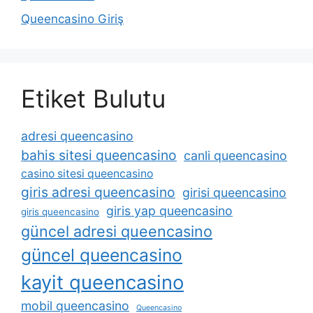
Queencasino Giriş
Etiket Bulutu
adresi queencasino
bahis sitesi queencasino
canli queencasino
casino sitesi queencasino
giris adresi queencasino
girisi queencasino
giris yap queencasino
giris queencasino
güncel adresi queencasino
güncel queencasino
kayit queencasino
mobil queencasino
Queencasino