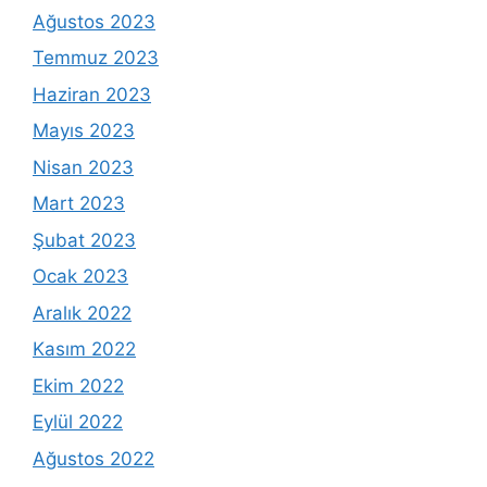
Ağustos 2023
Temmuz 2023
Haziran 2023
Mayıs 2023
Nisan 2023
Mart 2023
Şubat 2023
Ocak 2023
Aralık 2022
Kasım 2022
Ekim 2022
Eylül 2022
Ağustos 2022