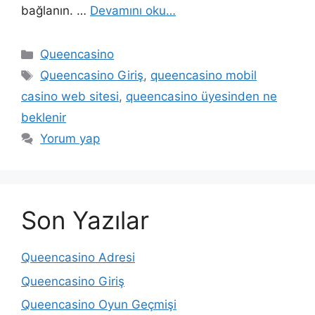
bağlanın. …
Devamını oku…
Kategoriler
Queencasino
Etiketler
Queencasino Giriş
,
queencasino mobil
casino web sitesi
,
queencasino üyesinden ne
beklenir
Yorum yap
Son Yazılar
Queencasino Adresi
Queencasino Giriş
Queencasino Oyun Geçmişi