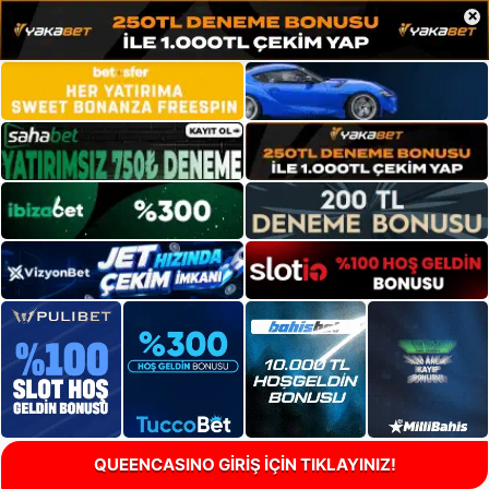
×
QUEENCASINO GİRİŞ İÇİN TIKLAYINIZ!