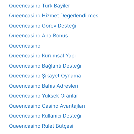
Queencasino Türk Bayiler
Queencasino Hizmet Değerlendirmesi
Queencasino Görev Desteği
Queencasino Ana Bonus
Queencasino
Queencasino Kurumsal Yapı
Queencasino Bağlantı Desteği
Queencasino Şikayet Oynama
Queencasino Bahis Adresleri
Queencasino Yüksek Oranlar
Queencasino Casino Avantajları
Queencasino Kullanıcı Desteği
Queencasino Rulet Bütçesi