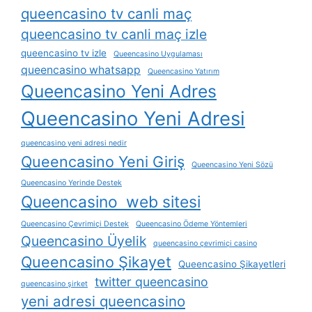
queencasino tv canli maç
queencasino tv canli maç izle
queencasino tv izle
Queencasino Uygulaması
queencasino whatsapp
Queencasino Yatırım
Queencasino Yeni Adres
Queencasino Yeni Adresi
queencasino yeni adresi nedir
Queencasino Yeni Giriş
Queencasino Yeni Sözü
Queencasino Yerinde Destek
Queencasino web sitesi
Queencasino Çevrimiçi Destek
Queencasino Ödeme Yöntemleri
Queencasino Üyelik
queencasino çevrimiçi casino
Queencasino Şikayet
Queencasino Şikayetleri
twitter queencasino
queencasino şirket
yeni adresi queencasino