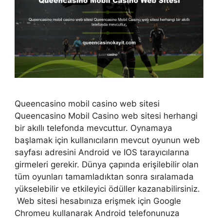
Queencasino mobil casino web sitesi
Queencasino Mobil Casino web sitesi herhangi
bir akıllı telefonda mevcuttur. Oynamaya
başlamak için kullanıcıların mevcut oyunun web
sayfası adresini Android ve IOS tarayıcılarına
girmeleri gerekir. Dünya çapında erişilebilir olan
tüm oyunları tamamladıktan sonra sıralamada
yükselebilir ve etkileyici ödüller kazanabilirsiniz.
Web sitesi hesabınıza erişmek için Google
Chromeu kullanarak Android telefonunuza