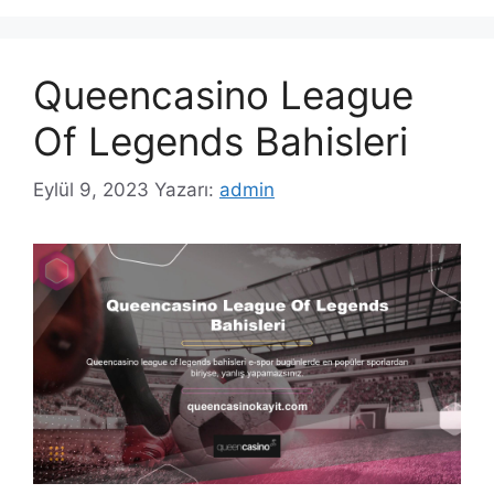
Queencasino League
Of Legends Bahisleri
Eylül 9, 2023
Yazarı:
admin