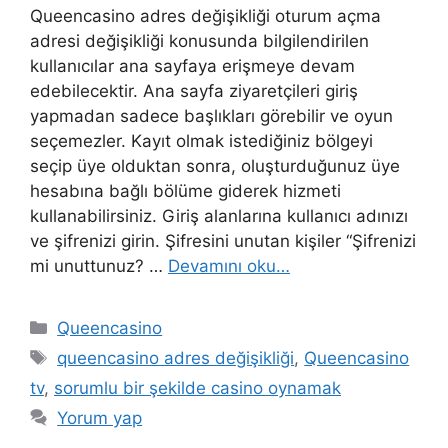
Queencasino adres değişikliği oturum açma
adresi değişikliği konusunda bilgilendirilen
kullanıcılar ana sayfaya erişmeye devam
edebilecektir. Ana sayfa ziyaretçileri giriş
yapmadan sadece başlıkları görebilir ve oyun
seçemezler. Kayıt olmak istediğiniz bölgeyi
seçip üye olduktan sonra, oluşturduğunuz üye
hesabına bağlı bölüme giderek hizmeti
kullanabilirsiniz. Giriş alanlarına kullanıcı adınızı
ve şifrenizi girin. Şifresini unutan kişiler “Şifrenizi
mi unuttunuz? …
Devamını oku…
Kategoriler
Queencasino
Etiketler
queencasino adres değişikliği
,
Queencasino
tv
,
sorumlu bir şekilde casino oynamak
Yorum yap