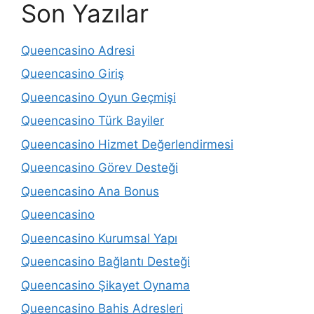
Son Yazılar
Queencasino Adresi
Queencasino Giriş
Queencasino Oyun Geçmişi
Queencasino Türk Bayiler
Queencasino Hizmet Değerlendirmesi
Queencasino Görev Desteği
Queencasino Ana Bonus
Queencasino
Queencasino Kurumsal Yapı
Queencasino Bağlantı Desteği
Queencasino Şikayet Oynama
Queencasino Bahis Adresleri