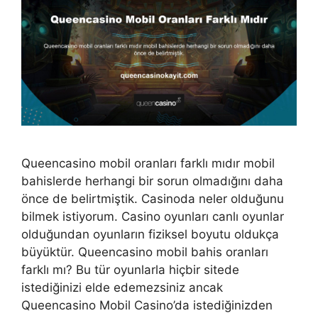
Queencasino mobil oranları farklı mıdır mobil
bahislerde herhangi bir sorun olmadığını daha
önce de belirtmiştik. Casinoda neler olduğunu
bilmek istiyorum. Casino oyunları canlı oyunlar
olduğundan oyunların fiziksel boyutu oldukça
büyüktür. Queencasino mobil bahis oranları
farklı mı? Bu tür oyunlarla hiçbir sitede
istediğinizi elde edemezsiniz ancak
Queencasino Mobil Casino’da istediğinizden