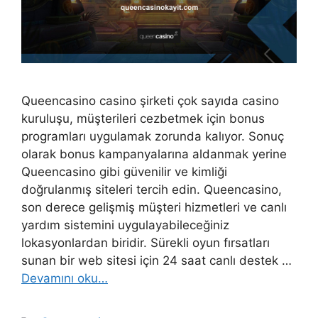
Queencasino casino şirketi çok sayıda casino
kuruluşu, müşterileri cezbetmek için bonus
programları uygulamak zorunda kalıyor. Sonuç
olarak bonus kampanyalarına aldanmak yerine
Queencasino gibi güvenilir ve kimliği
doğrulanmış siteleri tercih edin. Queencasino,
son derece gelişmiş müşteri hizmetleri ve canlı
yardım sistemini uygulayabileceğiniz
lokasyonlardan biridir. Sürekli oyun fırsatları
sunan bir web sitesi için 24 saat canlı destek …
Devamını oku…