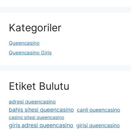
Kategoriler
Queencasino
Queencasino Giriş
Etiket Bulutu
adresi queencasino
bahis sitesi queencasino
canli queencasino
casino sitesi queencasino
giris adresi queencasino
girisi queencasino