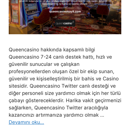
Queencasino hakkında kapsamlı bilgi
Queencasino 7-24 canlı destek hattı, hızlı ve
güvenilir sunucular ve çalışkan
profesyonellerden oluşan özel bir ekip sunan,
güvenilir ve kişiselleştirilmiş bir bahis ve Casino
sitesidir. Queencasino Twitter canlı desteği ve
diğer personeli size yardımcı olmak için her türlü
çabayı göstereceklerdir. Harika vakit geçirmenizi
sağlarken, Queencasino Twitter aracılığıyla
kazancınızı artırmanıza yardımcı olmak …
Devamını oku…