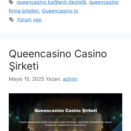
Etiketler
queencasino bağlantı desteği
,
queencasino
firma bilgileri
,
Queencasino tv
Yorum yap
Queencasino Casino
Şirketi
Mayıs 15, 2025
Yazarı:
admin