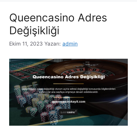
Queencasino Adres
Değişikliği
Ekim 11, 2023
Yazarı:
admin