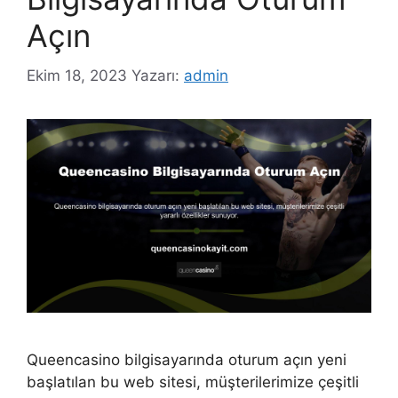
Açın
Ekim 18, 2023
Yazarı:
admin
Queencasino bilgisayarında oturum açın yeni
başlatılan bu web sitesi, müşterilerimize çeşitli