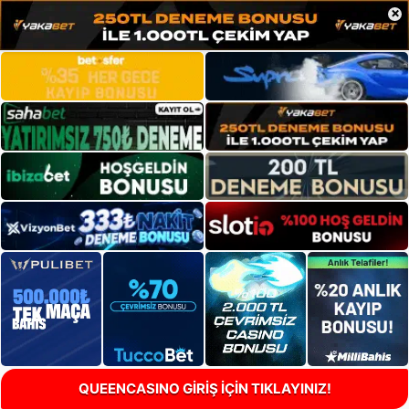
×
QUEENCASINO GİRİŞ İÇİN TIKLAYINIZ!