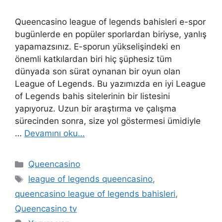
Queencasino league of legends bahisleri e-spor
bugünlerde en popüler sporlardan biriyse, yanlış
yapamazsınız. E-sporun yükselişindeki en
önemli katkılardan biri hiç şüphesiz tüm
dünyada son sürat oynanan bir oyun olan
League of Legends. Bu yazımızda en iyi League
of Legends bahis sitelerinin bir listesini
yapıyoruz. Uzun bir araştırma ve çalışma
sürecinden sonra, size yol göstermesi ümidiyle
…
Devamını oku…
Kategoriler
Queencasino
Etiketler
league of legends queencasino
,
queencasino league of legends bahisleri
,
Queencasino tv