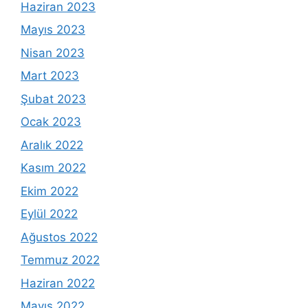
Haziran 2023
Mayıs 2023
Nisan 2023
Mart 2023
Şubat 2023
Ocak 2023
Aralık 2022
Kasım 2022
Ekim 2022
Eylül 2022
Ağustos 2022
Temmuz 2022
Haziran 2022
Mayıs 2022