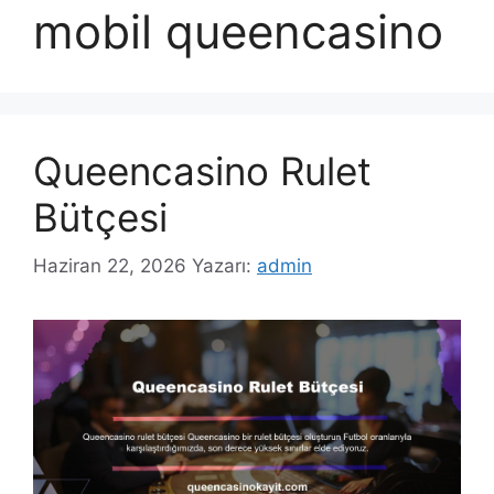
mobil queencasino
Queencasino Rulet
Bütçesi
Haziran 22, 2026
Yazarı:
admin