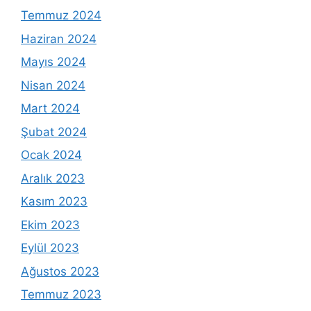
Temmuz 2024
Haziran 2024
Mayıs 2024
Nisan 2024
Mart 2024
Şubat 2024
Ocak 2024
Aralık 2023
Kasım 2023
Ekim 2023
Eylül 2023
Ağustos 2023
Temmuz 2023