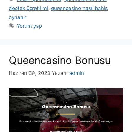
destek ücretli mi
,
queencasino nasıl bahis
oynanır
Yorum yap
Queencasino Bonusu
Haziran 30, 2023
Yazarı:
admin