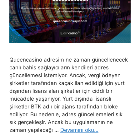
Queencasino adresim ne zaman güncellenecek
canlı bahis sağlayıcıların kendileri adres
güncellemesi istemiyor. Ancak, vergi ödeyen
şirketler tarafından kaçak ilan edildiği için yurt
dışından lisans alan şirketler için ciddi bir
mücadele yaşanıyor. Yurt dışında lisanslı
şirketler BTK adlı bir ajans tarafından bloke
ediliyor. Bu nedenle, adres güncellemeleri sık
sık gerçekleşir. Ancak bu uygulamanın ne
zaman yapılacağı …
Devamını oku…