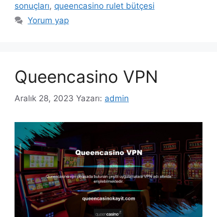
sonuçları
,
queencasino rulet bütçesi
Yorum yap
Queencasino VPN
Aralık 28, 2023
Yazarı:
admin