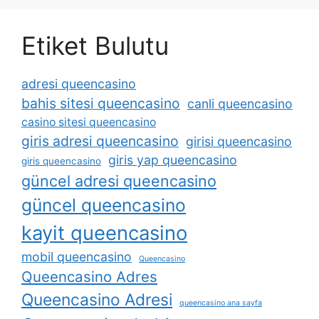
Etiket Bulutu
adresi queencasino
bahis sitesi queencasino
canli queencasino
casino sitesi queencasino
giris adresi queencasino
girisi queencasino
giris yap queencasino
giris queencasino
güncel adresi queencasino
güncel queencasino
kayit queencasino
mobil queencasino
Queencasino
Queencasino Adres
Queencasino Adresi
queencasino ana sayfa