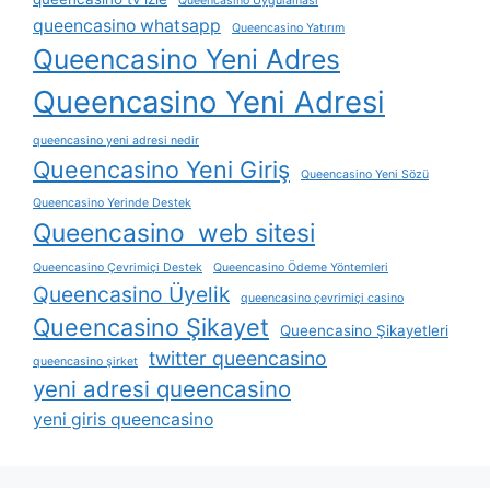
Queencasino Uygulaması
queencasino whatsapp
Queencasino Yatırım
Queencasino Yeni Adres
Queencasino Yeni Adresi
queencasino yeni adresi nedir
Queencasino Yeni Giriş
Queencasino Yeni Sözü
Queencasino Yerinde Destek
Queencasino web sitesi
Queencasino Çevrimiçi Destek
Queencasino Ödeme Yöntemleri
Queencasino Üyelik
queencasino çevrimiçi casino
Queencasino Şikayet
Queencasino Şikayetleri
twitter queencasino
queencasino şirket
yeni adresi queencasino
yeni giris queencasino