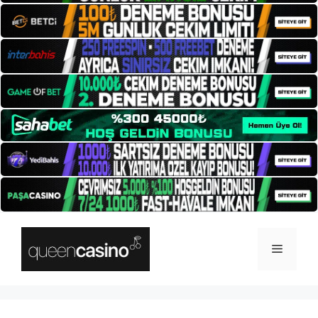
İçeriğe
atla
Menü