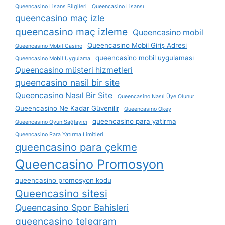
Queencasino Lisans Bilgileri
Queencasino Lisansı
queencasino maç izle
queencasino maç izleme
Queencasino mobil
Queencasino Mobil Giriş Adresi
Queencasino Mobil Casino
queencasino mobil uygulaması
Queencasino Mobil Uygulama
Queencasino müşteri hizmetleri
queencasino nasil bir site
Queencasino Nasıl Bir Site
Queencasino Nasıl Üye Olunur
Queencasino Ne Kadar Güvenilir
Queencasino Okey
queencasino para yatirma
Queencasino Oyun Sağlayıcı
Queencasino Para Yatırma Limitleri
queencasino para çekme
Queencasino Promosyon
queencasino promosyon kodu
Queencasino sitesi
Queencasino Spor Bahisleri
queencasino telegram