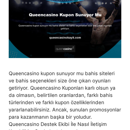
Queencasino kupon sunuyor mu bahis siteleri
ve bahis seçenekleri size öne çıkan oyunları
getiriyor. Queencasino Kuponları karlı olsun ya
da olmasın, belirtilen oranlardan, farklı bahis
türlerinden ve farklı kupon özelliklerinden
yararlanabilirsiniz. Ancak, sunulan promosyonlar
para kazanmanın başka bir yoludur.
Queencasino Destek Ekibi İle Nasıl İletişim