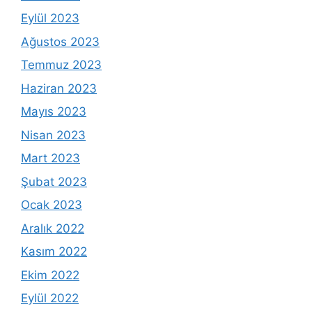
Eylül 2023
Ağustos 2023
Temmuz 2023
Haziran 2023
Mayıs 2023
Nisan 2023
Mart 2023
Şubat 2023
Ocak 2023
Aralık 2022
Kasım 2022
Ekim 2022
Eylül 2022