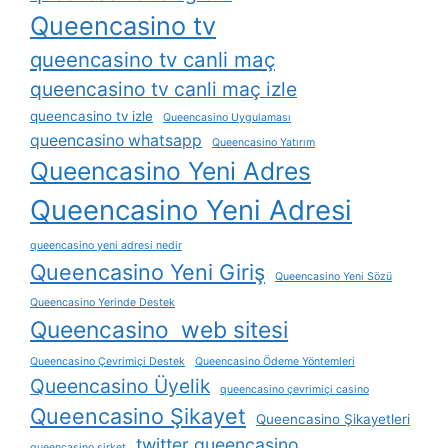
Queencasino tv
queencasino tv canli maç
queencasino tv canli maç izle
queencasino tv izle
Queencasino Uygulaması
queencasino whatsapp
Queencasino Yatırım
Queencasino Yeni Adres
Queencasino Yeni Adresi
queencasino yeni adresi nedir
Queencasino Yeni Giriş
Queencasino Yeni Sözü
Queencasino Yerinde Destek
Queencasino web sitesi
Queencasino Çevrimiçi Destek
Queencasino Ödeme Yöntemleri
Queencasino Üyelik
queencasino çevrimiçi casino
Queencasino Şikayet
Queencasino Şikayetleri
twitter queencasino
queencasino şirket