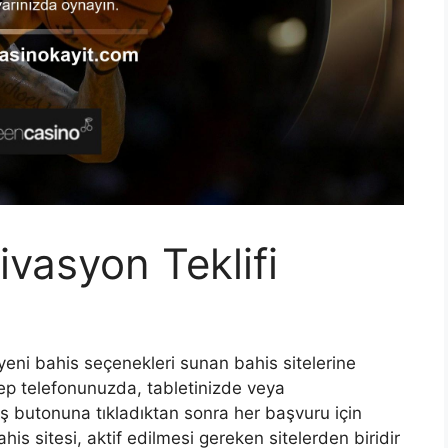
vasyon Teklifi
yeni bahis seçenekleri sunan bahis sitelerine
 cep telefonunuzda, tabletinizde veya
iş butonuna tıkladıktan sonra her başvuru için
ahis sitesi, aktif edilmesi gereken sitelerden biridir