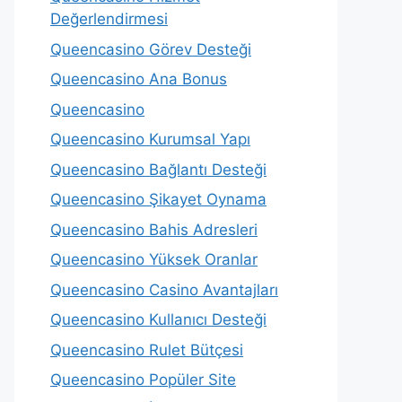
Değerlendirmesi
Queencasino Görev Desteği
Queencasino Ana Bonus
Queencasino
Queencasino Kurumsal Yapı
Queencasino Bağlantı Desteği
Queencasino Şikayet Oynama
Queencasino Bahis Adresleri
Queencasino Yüksek Oranlar
Queencasino Casino Avantajları
Queencasino Kullanıcı Desteği
Queencasino Rulet Bütçesi
Queencasino Popüler Site