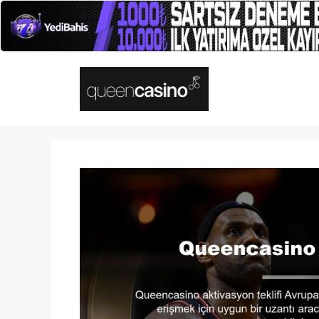
İçeriğe
atla