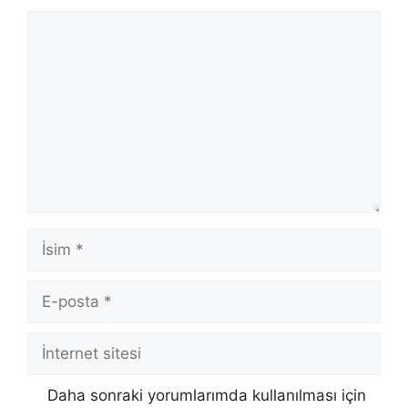
Yorum
İsim
E-
posta
İnternet
sitesi
Daha sonraki yorumlarımda kullanılması için