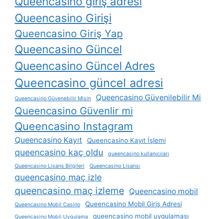
Queencasino giriş adresi
Queencasino Girişi
Queencasino Giriş Yap
Queencasino Güncel
Queencasino Güncel Adres
Queencasino güncel adresi
Queencasino Güvenilebilir Mi
Queencasino Güvenebilir Misin
Queencasino Güvenlir mi
Queencasino Instagram
Queencasino Kayıt
Queencasino Kayıt İşlemi
queencasino kaç oldu
queencasino kullanıcıları
Queencasino Lisans Bilgileri
Queencasino Lisansı
queencasino maç izle
queencasino maç izleme
Queencasino mobil
Queencasino Mobil Giriş Adresi
Queencasino Mobil Casino
queencasino mobil uygulaması
Queencasino Mobil Uygulama