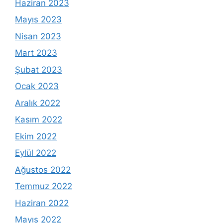
Haziran 2023
Mayıs 2023
Nisan 2023
Mart 2023
Şubat 2023
Ocak 2023
Aralık 2022
Kasım 2022
Ekim 2022
Eylül 2022
Ağustos 2022
Temmuz 2022
Haziran 2022
Mayıs 2022