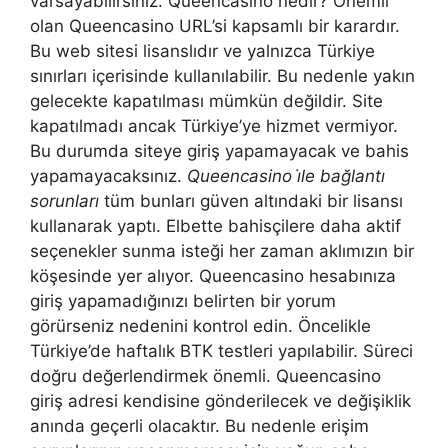
varsayabilirsiniz. Queencasino nedir? Önemli
olan Queencasino URL’si kapsamlı bir karardır.
Bu web sitesi lisanslıdır ve yalnızca Türkiye
sınırları içerisinde kullanılabilir. Bu nedenle yakın
gelecekte kapatılması mümkün değildir. Site
kapatılmadı ancak Türkiye’ye hizmet vermiyor.
Bu durumda siteye giriş yapamayacak ve bahis
yapamayacaksınız.
Queencasino i̇le bağlantı
sorunları
tüm bunları güven altındaki bir lisansı
kullanarak yaptı. Elbette bahisçilere daha aktif
seçenekler sunma isteği her zaman aklımızın bir
köşesinde yer alıyor. Queencasino hesabınıza
giriş yapamadığınızı belirten bir yorum
görürseniz nedenini kontrol edin. Öncelikle
Türkiye’de haftalık BTK testleri yapılabilir. Süreci
doğru değerlendirmek önemli. Queencasino
giriş adresi kendisine gönderilecek ve değişiklik
anında geçerli olacaktır. Bu nedenle erişim