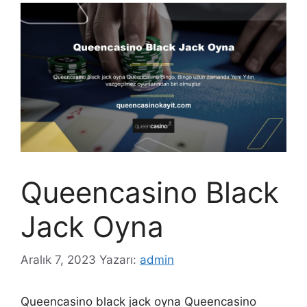
Queencasino Black
Jack Oyna
Aralık 7, 2023
Yazarı:
admin
Queencasino black jack oyna Queencasino