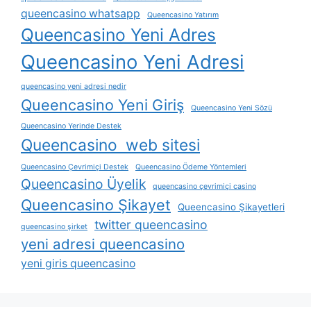
queencasino whatsapp
Queencasino Yatırım
Queencasino Yeni Adres
Queencasino Yeni Adresi
queencasino yeni adresi nedir
Queencasino Yeni Giriş
Queencasino Yeni Sözü
Queencasino Yerinde Destek
Queencasino web sitesi
Queencasino Çevrimiçi Destek
Queencasino Ödeme Yöntemleri
Queencasino Üyelik
queencasino çevrimiçi casino
Queencasino Şikayet
Queencasino Şikayetleri
twitter queencasino
queencasino şirket
yeni adresi queencasino
yeni giris queencasino