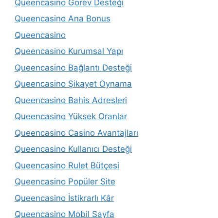
Queencasino Görev Desteği
Queencasino Ana Bonus
Queencasino
Queencasino Kurumsal Yapı
Queencasino Bağlantı Desteği
Queencasino Şikayet Oynama
Queencasino Bahis Adresleri
Queencasino Yüksek Oranlar
Queencasino Casino Avantajları
Queencasino Kullanıcı Desteği
Queencasino Rulet Bütçesi
Queencasino Popüler Site
Queencasino İstikrarlı Kâr
Queencasino Mobil Sayfa