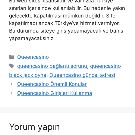
Bu web sitesi lisanslıdır ve yalnızca Türkiye
sınırları içerisinde kullanılabilir. Bu nedenle yakın
gelecekte kapatılması mümkün değildir. Site
kapatılmadı ancak Türkiye’ye hizmet vermiyor.
Bu durumda siteye giriş yapamayacak ve bahis
yapamayacaksınız.
Kategoriler
Queencasino
Etiketler
queencasino bağlantı sorunu
,
queencasino
black jack oyna
,
Queencasino güncel adresi
Yazı
Queencasino Önemli Konular
dolaşımı
Queencasino Girişleri Kullanma
Yorum yapın