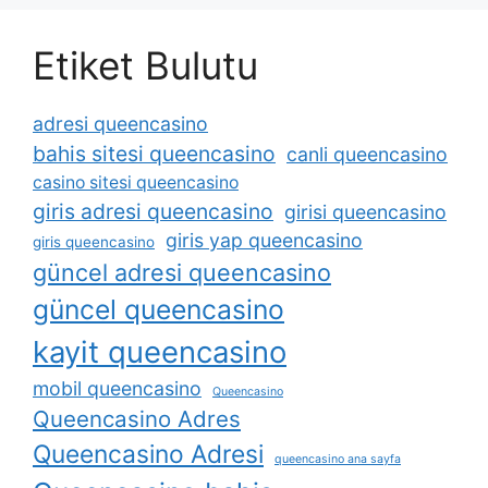
Etiket Bulutu
adresi queencasino
bahis sitesi queencasino
canli queencasino
casino sitesi queencasino
giris adresi queencasino
girisi queencasino
giris yap queencasino
giris queencasino
güncel adresi queencasino
güncel queencasino
kayit queencasino
mobil queencasino
Queencasino
Queencasino Adres
Queencasino Adresi
queencasino ana sayfa