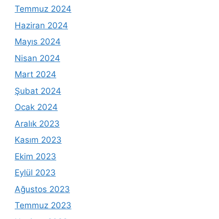
Temmuz 2024
Haziran 2024
Mayıs 2024
Nisan 2024
Mart 2024
Şubat 2024
Ocak 2024
Aralık 2023
Kasım 2023
Ekim 2023
Eylül 2023
Ağustos 2023
Temmuz 2023