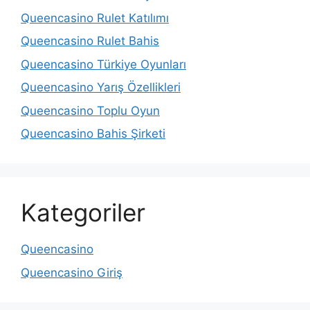
Queencasino Rulet Katılımı
Queencasino Rulet Bahis
Queencasino Türkiye Oyunları
Queencasino Yarış Özellikleri
Queencasino Toplu Oyun
Queencasino Bahis Şirketi
Kategoriler
Queencasino
Queencasino Giriş