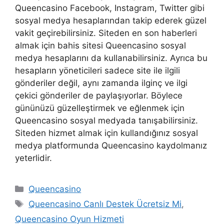
Queencasino Facebook, Instagram, Twitter gibi
sosyal medya hesaplarından takip ederek güzel
vakit geçirebilirsiniz. Siteden en son haberleri
almak için bahis sitesi Queencasino sosyal
medya hesaplarını da kullanabilirsiniz. Ayrıca bu
hesapların yöneticileri sadece site ile ilgili
gönderiler değil, aynı zamanda ilginç ve ilgi
çekici gönderiler de paylaşıyorlar. Böylece
gününüzü güzelleştirmek ve eğlenmek için
Queencasino sosyal medyada tanışabilirsiniz.
Siteden hizmet almak için kullandığınız sosyal
medya platformunda Queencasino kaydolmanız
yeterlidir.
Kategoriler
Queencasino
Etiketler
Queencasino Canlı Destek Ücretsiz Mi
,
Queencasino Oyun Hizmeti