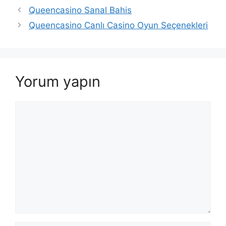
Yazı
Queencasino Sanal Bahis
dolaşımı
Queencasino Canlı Casino Oyun Seçenekleri
Yorum yapın
Yorum