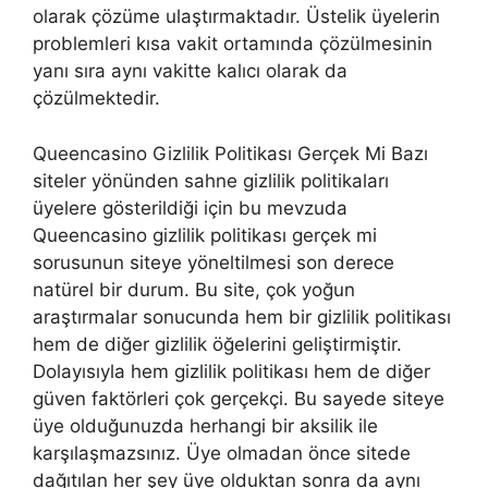
olarak çözüme ulaştırmaktadır. Üstelik üyelerin
problemleri kısa vakit ortamında çözülmesinin
yanı sıra aynı vakitte kalıcı olarak da
çözülmektedir.
Queencasino Gizlilik Politikası Gerçek Mi Bazı
siteler yönünden sahne gizlilik politikaları
üyelere gösterildiği için bu mevzuda
Queencasino gizlilik politikası gerçek mi
sorusunun siteye yöneltilmesi son derece
natürel bir durum. Bu site, çok yoğun
araştırmalar sonucunda hem bir gizlilik politikası
hem de diğer gizlilik öğelerini geliştirmiştir.
Dolayısıyla hem gizlilik politikası hem de diğer
güven faktörleri çok gerçekçi. Bu sayede siteye
üye olduğunuzda herhangi bir aksilik ile
karşılaşmazsınız. Üye olmadan önce sitede
dağıtılan her şey üye olduktan sonra da aynı