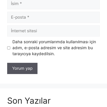
İsim
E-
posta
İnternet
sitesi
Daha sonraki yorumlarımda kullanılması için
adım, e-posta adresim ve site adresim bu
tarayıcıya kaydedilsin.
Son Yazılar