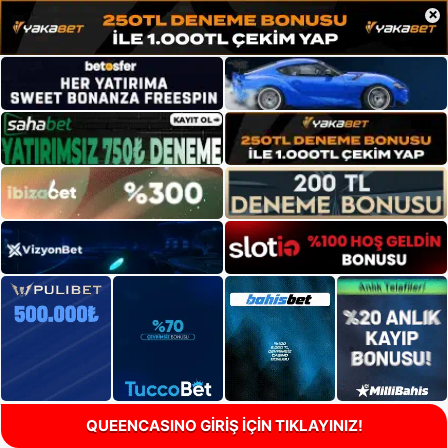
×
QUEENCASINO GİRİŞ İÇİN TIKLAYINIZ!