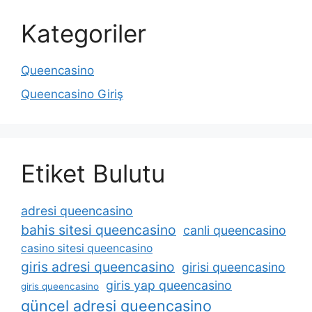
Kategoriler
Queencasino
Queencasino Giriş
Etiket Bulutu
adresi queencasino
bahis sitesi queencasino
canli queencasino
casino sitesi queencasino
giris adresi queencasino
girisi queencasino
giris yap queencasino
giris queencasino
güncel adresi queencasino