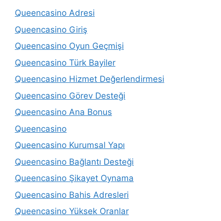
Queencasino Adresi
Queencasino Giriş
Queencasino Oyun Geçmişi
Queencasino Türk Bayiler
Queencasino Hizmet Değerlendirmesi
Queencasino Görev Desteği
Queencasino Ana Bonus
Queencasino
Queencasino Kurumsal Yapı
Queencasino Bağlantı Desteği
Queencasino Şikayet Oynama
Queencasino Bahis Adresleri
Queencasino Yüksek Oranlar