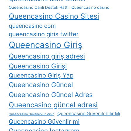
Queencasino Canlı Destek Hattı
Queencasino casino
Queencasino Casino Sitesi
queencasino com
queencasino giris twitter
Queencasino Giriş
Queencasino giriş adresi
Queencasino Girişi
Queencasino Giriş Yap
Queencasino Güncel
Queencasino Güncel Adres
Queencasino güncel adresi
Queencasino Güvenilebilir Mi
Queencasino Güvenebilir Misin
Queencasino Güvenlir mi
Queencasino Instagram