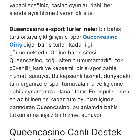
yapabileceğiniz, casino oyunları dahil her
alanda aynı hizmeti veren bir site.
Queencasino e-sport
türleri neler
bir bahis
türü ortaya çıktığı için e-spor
Queencasino
Giriş
diğer bahis türleri kadar ilgi
görmemektedir. Online bahis sitesi
Queencasino, çoğu sitenin umursamadığı çok
güvenilir, karlı ve kapsamlı bir e-spor bahis
hizmeti sunuyor. Bu kapsamlı hizmet, dünyadaki
tüm organize e-spor turnuvalarına ve liglerine
bahis oynamanıza olanak tanır. En popülerinden
en az bilinenine kadar tüm oyunları içinde
barındıran Queencasino, bu anlamda bahis
tutkunlarına eşsiz bir hizmet sunuyor.
Queencasino Canlı Destek