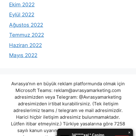
Ekim 2022
Eylül 2022
Ağustos 2022
Temmuz 2022
Haziran 2022
Mayıs 2022
Avrasya'nın en büyük reklam platformunda olmak için
Microsoft Teams:
reklam@avrasyamarketing.com
adresimizden veya Telegram: @Avrasyamarketing
adresimizden irtibat kurabilirsiniz. (Tek iletişim
adreslerimiz teams / telegram ve mail adresimizdir.
Harici hiçbir iletişim adresimiz bulunmamaktadır.
Lütfen itibar etmeyiniz.) Türkiye yasalarına göre 7258
sayılı kanun uyarınca yasa dışı bahis oynamanın