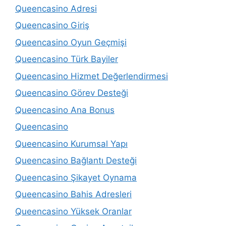
Queencasino Adresi
Queencasino Giriş
Queencasino Oyun Geçmişi
Queencasino Türk Bayiler
Queencasino Hizmet Değerlendirmesi
Queencasino Görev Desteği
Queencasino Ana Bonus
Queencasino
Queencasino Kurumsal Yapı
Queencasino Bağlantı Desteği
Queencasino Şikayet Oynama
Queencasino Bahis Adresleri
Queencasino Yüksek Oranlar