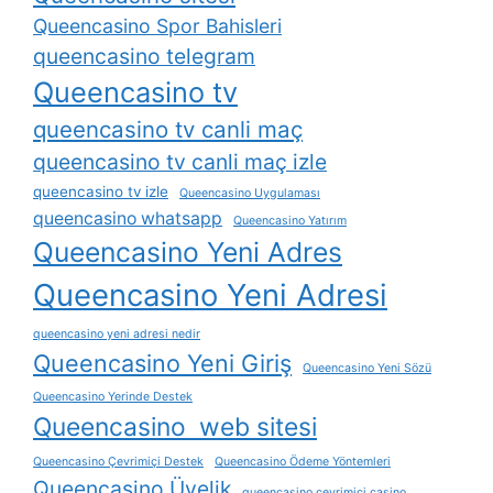
Queencasino Spor Bahisleri
queencasino telegram
Queencasino tv
queencasino tv canli maç
queencasino tv canli maç izle
queencasino tv izle
Queencasino Uygulaması
queencasino whatsapp
Queencasino Yatırım
Queencasino Yeni Adres
Queencasino Yeni Adresi
queencasino yeni adresi nedir
Queencasino Yeni Giriş
Queencasino Yeni Sözü
Queencasino Yerinde Destek
Queencasino web sitesi
Queencasino Çevrimiçi Destek
Queencasino Ödeme Yöntemleri
Queencasino Üyelik
queencasino çevrimiçi casino