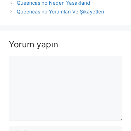
Yazı
Queencasino Neden Yasaklandı
dolaşımı
Queencasino Yorumları Ve Şikayetleri
Yorum yapın
Yorum
İsim