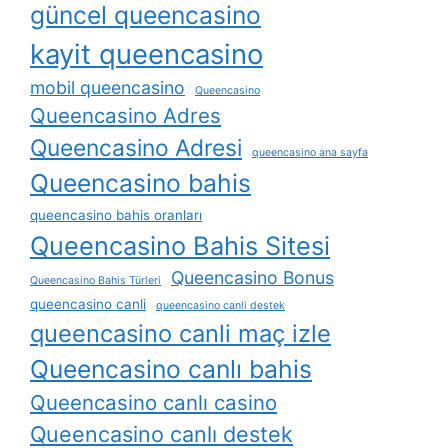
güncel queencasino
kayit queencasino
mobil queencasino
Queencasino
Queencasino Adres
Queencasino Adresi
queencasino ana sayfa
Queencasino bahis
queencasino bahis oranları
Queencasino Bahis Sitesi
Queencasino Bonus
Queencasino Bahis Türleri
queencasino canli
queencasino canli destek
queencasino canli maç izle
Queencasino canlı bahis
Queencasino canlı casino
Queencasino canlı destek