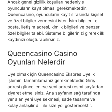
Ancak genel gizlilik koşulları nedeniyle
oyuncuların kayıt olması gerekmektedir.
Queencasino, oyuncuların kayıt sırasında kişisel
ve özel bilgiler vermesini ister. İsim bilgileri, e-
posta, iletişim adresi, kimlik bilgileri ve benzeri
özel bilgiler talebi. Sisteme bilgilerinizi girerek ilk
kaydınızı oluşturabilirsiniz.
Queencasino Casino
Oyunları Nelerdir
Üye olmak için Queencasino Ekspres Üyelik
İşlemini tamamlamanız gerekmektedir. Giriş
adresi güncellenirse yeni adresi resmi sayfadan
ziyaret etmelisiniz. Ana sayfanın sağ tarafında
yer alan yeni üye sekmesi, sade tasarımı ve
kolay anlaşılır dili ile size yol gösterecektir.