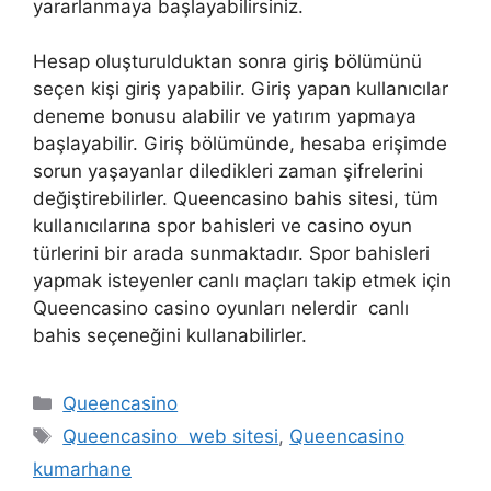
yararlanmaya başlayabilirsiniz.
Hesap oluşturulduktan sonra giriş bölümünü
seçen kişi giriş yapabilir. Giriş yapan kullanıcılar
deneme bonusu alabilir ve yatırım yapmaya
başlayabilir. Giriş bölümünde, hesaba erişimde
sorun yaşayanlar diledikleri zaman şifrelerini
değiştirebilirler. Queencasino bahis sitesi, tüm
kullanıcılarına spor bahisleri ve casino oyun
türlerini bir arada sunmaktadır. Spor bahisleri
yapmak isteyenler canlı maçları takip etmek için
Queencasino casino oyunları nelerdir canlı
bahis seçeneğini kullanabilirler.
Kategoriler
Queencasino
Etiketler
Queencasino web sitesi
,
Queencasino
kumarhane