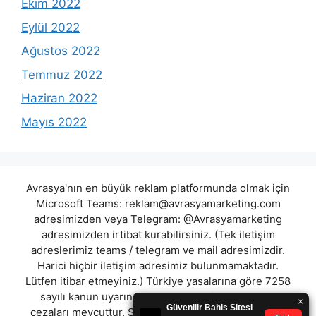
Ekim 2022
Eylül 2022
Ağustos 2022
Temmuz 2022
Haziran 2022
Mayıs 2022
Avrasya'nın en büyük reklam platformunda olmak için
Microsoft Teams:
reklam@avrasyamarketing.com
adresimizden veya Telegram: @Avrasyamarketing
adresimizden irtibat kurabilirsiniz. (Tek iletişim
adreslerimiz teams / telegram ve mail adresimizdir.
Harici hiçbir iletişim adresimiz bulunmamaktadır.
Lütfen itibar etmeyiniz.) Türkiye yasalarına göre 7258
sayılı kanun uyarınca yasa dışı bahis oynamanın
cezaları mevcuttur. Şu an bulunduğunuz site hiç bir