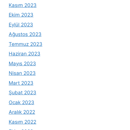
Kasım 2023
Ekim 2023
Eylül 2023
Ağustos 2023
Temmuz 2023
Haziran 2023
Mayıs 2023
Nisan 2023
Mart 2023
Şubat 2023
Ocak 2023
Aralık 2022
Kasım 2022