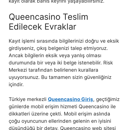
kayıt olarak bahis keyfini yaşayabilirsiniz.
Queencasino Teslim
Edilecek Evraklar
Kayıt işlemi sırasında bilgilerinizi doğru ve eksik
girdiyseniz, çıkış belgenizi talep etmiyoruz.
Ancak bilgilerin eksik veya yanlış olması
durumunda bir veya iki belge istenebilir. Risk
Merkezi tarafından belirlenen kurallara
uyuyorsunuz. Bu tamamen sizin güvenliğiniz
içindir.
Türkiye merkezli
Queencasino Giriş
, geçtiğimiz
günlerde mobil erişim hizmeti Queencasino ile
dikkatleri üzerine çekti. Mobil erişim aslında
çoğu oyuncunun ellerinden gelenin en iyisini
düşündüğü bir detay. Queencasino web sitesi