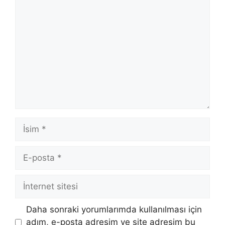
Yorum
İsim
E-
posta
İnternet
sitesi
Daha sonraki yorumlarımda kullanılması için
adım, e-posta adresim ve site adresim bu