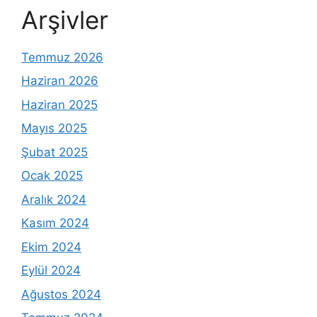
Arşivler
Temmuz 2026
Haziran 2026
Haziran 2025
Mayıs 2025
Şubat 2025
Ocak 2025
Aralık 2024
Kasım 2024
Ekim 2024
Eylül 2024
Ağustos 2024