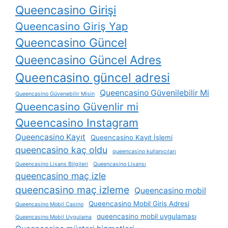
Queencasino Girişi
Queencasino Giriş Yap
Queencasino Güncel
Queencasino Güncel Adres
Queencasino güncel adresi
Queencasino Güvenilebilir Mi
Queencasino Güvenebilir Misin
Queencasino Güvenlir mi
Queencasino Instagram
Queencasino Kayıt
Queencasino Kayıt İşlemi
queencasino kaç oldu
queencasino kullanıcıları
Queencasino Lisans Bilgileri
Queencasino Lisansı
queencasino maç izle
queencasino maç izleme
Queencasino mobil
Queencasino Mobil Giriş Adresi
Queencasino Mobil Casino
queencasino mobil uygulaması
Queencasino Mobil Uygulama