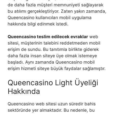
de daha fazla müşteri memnuniyeti sağlayarak
bu atılımı gerçekleştiriyor. Zaten yakın zamanda,
Queencasino kullanıcıları mobil uygulama
hakkında bilgi edinmek istedi.
Queencasino teslim edilecek evraklar
web
sitesi, müşterinin talebini reddetmeden mobil
erişim de sundu. Bu tanıtımla birlikte giderek
daha fazla insan siteye üye olmak istemeye
başladı. Aynı zamanda Queencasino mobil
erişim hizmeti siteye büyük faydalar sağlamıştır.
Queencasino Light Üyeliği
Hakkında
Queencasino web sitesi uzun süredir bahis
sektöründe yer almaktadır. Bu nedenle, bu