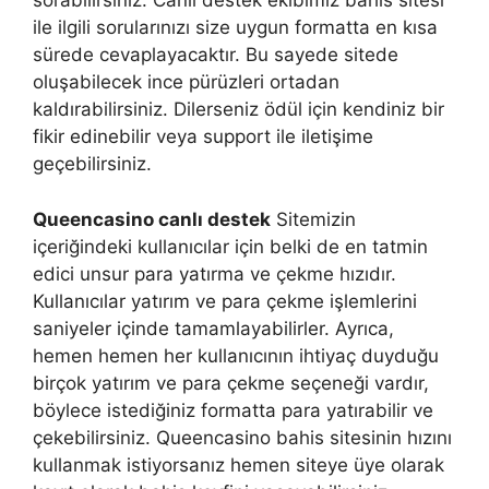
sorabilirsiniz. Canlı destek ekibimiz bahis sitesi
ile ilgili sorularınızı size uygun formatta en kısa
sürede cevaplayacaktır. Bu sayede sitede
oluşabilecek ince pürüzleri ortadan
kaldırabilirsiniz. Dilerseniz ödül için kendiniz bir
fikir edinebilir veya support ile iletişime
geçebilirsiniz.
Queencasino canlı destek
Sitemizin
içeriğindeki kullanıcılar için belki de en tatmin
edici unsur para yatırma ve çekme hızıdır.
Kullanıcılar yatırım ve para çekme işlemlerini
saniyeler içinde tamamlayabilirler. Ayrıca,
hemen hemen her kullanıcının ihtiyaç duyduğu
birçok yatırım ve para çekme seçeneği vardır,
böylece istediğiniz formatta para yatırabilir ve
çekebilirsiniz. Queencasino bahis sitesinin hızını
kullanmak istiyorsanız hemen siteye üye olarak