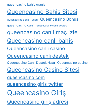
queencasino bahis oranları
Queencasino Bahis Sitesi
Queencasino Bonus
Queencasino Bahis Türleri
queencasino canli
queencasino canli destek
queencasino canli maç izle
Queencasino canlı bahis
Queencasino canlı casino
Queencasino canlı destek
Queencasino Canlı Destek Hattı
Queencasino casino
Queencasino Casino Sitesi
queencasino com
queencasino giris twitter
Queencasino Giriş
Queencasino giriş adresi