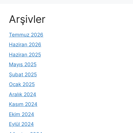
Arşivler
Temmuz 2026
Haziran 2026
Haziran 2025
Mayıs 2025
Şubat 2025
Ocak 2025
Aralık 2024
Kasım 2024
Ekim 2024
Eylül 2024