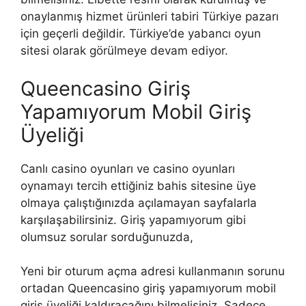
onaylanmış hizmet ürünleri tabiri Türkiye pazarı
için geçerli değildir. Türkiye’de yabancı oyun
sitesi olarak görülmeye devam ediyor.
Queencasino Giriş
Yapamıyorum Mobil Giriş
Üyeliği
Canlı casino oyunları ve casino oyunları
oynamayı tercih ettiğiniz bahis sitesine üye
olmaya çalıştığınızda açılamayan sayfalarla
karşılaşabilirsiniz. Giriş yapamıyorum gibi
olumsuz sorular sorduğunuzda,
Yeni bir oturum açma adresi kullanmanın sorunu
ortadan Queencasino giriş yapamıyorum mobil
giriş üyeliği kaldıracağını bilmelisiniz. Sadece