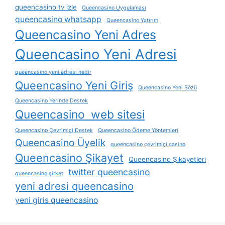
queencasino tv izle
Queencasino Uygulaması
queencasino whatsapp
Queencasino Yatırım
Queencasino Yeni Adres
Queencasino Yeni Adresi
queencasino yeni adresi nedir
Queencasino Yeni Giriş
Queencasino Yeni Sözü
Queencasino Yerinde Destek
Queencasino web sitesi
Queencasino Çevrimiçi Destek
Queencasino Ödeme Yöntemleri
Queencasino Üyelik
queencasino çevrimiçi casino
Queencasino Şikayet
Queencasino Şikayetleri
twitter queencasino
queencasino şirket
yeni adresi queencasino
yeni giris queencasino