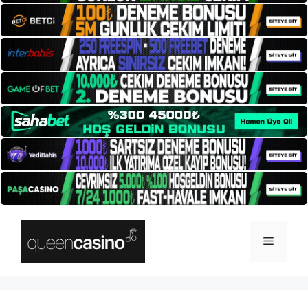
İçeriğe
atla
Menü