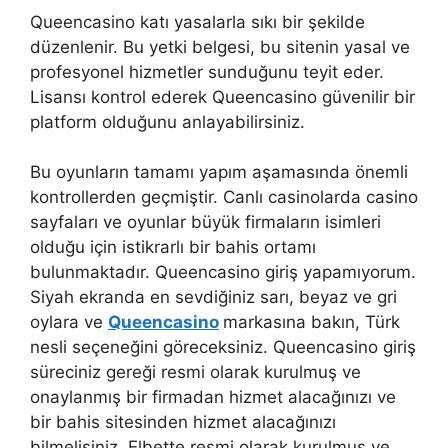
Queencasino katı yasalarla sıkı bir şekilde
düzenlenir. Bu yetki belgesi, bu sitenin yasal ve
profesyonel hizmetler sunduğunu teyit eder.
Lisansı kontrol ederek Queencasino güvenilir bir
platform olduğunu anlayabilirsiniz.
Bu oyunların tamamı yapım aşamasında önemli
kontrollerden geçmiştir. Canlı casinolarda casino
sayfaları ve oyunlar büyük firmaların isimleri
olduğu için istikrarlı bir bahis ortamı
bulunmaktadır. Queencasino giriş yapamıyorum.
Siyah ekranda en sevdiğiniz sarı, beyaz ve gri
oylara ve
Queencasino
markasına bakın, Türk
nesli seçeneğini göreceksiniz. Queencasino giriş
süreciniz gereği resmi olarak kurulmuş ve
onaylanmış bir firmadan hizmet alacağınızı ve
bir bahis sitesinden hizmet alacağınızı
bilmelisiniz. Elbette resmi olarak kurulmuş ve