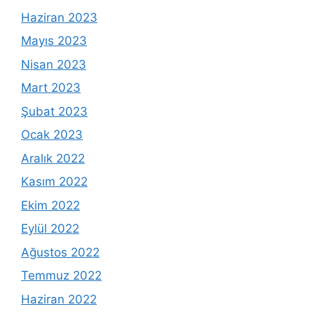
Haziran 2023
Mayıs 2023
Nisan 2023
Mart 2023
Şubat 2023
Ocak 2023
Aralık 2022
Kasım 2022
Ekim 2022
Eylül 2022
Ağustos 2022
Temmuz 2022
Haziran 2022