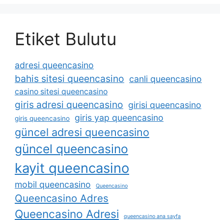
Etiket Bulutu
adresi queencasino
bahis sitesi queencasino
canli queencasino
casino sitesi queencasino
giris adresi queencasino
girisi queencasino
giris yap queencasino
giris queencasino
güncel adresi queencasino
güncel queencasino
kayit queencasino
mobil queencasino
Queencasino
Queencasino Adres
Queencasino Adresi
queencasino ana sayfa