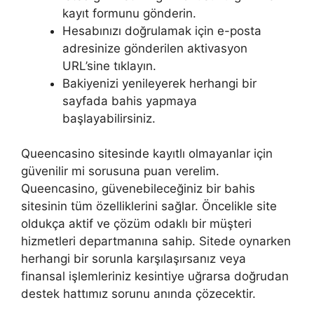
kayıt formunu gönderin.
Hesabınızı doğrulamak için e-posta
adresinize gönderilen aktivasyon
URL’sine tıklayın.
Bakiyenizi yenileyerek herhangi bir
sayfada bahis yapmaya
başlayabilirsiniz.
Queencasino sitesinde kayıtlı olmayanlar için
güvenilir mi sorusuna puan verelim.
Queencasino, güvenebileceğiniz bir bahis
sitesinin tüm özelliklerini sağlar. Öncelikle site
oldukça aktif ve çözüm odaklı bir müşteri
hizmetleri departmanına sahip. Sitede oynarken
herhangi bir sorunla karşılaşırsanız veya
finansal işlemleriniz kesintiye uğrarsa doğrudan
destek hattımız sorunu anında çözecektir.