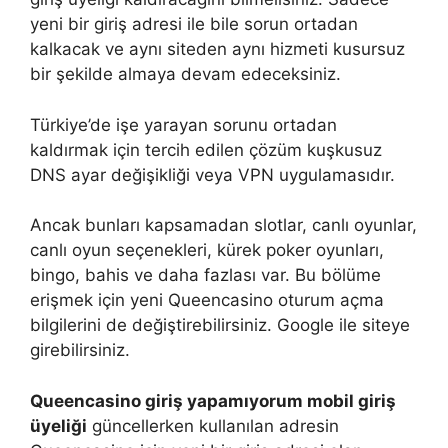
yeni bir giriş adresi ile bile sorun ortadan
kalkacak ve aynı siteden aynı hizmeti kusursuz
bir şekilde almaya devam edeceksiniz.
Türkiye’de işe yarayan sorunu ortadan
kaldırmak için tercih edilen çözüm kuşkusuz
DNS ayar değişikliği veya VPN uygulamasıdır.
Ancak bunları kapsamadan slotlar, canlı oyunlar,
canlı oyun seçenekleri, kürek poker oyunları,
bingo, bahis ve daha fazlası var. Bu bölüme
erişmek için yeni Queencasino oturum açma
bilgilerini de değiştirebilirsiniz. Google ile siteye
girebilirsiniz.
Queencasino giriş yapamıyorum mobil giriş
üyeliği
güncellerken kullanılan adresin