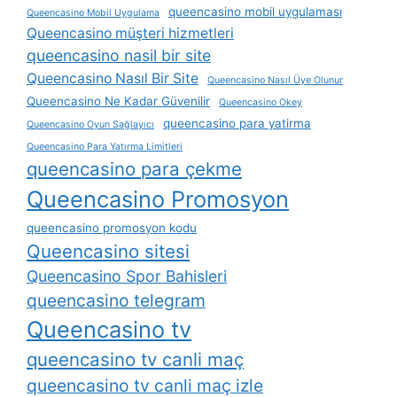
queencasino mobil uygulaması
Queencasino Mobil Uygulama
Queencasino müşteri hizmetleri
queencasino nasil bir site
Queencasino Nasıl Bir Site
Queencasino Nasıl Üye Olunur
Queencasino Ne Kadar Güvenilir
Queencasino Okey
queencasino para yatirma
Queencasino Oyun Sağlayıcı
Queencasino Para Yatırma Limitleri
queencasino para çekme
Queencasino Promosyon
queencasino promosyon kodu
Queencasino sitesi
Queencasino Spor Bahisleri
queencasino telegram
Queencasino tv
queencasino tv canli maç
queencasino tv canli maç izle