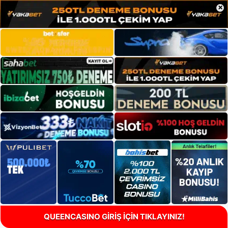
×
QUEENCASINO GİRİŞ İÇİN TIKLAYINIZ!