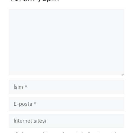
Yorum
İsim
E-
posta
İnternet
sitesi