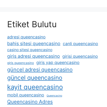
Etiket Bulutu
adresi queencasino
bahis sitesi queencasino
canli queencasino
casino sitesi queencasino
giris adresi queencasino
girisi queencasino
giris yap queencasino
giris queencasino
güncel adresi queencasino
güncel queencasino
kayit queencasino
mobil queencasino
Queencasino
Queencasino Adres