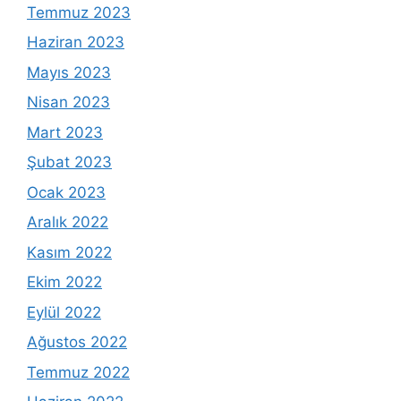
Temmuz 2023
Haziran 2023
Mayıs 2023
Nisan 2023
Mart 2023
Şubat 2023
Ocak 2023
Aralık 2022
Kasım 2022
Ekim 2022
Eylül 2022
Ağustos 2022
Temmuz 2022