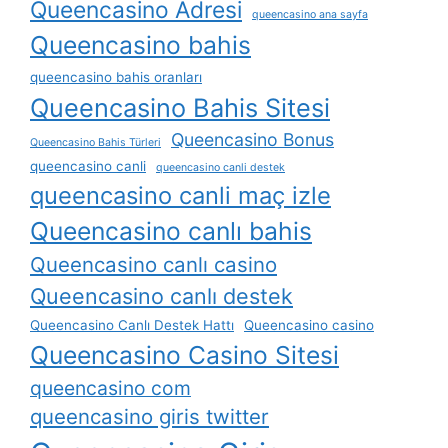
Queencasino Adresi
queencasino ana sayfa
Queencasino bahis
queencasino bahis oranları
Queencasino Bahis Sitesi
Queencasino Bonus
Queencasino Bahis Türleri
queencasino canli
queencasino canli destek
queencasino canli maç izle
Queencasino canlı bahis
Queencasino canlı casino
Queencasino canlı destek
Queencasino Canlı Destek Hattı
Queencasino casino
Queencasino Casino Sitesi
queencasino com
queencasino giris twitter