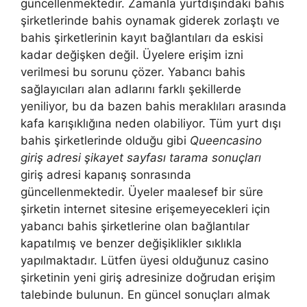
güncellenmektedir. Zamanla yurtdışındaki bahis
şirketlerinde bahis oynamak giderek zorlaştı ve
bahis şirketlerinin kayıt bağlantıları da eskisi
kadar değişken değil. Üyelere erişim izni
verilmesi bu sorunu çözer. Yabancı bahis
sağlayıcıları alan adlarını farklı şekillerde
yeniliyor, bu da bazen bahis meraklıları arasında
kafa karışıklığına neden olabiliyor. Tüm yurt dışı
bahis şirketlerinde olduğu gibi
Queencasino
giriş adresi şikayet sayfası tarama sonuçları
giriş adresi kapanış sonrasında
güncellenmektedir. Üyeler maalesef bir süre
şirketin internet sitesine erişemeyecekleri için
yabancı bahis şirketlerine olan bağlantılar
kapatılmış ve benzer değişiklikler sıklıkla
yapılmaktadır. Lütfen üyesi olduğunuz casino
şirketinin yeni giriş adresinize doğrudan erişim
talebinde bulunun. En güncel sonuçları almak