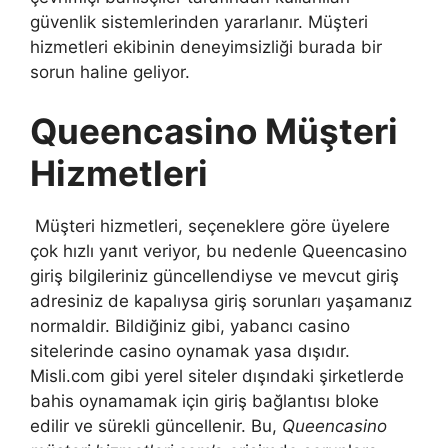
güvenlik sistemlerinden yararlanır. Müşteri
hizmetleri ekibinin deneyimsizliği burada bir
sorun haline geliyor.
Queencasino Müşteri
Hizmetleri
Müşteri hizmetleri, seçeneklere göre üyelere
çok hızlı yanıt veriyor, bu nedenle Queencasino
giriş bilgileriniz güncellendiyse ve mevcut giriş
adresiniz de kapalıysa giriş sorunları yaşamanız
normaldir. Bildiğiniz gibi, yabancı casino
sitelerinde casino oynamak yasa dışıdır.
Misli.com gibi yerel siteler dışındaki şirketlerde
bahis oynamamak için giriş bağlantısı bloke
edilir ve sürekli güncellenir. Bu,
Queencasino