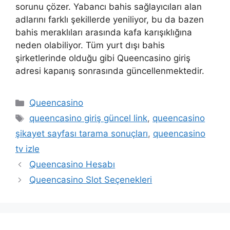
sorunu çözer. Yabancı bahis sağlayıcıları alan
adlarını farklı şekillerde yeniliyor, bu da bazen
bahis meraklıları arasında kafa karışıklığına
neden olabiliyor. Tüm yurt dışı bahis
şirketlerinde olduğu gibi Queencasino giriş
adresi kapanış sonrasında güncellenmektedir.
Kategoriler
Queencasino
Etiketler
queencasino giriş güncel link
,
queencasino
şikayet sayfası tarama sonuçları
,
queencasino
tv izle
Yazı
Queencasino Hesabı
dolaşımı
Queencasino Slot Seçenekleri