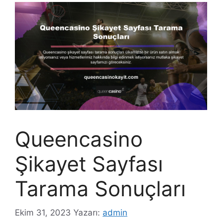
Queencasino
Şikayet Sayfası
Tarama Sonuçları
Ekim 31, 2023
Yazarı:
admin