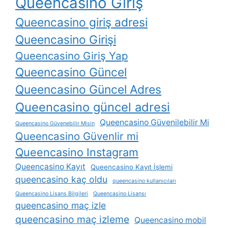
Queencasino Giriş
Queencasino giriş adresi
Queencasino Girişi
Queencasino Giriş Yap
Queencasino Güncel
Queencasino Güncel Adres
Queencasino güncel adresi
Queencasino Güvenilebilir Mi
Queencasino Güvenebilir Misin
Queencasino Güvenlir mi
Queencasino Instagram
Queencasino Kayıt
Queencasino Kayıt İşlemi
queencasino kaç oldu
queencasino kullanıcıları
Queencasino Lisans Bilgileri
Queencasino Lisansı
queencasino maç izle
queencasino maç izleme
Queencasino mobil