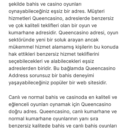
şekilde bahis ve casino oyunları
oynayabileceğiniz eşsiz bir adres. Müşteri
hizmetleri Queencasino, adreslerde benzersiz
ve çok kaliteli teklifleri olan bir oyun ve
kumarhane adresidir. Queencasino adresi, oyun
sektöründe yeni bir soluk arayan ancak
mükemmel hizmet alamamış kişilerin bu konuda
hak ettikleri benzersiz hizmet tekliflerini
seçebilecekleri ve alabilecekleri eşsiz
adreslerden biridir. Bu bağlamda Queencasino
Address sorunsuz bir bahis deneyimi
yaşayabileceğiniz popüler bir web sitesidir.
Canlı ve normal bahis ve casinoda en kaliteli ve
eğlenceli oyunları oynamak için Queencasino
doğru adres. Queencasino, canlı kumarhane ve
normal kumarhane oyunlarının yanı sıra
benzersiz kalitede bahis ve canlı bahis oyunları