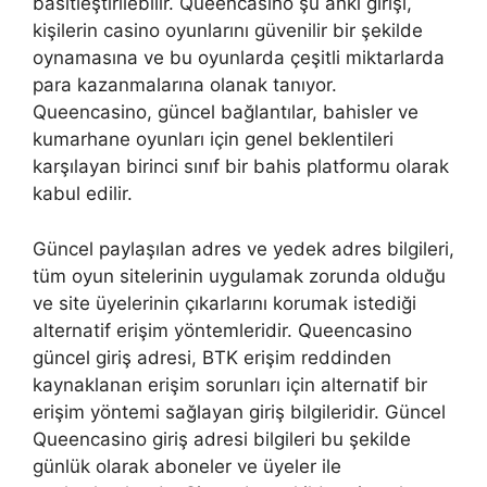
basitleştirilebilir. Queencasino şu anki girişi,
kişilerin casino oyunlarını güvenilir bir şekilde
oynamasına ve bu oyunlarda çeşitli miktarlarda
para kazanmalarına olanak tanıyor.
Queencasino, güncel bağlantılar, bahisler ve
kumarhane oyunları için genel beklentileri
karşılayan birinci sınıf bir bahis platformu olarak
kabul edilir.
Güncel paylaşılan adres ve yedek adres bilgileri,
tüm oyun sitelerinin uygulamak zorunda olduğu
ve site üyelerinin çıkarlarını korumak istediği
alternatif erişim yöntemleridir. Queencasino
güncel giriş adresi, BTK erişim reddinden
kaynaklanan erişim sorunları için alternatif bir
erişim yöntemi sağlayan giriş bilgileridir. Güncel
Queencasino giriş adresi bilgileri bu şekilde
günlük olarak aboneler ve üyeler ile