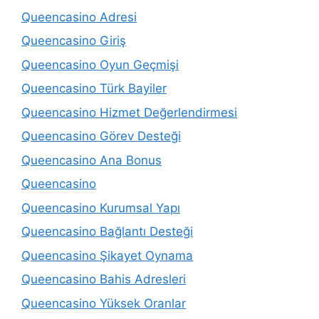
Queencasino Adresi
Queencasino Giriş
Queencasino Oyun Geçmişi
Queencasino Türk Bayiler
Queencasino Hizmet Değerlendirmesi
Queencasino Görev Desteği
Queencasino Ana Bonus
Queencasino
Queencasino Kurumsal Yapı
Queencasino Bağlantı Desteği
Queencasino Şikayet Oynama
Queencasino Bahis Adresleri
Queencasino Yüksek Oranlar