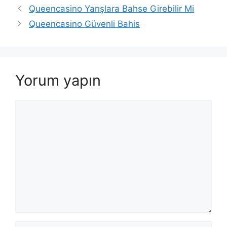
Yazı
Queencasino Yarışlara Bahse Girebilir Mi
dolaşımı
Queencasino Güvenli Bahis
Yorum yapın
Yorum