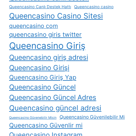
Queencasino Canlı Destek Hattı
Queencasino casino
Queencasino Casino Sitesi
queencasino com
queencasino giris twitter
Queencasino Giriş
Queencasino giriş adresi
Queencasino Girişi
Queencasino Giriş Yap
Queencasino Güncel
Queencasino Güncel Adres
Queencasino güncel adresi
Queencasino Güvenilebilir Mi
Queencasino Güvenebilir Misin
Queencasino Güvenlir mi
Queencasino Instagram