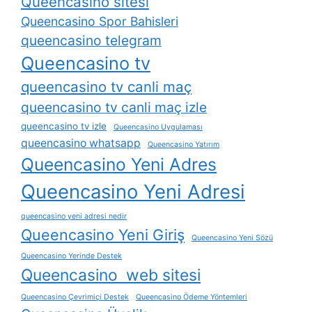
Queencasino sitesi
Queencasino Spor Bahisleri
queencasino telegram
Queencasino tv
queencasino tv canli maç
queencasino tv canli maç izle
queencasino tv izle
Queencasino Uygulaması
queencasino whatsapp
Queencasino Yatırım
Queencasino Yeni Adres
Queencasino Yeni Adresi
queencasino yeni adresi nedir
Queencasino Yeni Giriş
Queencasino Yeni Sözü
Queencasino Yerinde Destek
Queencasino web sitesi
Queencasino Çevrimiçi Destek
Queencasino Ödeme Yöntemleri