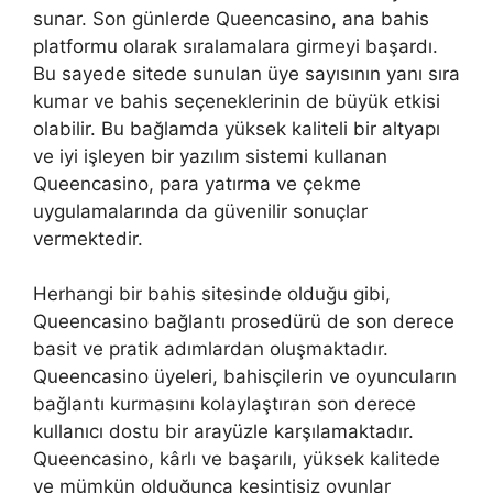
sunar. Son günlerde Queencasino, ana bahis
platformu olarak sıralamalara girmeyi başardı.
Bu sayede sitede sunulan üye sayısının yanı sıra
kumar ve bahis seçeneklerinin de büyük etkisi
olabilir. Bu bağlamda yüksek kaliteli bir altyapı
ve iyi işleyen bir yazılım sistemi kullanan
Queencasino, para yatırma ve çekme
uygulamalarında da güvenilir sonuçlar
vermektedir.
Herhangi bir bahis sitesinde olduğu gibi,
Queencasino bağlantı prosedürü de son derece
basit ve pratik adımlardan oluşmaktadır.
Queencasino üyeleri, bahisçilerin ve oyuncuların
bağlantı kurmasını kolaylaştıran son derece
kullanıcı dostu bir arayüzle karşılamaktadır.
Queencasino, kârlı ve başarılı, yüksek kalitede
ve mümkün olduğunca kesintisiz oyunlar