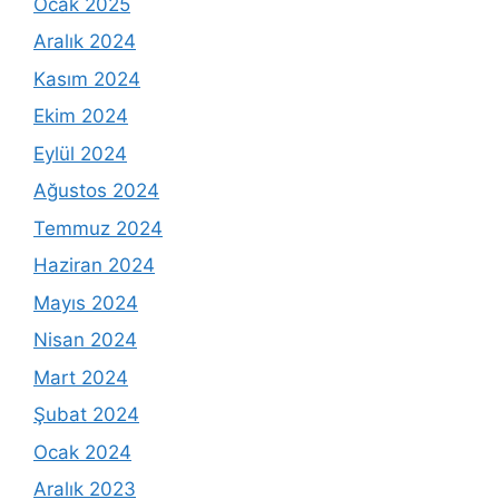
Ocak 2025
Aralık 2024
Kasım 2024
Ekim 2024
Eylül 2024
Ağustos 2024
Temmuz 2024
Haziran 2024
Mayıs 2024
Nisan 2024
Mart 2024
Şubat 2024
Ocak 2024
Aralık 2023