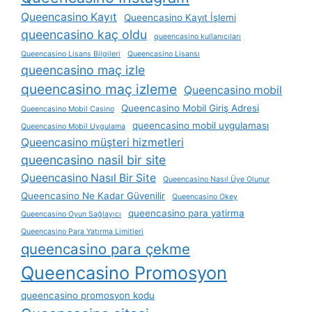
Queencasino Kayıt
Queencasino Kayıt İşlemi
queencasino kaç oldu
queencasino kullanıcıları
Queencasino Lisans Bilgileri
Queencasino Lisansı
queencasino maç izle
queencasino maç izleme
Queencasino mobil
Queencasino Mobil Giriş Adresi
Queencasino Mobil Casino
queencasino mobil uygulaması
Queencasino Mobil Uygulama
Queencasino müşteri hizmetleri
queencasino nasil bir site
Queencasino Nasıl Bir Site
Queencasino Nasıl Üye Olunur
Queencasino Ne Kadar Güvenilir
Queencasino Okey
queencasino para yatirma
Queencasino Oyun Sağlayıcı
Queencasino Para Yatırma Limitleri
queencasino para çekme
Queencasino Promosyon
queencasino promosyon kodu