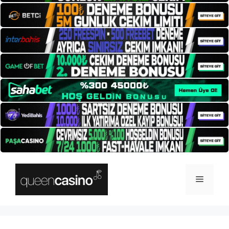
İçeriğe
atla
Menü