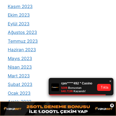
Kasım 2023
Ekim 2023
Eylül 2023
Ağustos 2023
Temmuz 2023
Haziran 2023
Mayıs 2023
Nisan 2023
Mart 2023
Şubat 2023
Ocak 2023
Aralık 2022
×
Kasım 2022