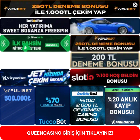
×
QUEENCASINO GİRİŞ İÇİN TIKLAYINIZ!