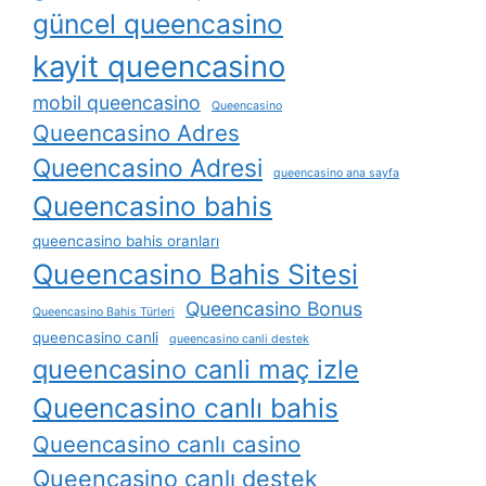
güncel queencasino
kayit queencasino
mobil queencasino
Queencasino
Queencasino Adres
Queencasino Adresi
queencasino ana sayfa
Queencasino bahis
queencasino bahis oranları
Queencasino Bahis Sitesi
Queencasino Bonus
Queencasino Bahis Türleri
queencasino canli
queencasino canli destek
queencasino canli maç izle
Queencasino canlı bahis
Queencasino canlı casino
Queencasino canlı destek