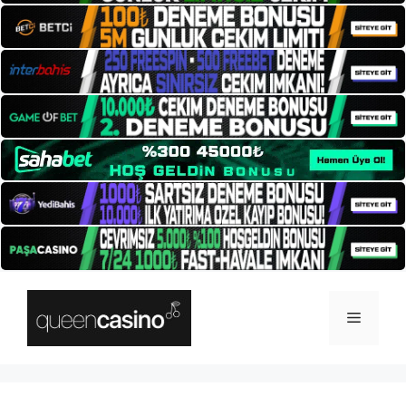
İçeriğe
atla
Menü