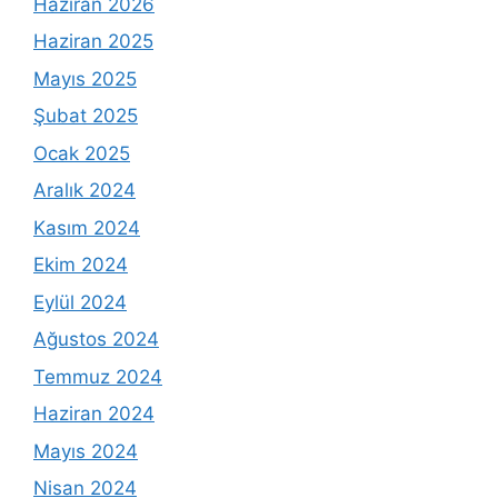
Haziran 2026
Haziran 2025
Mayıs 2025
Şubat 2025
Ocak 2025
Aralık 2024
Kasım 2024
Ekim 2024
Eylül 2024
Ağustos 2024
Temmuz 2024
Haziran 2024
Mayıs 2024
Nisan 2024