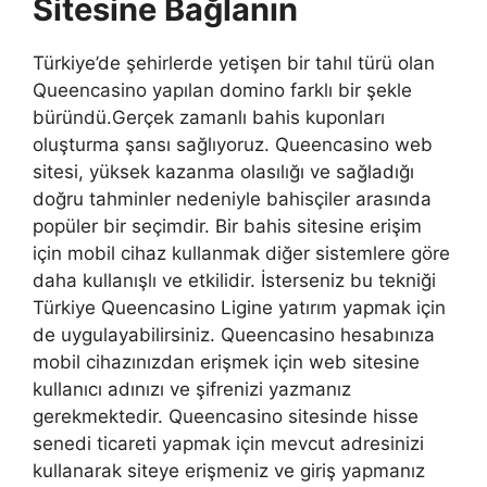
Sitesine Bağlanın
Türkiye’de şehirlerde yetişen bir tahıl türü olan
Queencasino yapılan domino farklı bir şekle
büründü.Gerçek zamanlı bahis kuponları
oluşturma şansı sağlıyoruz. Queencasino web
sitesi, yüksek kazanma olasılığı ve sağladığı
doğru tahminler nedeniyle bahisçiler arasında
popüler bir seçimdir. Bir bahis sitesine erişim
için mobil cihaz kullanmak diğer sistemlere göre
daha kullanışlı ve etkilidir. İsterseniz bu tekniği
Türkiye Queencasino Ligine yatırım yapmak için
de uygulayabilirsiniz. Queencasino hesabınıza
mobil cihazınızdan erişmek için web sitesine
kullanıcı adınızı ve şifrenizi yazmanız
gerekmektedir. Queencasino sitesinde hisse
senedi ticareti yapmak için mevcut adresinizi
kullanarak siteye erişmeniz ve giriş yapmanız