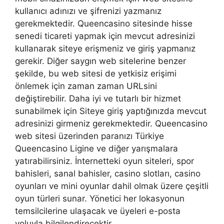
kullanıcı adınızı ve şifrenizi yazmanız
gerekmektedir. Queencasino sitesinde hisse
senedi ticareti yapmak için mevcut adresinizi
kullanarak siteye erişmeniz ve giriş yapmanız
gerekir. Diğer saygın web sitelerine benzer
şekilde, bu web sitesi de yetkisiz erişimi
önlemek için zaman zaman URLsini
değiştirebilir. Daha iyi ve tutarlı bir hizmet
sunabilmek için Siteye giriş yaptığınızda mevcut
adresinizi girmeniz gerekmektedir. Queencasino
web sitesi üzerinden paranızı Türkiye
Queencasino Ligine ve diğer yarışmalara
yatırabilirsiniz. İnternetteki oyun siteleri, spor
bahisleri, sanal bahisler, casino slotları, casino
oyunları ve mini oyunlar dahil olmak üzere çeşitli
oyun türleri sunar. Yönetici her lokasyonun
temsilcilerine ulaşacak ve üyeleri e-posta
yoluyla bilgilendirecektir.