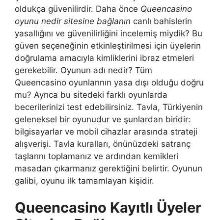
oldukça güvenilirdir. Daha önce
Queencasino
oyunu nedir sitesine bağlanın
canlı bahislerin
yasallığını ve güvenilirliğini incelemiş miydik? Bu
güven seçeneğinin etkinleştirilmesi için üyelerin
doğrulama amacıyla kimliklerini ibraz etmeleri
gerekebilir. Oyunun adı nedir? Tüm
Queencasino oyunlarının yasa dışı olduğu doğru
mu? Ayrıca bu sitedeki farklı oyunlarda
becerilerinizi test edebilirsiniz. Tavla, Türkiyenin
geleneksel bir oyunudur ve şunlardan biridir:
bilgisayarlar ve mobil cihazlar arasında strateji
alışverişi. Tavla kuralları, önünüzdeki satranç
taşlarını toplamanız ve ardından kemikleri
masadan çıkarmanız gerektiğini belirtir. Oyunun
galibi, oyunu ilk tamamlayan kişidir.
Queencasino Kayıtlı Üyeler