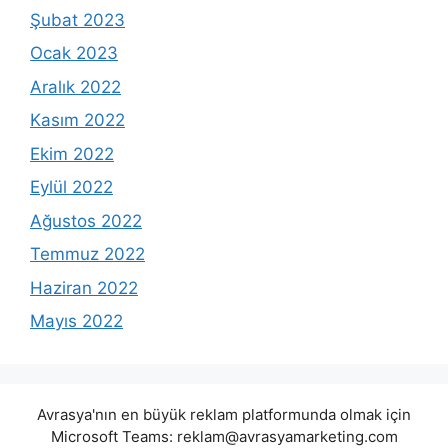
Şubat 2023
Ocak 2023
Aralık 2022
Kasım 2022
Ekim 2022
Eylül 2022
Ağustos 2022
Temmuz 2022
Haziran 2022
Mayıs 2022
Avrasya'nın en büyük reklam platformunda olmak için
Microsoft Teams:
reklam@avrasyamarketing.com