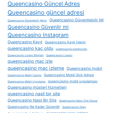
Queencasino Güncel Adres
Queencasino güncel adresi
Queencasino Güvenilebilir Mi
Queencasino Güvenebilir Misin
Queencasino Güvenlir mi
Queencasino Instagram
Queencasino Kayıt
Queencasino Kayıt İşlemi
queencasino kaç oldu
queencasino kullanıcıları
Queencasino Lisans Bilgileri
Queencasino Lisansı
queencasino maç izle
queencasino maç izleme
Queencasino mobil
Queencasino Mobil Giriş Adresi
Queencasino Mobil Casino
queencasino mobil uygulaması
Queencasino Mobil Uygulama
Queencasino müşteri hizmetleri
queencasino nasil bir site
Queencasino Nasıl Bir Site
Queencasino Nasıl Üye Olunur
Queencasino Ne Kadar Güvenilir
Queencasino Okey
queencasino para yatirma