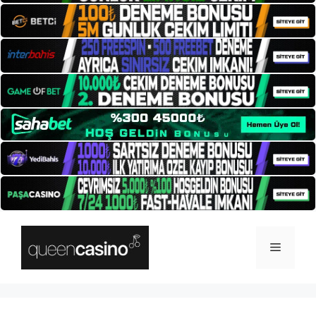
İçeriğe
atla
Menü