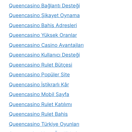
Queencasino Bağlantı Desteği
Queencasino Şikayet Oynama
Queencasino Bahis Adresleri
Queencasino Yüksek Oranlar
Queencasino Casino Avantajları
Queencasino Kullanıcı Desteği
Queencasino Rulet Bütçesi
Queencasino Popüler Site
Queencasino İstikrarlı Kâr
Queencasino Mobil Sayfa
Queencasino Rulet Katılımı
Queencasino Rulet Bahis
Queencasino Türkiye Oyunları