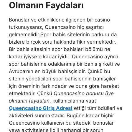
Olmanın Faydaları
Bonuslar ve etkinliklerle ilgilenen bir casino
tutkunuysanız, Queencasino hiç şaşırtıcı
gelmemelidir.Spor bahis sitelerinin parkuru da
bizlere birçok soru hakkında fikir vermektedir.
Bir bahis sitesinin spor bahisleri bölümü ne
kadar iyiyse o kadar iyidir. Queencasino ayrıca
spor bahislerine odaklanmış bir bahis şirketi ve
Avrupa’nın en büyük bahisçisidir. Çünkü bu
sitenin yöneticileri spor bahislerinin bahisçiler
için öneminin farkındadır ve buna göre hareket
etmektedir. Çünkü
Queencasino bonusu üye
olmanın faydaları
, kullanıcılarına vaat
Queencasino Giriş Adresi
ettiği tüm ödülleri ve
aktiviteleri sunmaktadır. Bugüne kadar hiçbir
Queencasino kullanıcısı bu sitedeki bonuslar
veya aktivitelerle ilgili herhangi bir sorun