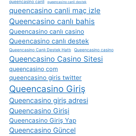
queencasino canli
queencasino canli destek
queencasino canli maç izle
Queencasino canlı bahis
Queencasino canlı casino
Queencasino canlı destek
Queencasino Canlı Destek Hattı
Queencasino casino
Queencasino Casino Sitesi
queencasino com
queencasino giris twitter
Queencasino Giriş
Queencasino giriş adresi
Queencasino Girişi
Queencasino Giriş Yap
Queencasino Güncel