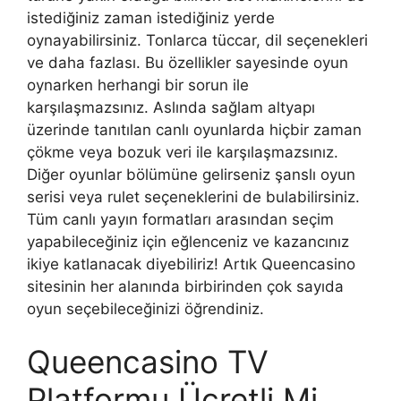
istediğiniz zaman istediğiniz yerde
oynayabilirsiniz. Tonlarca tüccar, dil seçenekleri
ve daha fazlası. Bu özellikler sayesinde oyun
oynarken herhangi bir sorun ile
karşılaşmazsınız. Aslında sağlam altyapı
üzerinde tanıtılan canlı oyunlarda hiçbir zaman
çökme veya bozuk veri ile karşılaşmazsınız.
Diğer oyunlar bölümüne gelirseniz şanslı oyun
serisi veya rulet seçeneklerini de bulabilirsiniz.
Tüm canlı yayın formatları arasından seçim
yapabileceğiniz için eğlenceniz ve kazancınız
ikiye katlanacak diyebiliriz! Artık Queencasino
sitesinin her alanında birbirinden çok sayıda
oyun seçebileceğinizi öğrendiniz.
Queencasino TV
Platformu Ücretli Mi