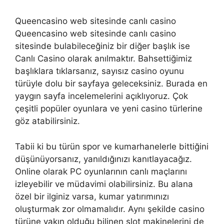
Queencasino web sitesinde canlı casino
Queencasino web sitesinde canlı casino
sitesinde bulabileceğiniz bir diğer başlık ise
Canlı Casino olarak anılmaktır. Bahsettiğimiz
başlıklara tıklarsanız, sayısız casino oyunu
türüyle dolu bir sayfaya geleceksiniz. Burada en
yaygın sayfa incelemelerini açıklıyoruz. Çok
çeşitli popüler oyunlara ve yeni casino türlerine
göz atabilirsiniz.
Tabii ki bu türün spor ve kumarhanelerle bittiğini
düşünüyorsanız, yanıldığınızı kanıtlayacağız.
Online olarak PC oyunlarının canlı maçlarını
izleyebilir ve müdavimi olabilirsiniz. Bu alana
özel bir ilginiz varsa, kumar yatırımınızı
oluşturmak zor olmamalıdır. Aynı şekilde casino
türüne yakın olduğu bilinen slot makinelerini de