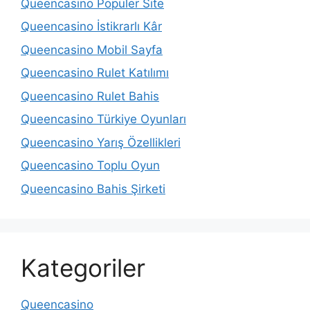
Queencasino Popüler Site
Queencasino İstikrarlı Kâr
Queencasino Mobil Sayfa
Queencasino Rulet Katılımı
Queencasino Rulet Bahis
Queencasino Türkiye Oyunları
Queencasino Yarış Özellikleri
Queencasino Toplu Oyun
Queencasino Bahis Şirketi
Kategoriler
Queencasino