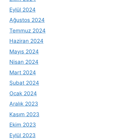
Eylül 2024
Ağustos 2024
Temmuz 2024
Haziran 2024
Mayıs 2024
Nisan 2024
Mart 2024
Şubat 2024
Ocak 2024
Aralık 2023
Kasım 2023
Ekim 2023
Eylül 2023