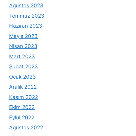
Ağustos 2023
Temmuz 2023
Haziran 2023
Mayıs 2023
Nisan 2023
Mart 2023
Şubat 2023
Ocak 2023
Aralık 2022
Kasım 2022
Ekim 2022
Eylül 2022
Ağustos 2022