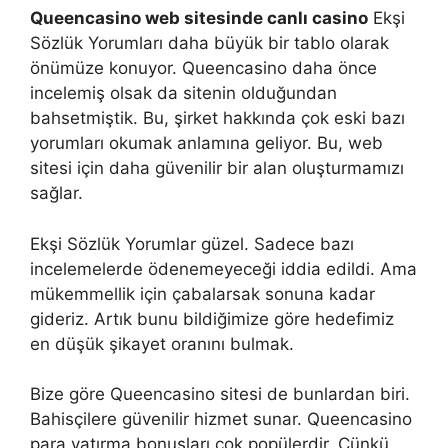
Queencasino web sitesinde canlı casino
Ekşi
Sözlük Yorumları daha büyük bir tablo olarak
önümüze konuyor. Queencasino daha önce
incelemiş olsak da sitenin olduğundan
bahsetmiştik. Bu, şirket hakkında çok eski bazı
yorumları okumak anlamına geliyor. Bu, web
sitesi için daha güvenilir bir alan oluşturmamızı
sağlar.
Ekşi Sözlük Yorumlar güzel. Sadece bazı
incelemelerde ödenemeyeceği iddia edildi. Ama
mükemmellik için çabalarsak sonuna kadar
gideriz. Artık bunu bildiğimize göre hedefimiz
en düşük şikayet oranını bulmak.
Bize göre Queencasino sitesi de bunlardan biri.
Bahisçilere güvenilir hizmet sunar. Queencasino
para yatırma bonusları çok popülerdir. Çünkü