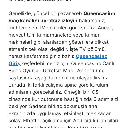
Genellikle, güncel bir pazar web
Queencasino
maç kanalını ücretsiz izleyin
bakarsanız,
muhtemelen TV bölümleri görürsünüz. Ancak,
mevcut tüm kumarhanelere veya kumar
makineleri gibi alanlardan gösterilere dikkat
etmeniz pek olası değildir. İşte TV bölümü,
henüz keşfetmediğiniz bahis
Queencasino
Giriş
keşfedebilmeniz için! Queencasino Canlı
Bahis Oyunları Ücretsiz Mobil Apk indirme
sayfasında aşağıdaki bölüme ulaşabilirsiniz.
Burada iki farklı çalışma tipine göre kurulum
adımlarını göreceksiniz. Örneğin bir IOS
cihazında kur butonuna bastığınızda 6 adım sizi
bekliyor. Sadece birkaç dokunuşla ana
ekranınızda uygulamayı etkinleştirmek kadar
kolay. Elbette, açıklama için Android kullanıcıları
için benzer talimatlar var. Buradaki ekran