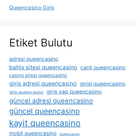
Queencasino Giriş
Etiket Bulutu
adresi queencasino
bahis sitesi queencasino
canli queencasino
casino sitesi queencasino
giris adresi queencasino
girisi queencasino
giris yap queencasino
giris queencasino
güncel adresi queencasino
güncel queencasino
kayit queencasino
mobil queencasino
Queencasino