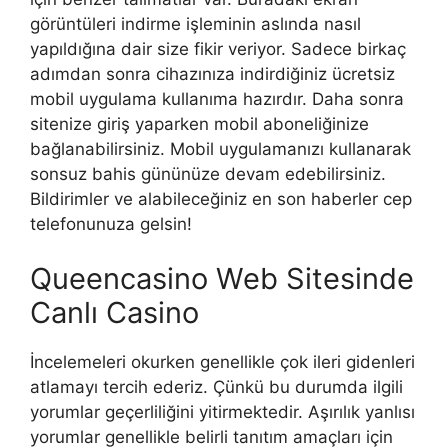
görüntüleri indirme işleminin aslında nasıl
yapıldığına dair size fikir veriyor. Sadece birkaç
adımdan sonra cihazınıza indirdiğiniz ücretsiz
mobil uygulama kullanıma hazırdır. Daha sonra
sitenize giriş yaparken mobil aboneliğinize
bağlanabilirsiniz. Mobil uygulamanızı kullanarak
sonsuz bahis gününüze devam edebilirsiniz.
Bildirimler ve alabileceğiniz en son haberler cep
telefonunuza gelsin!
Queencasino Web Sitesinde
Canlı Casino
İncelemeleri okurken genellikle çok ileri gidenleri
atlamayı tercih ederiz. Çünkü bu durumda ilgili
yorumlar geçerliliğini yitirmektedir. Aşırılık yanlısı
yorumlar genellikle belirli tanıtım amaçları için