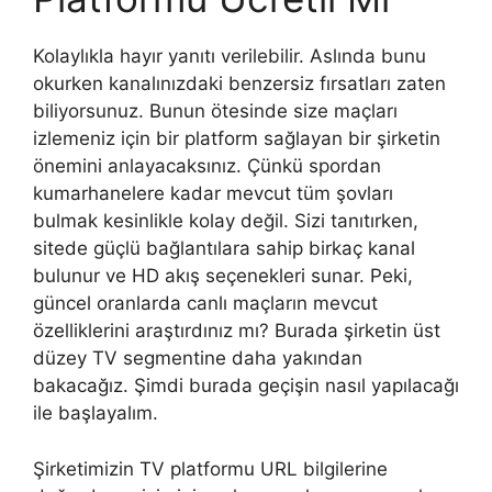
Kolaylıkla hayır yanıtı verilebilir. Aslında bunu
okurken kanalınızdaki benzersiz fırsatları zaten
biliyorsunuz. Bunun ötesinde size maçları
izlemeniz için bir platform sağlayan bir şirketin
önemini anlayacaksınız. Çünkü spordan
kumarhanelere kadar mevcut tüm şovları
bulmak kesinlikle kolay değil. Sizi tanıtırken,
sitede güçlü bağlantılara sahip birkaç kanal
bulunur ve HD akış seçenekleri sunar. Peki,
güncel oranlarda canlı maçların mevcut
özelliklerini araştırdınız mı? Burada şirketin üst
düzey TV segmentine daha yakından
bakacağız. Şimdi burada geçişin nasıl yapılacağı
ile başlayalım.
Şirketimizin TV platformu URL bilgilerine