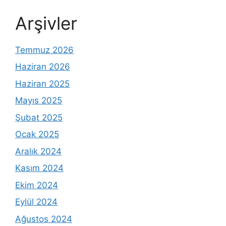
Arşivler
Temmuz 2026
Haziran 2026
Haziran 2025
Mayıs 2025
Şubat 2025
Ocak 2025
Aralık 2024
Kasım 2024
Ekim 2024
Eylül 2024
Ağustos 2024