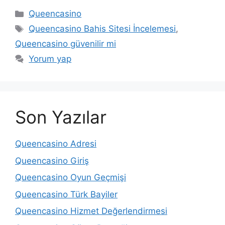
Kategoriler
Queencasino
Etiketler
Queencasino Bahis Sitesi İncelemesi
,
Queencasino güvenilir mi
Yorum yap
Son Yazılar
Queencasino Adresi
Queencasino Giriş
Queencasino Oyun Geçmişi
Queencasino Türk Bayiler
Queencasino Hizmet Değerlendirmesi