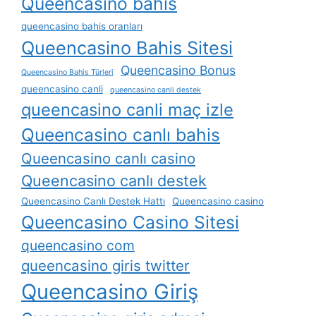
Queencasino bahis
queencasino bahis oranları
Queencasino Bahis Sitesi
Queencasino Bonus
Queencasino Bahis Türleri
queencasino canli
queencasino canli destek
queencasino canli maç izle
Queencasino canlı bahis
Queencasino canlı casino
Queencasino canlı destek
Queencasino Canlı Destek Hattı
Queencasino casino
Queencasino Casino Sitesi
queencasino com
queencasino giris twitter
Queencasino Giriş