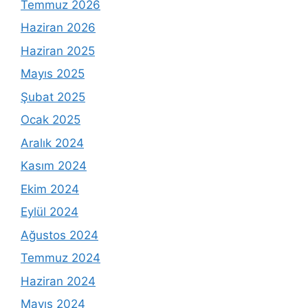
Temmuz 2026
Haziran 2026
Haziran 2025
Mayıs 2025
Şubat 2025
Ocak 2025
Aralık 2024
Kasım 2024
Ekim 2024
Eylül 2024
Ağustos 2024
Temmuz 2024
Haziran 2024
Mayıs 2024