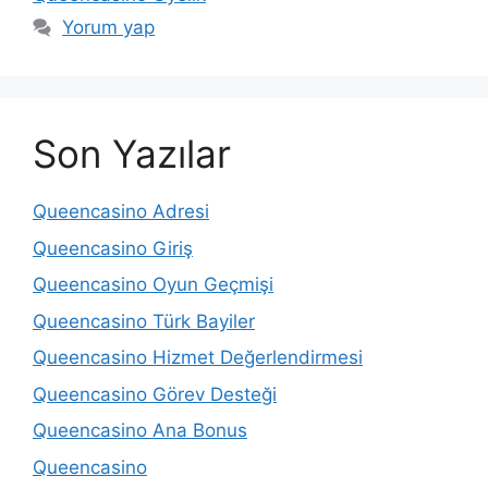
Yorum yap
Son Yazılar
Queencasino Adresi
Queencasino Giriş
Queencasino Oyun Geçmişi
Queencasino Türk Bayiler
Queencasino Hizmet Değerlendirmesi
Queencasino Görev Desteği
Queencasino Ana Bonus
Queencasino