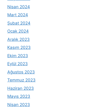
Nisan 2024
Mart 2024
Şubat 2024
Ocak 2024
Aralık 2023
Kasım 2023
Ekim 2023
Eylül 2023
Ağustos 2023
Temmuz 2023
Haziran 2023
Mayıs 2023
Nisan 2023