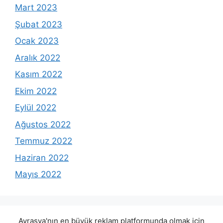
Mart 2023
Şubat 2023
Ocak 2023
Aralık 2022
Kasım 2022
Ekim 2022
Eylül 2022
Ağustos 2022
Temmuz 2022
Haziran 2022
Mayıs 2022
Avrasya'nın en büyük reklam platformunda olmak için