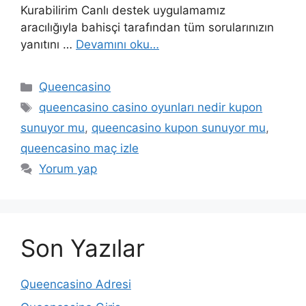
Kurabilirim Canlı destek uygulamamız
aracılığıyla bahisçi tarafından tüm sorularınızın
yanıtını …
Devamını oku…
Kategoriler
Queencasino
Etiketler
queencasino casino oyunları nedir kupon
sunuyor mu
,
queencasino kupon sunuyor mu
,
queencasino maç izle
Yorum yap
Son Yazılar
Queencasino Adresi