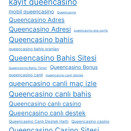
kayit queencasino
mobil queencasino
Queencasino
Queencasino Adres
Queencasino Adresi
queencasino ana sayfa
Queencasino bahis
queencasino bahis oranları
Queencasino Bahis Sitesi
Queencasino Bonus
Queencasino Bahis Türleri
queencasino canli
queencasino canli destek
queencasino canli maç izle
Queencasino canlı bahis
Queencasino canlı casino
Queencasino canlı destek
Queencasino Canlı Destek Hattı
Queencasino casino
Queencasino Casino Sitesi