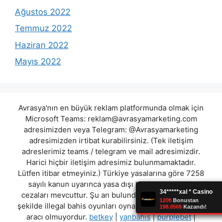
Ağustos 2022
Temmuz 2022
Haziran 2022
Mayıs 2022
Avrasya'nın en büyük reklam platformunda olmak için
Microsoft Teams:
reklam@avrasyamarketing.com
adresimizden veya Telegram: @Avrasyamarketing
adresimizden irtibat kurabilirsiniz. (Tek iletişim
adreslerimiz teams / telegram ve mail adresimizdir.
Harici hiçbir iletişim adresimiz bulunmamaktadır.
Lütfen itibar etmeyiniz.) Türkiye yasalarına göre 7258
sayılı kanun uyarınca yasa dışı bahis oynamanın
cezaları mevcuttur. Şu an bulunduğunuz site hiç bir
şekilde illegal bahis oyunları oynatmıyor ve oynamaya
aracı olmuyordur.
betkey
|
yanbahis
|
purplebet
|