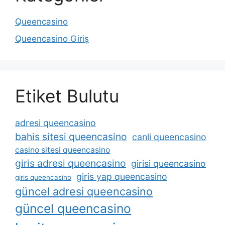
Queencasino
Queencasino Giriş
Etiket Bulutu
adresi queencasino
bahis sitesi queencasino
canli queencasino
casino sitesi queencasino
giris adresi queencasino
girisi queencasino
giris yap queencasino
giris queencasino
güncel adresi queencasino
güncel queencasino