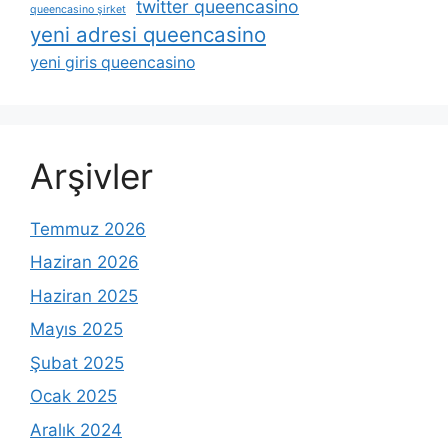
twitter queencasino
queencasino şirket
yeni adresi queencasino
yeni giris queencasino
Arşivler
Temmuz 2026
Haziran 2026
Haziran 2025
Mayıs 2025
Şubat 2025
Ocak 2025
Aralık 2024