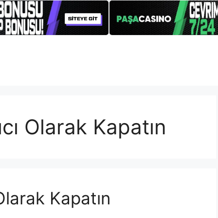
cı Olarak Kapatın
Olarak Kapatın