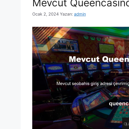
Mevcut Queencasino 
Ocak 2, 2024
Yazarı:
admin