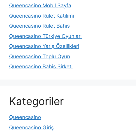
Queencasino Mobil Sayfa
Queencasino Rulet Katılımı
Queencasino Rulet Bahis
Queencasino Türkiye Oyunları
Queencasino Yarış Özellikleri
Queencasino Toplu Oyun
Queencasino Bahis Şirketi
Kategoriler
Queencasino
Queencasino Giriş