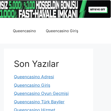
Queencasino
Queencasino Giriş
Son Yazılar
Queencasino Adresi
Queencasino Giriş
Queencasino Oyun Geçmişi
Queencasino Türk Bayiler
Queencasino Hizmet