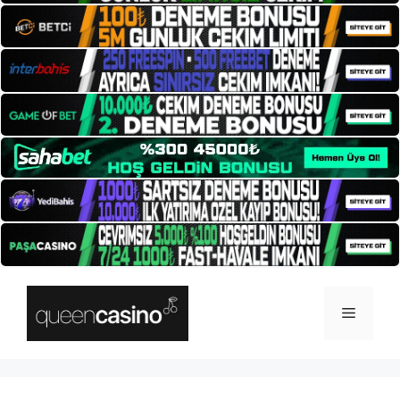
İçeriğe
atla
Menü