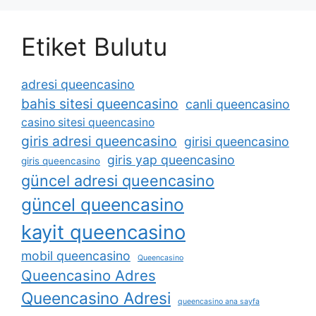
Etiket Bulutu
adresi queencasino
bahis sitesi queencasino
canli queencasino
casino sitesi queencasino
giris adresi queencasino
girisi queencasino
giris yap queencasino
giris queencasino
güncel adresi queencasino
güncel queencasino
kayit queencasino
mobil queencasino
Queencasino
Queencasino Adres
Queencasino Adresi
queencasino ana sayfa