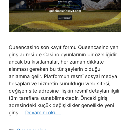
Queencasino son kayıt formu Queencasino yeni
giriş adresi de Casino oyunlarının bir özelliğidir
ancak bu kısıtlamalar, her zaman dikkate
alınması gereken bu tür şeylerin olduğu
anlamına gelir. Platformun resmî sosyal medya
hesapları ve hizmetin sunulduğu web sitesi,
değişen site adresine ilişkin resmî detayları ilgili
tüm taraflara sunabilmektedir. Önceki giriş
adresindeki küçük değişiklikler genellikle yeni
giriş …
Devamını oku…
Kategoriler