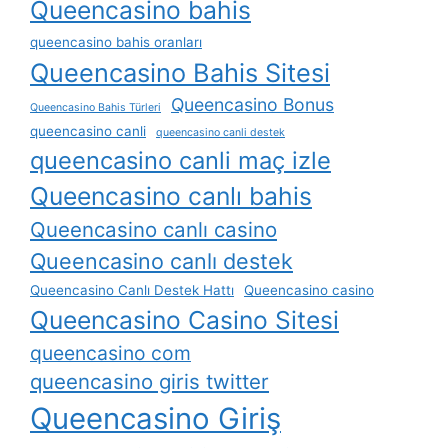
Queencasino bahis
queencasino bahis oranları
Queencasino Bahis Sitesi
Queencasino Bonus
Queencasino Bahis Türleri
queencasino canli
queencasino canli destek
queencasino canli maç izle
Queencasino canlı bahis
Queencasino canlı casino
Queencasino canlı destek
Queencasino Canlı Destek Hattı
Queencasino casino
Queencasino Casino Sitesi
queencasino com
queencasino giris twitter
Queencasino Giriş