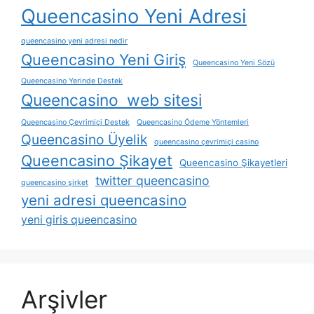
Queencasino Yeni Adresi
queencasino yeni adresi nedir
Queencasino Yeni Giriş
Queencasino Yeni Sözü
Queencasino Yerinde Destek
Queencasino web sitesi
Queencasino Çevrimiçi Destek
Queencasino Ödeme Yöntemleri
Queencasino Üyelik
queencasino çevrimiçi casino
Queencasino Şikayet
Queencasino Şikayetleri
twitter queencasino
queencasino şirket
yeni adresi queencasino
yeni giris queencasino
Arşivler