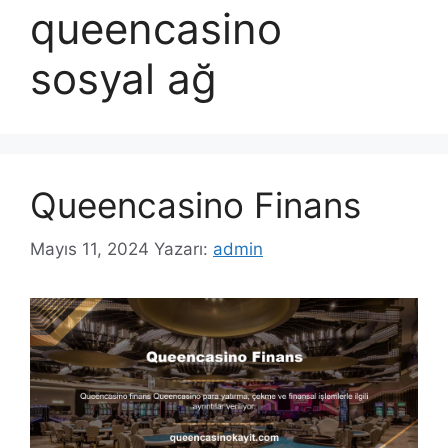
queencasino
sosyal ağ
Queencasino Finans
Mayıs 11, 2024
Yazarı:
admin