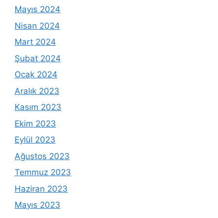
Mayıs 2024
Nisan 2024
Mart 2024
Şubat 2024
Ocak 2024
Aralık 2023
Kasım 2023
Ekim 2023
Eylül 2023
Ağustos 2023
Temmuz 2023
Haziran 2023
Mayıs 2023