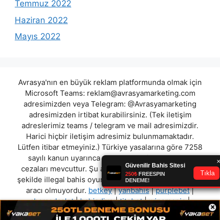
Temmuz 2022
Haziran 2022
Mayıs 2022
Avrasya'nın en büyük reklam platformunda olmak için
Microsoft Teams:
reklam@avrasyamarketing.com
adresimizden veya Telegram: @Avrasyamarketing
adresimizden irtibat kurabilirsiniz. (Tek iletişim
adreslerimiz teams / telegram ve mail adresimizdir.
Harici hiçbir iletişim adresimiz bulunmamaktadır.
Lütfen itibar etmeyiniz.) Türkiye yasalarına göre 7258
sayılı kanun uyarınca yasa dışı bahis oynamanın
cezaları mevcuttur. Şu an bulunduğunuz site hiç bir
şekilde illegal bahis oyunları oynatmıyor ve oynamaya
aracı olmuyordur.
betkey
|
yanbahis
|
purplebet
|
chamadaslot
|
bahisdiyo
|
titobet
|
winsmania
|
×
betzmark