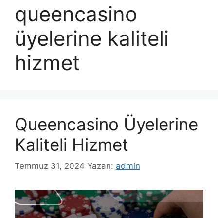
queencasino
üyelerine kaliteli
hizmet
Queencasino Üyelerine
Kaliteli Hizmet
Temmuz 31, 2024
Yazarı:
admin