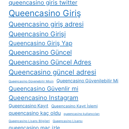
queencasino giris twitter
Queencasino Giriş
Queencasino giriş adresi
Queencasino Girişi
Queencasino Giriş Yap
Queencasino Güncel
Queencasino Güncel Adres
Queencasino güncel adresi
Queencasino Güvenilebilir Mi
Queencasino Güvenebilir Misin
Queencasino Güvenlir mi
Queencasino Instagram
Queencasino Kayıt
Queencasino Kayıt İşlemi
queencasino kaç oldu
queencasino kullanıcıları
Queencasino Lisans Bilgileri
Queencasino Lisansı
queencasino maç izle