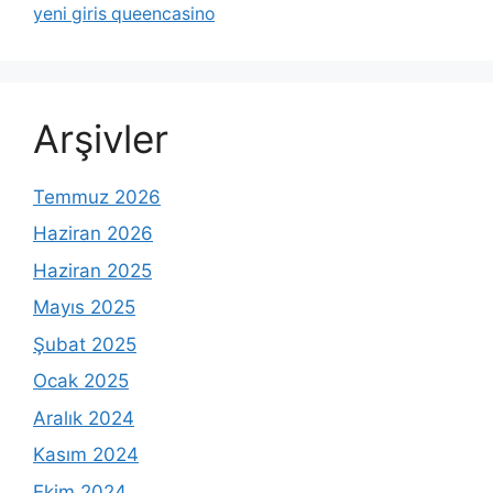
yeni giris queencasino
Arşivler
Temmuz 2026
Haziran 2026
Haziran 2025
Mayıs 2025
Şubat 2025
Ocak 2025
Aralık 2024
Kasım 2024
Ekim 2024