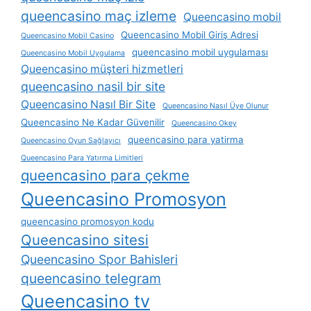
queencasino maç izleme
Queencasino mobil
Queencasino Mobil Giriş Adresi
Queencasino Mobil Casino
queencasino mobil uygulaması
Queencasino Mobil Uygulama
Queencasino müşteri hizmetleri
queencasino nasil bir site
Queencasino Nasıl Bir Site
Queencasino Nasıl Üye Olunur
Queencasino Ne Kadar Güvenilir
Queencasino Okey
queencasino para yatirma
Queencasino Oyun Sağlayıcı
Queencasino Para Yatırma Limitleri
queencasino para çekme
Queencasino Promosyon
queencasino promosyon kodu
Queencasino sitesi
Queencasino Spor Bahisleri
queencasino telegram
Queencasino tv