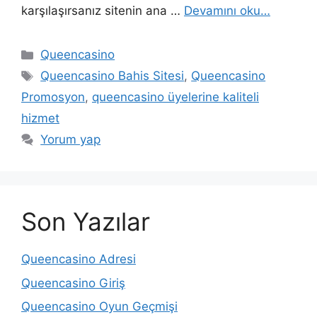
karşılaşırsanız sitenin ana …
Devamını oku…
Kategoriler
Queencasino
Etiketler
Queencasino Bahis Sitesi
,
Queencasino
Promosyon
,
queencasino üyelerine kaliteli
hizmet
Yorum yap
Son Yazılar
Queencasino Adresi
Queencasino Giriş
Queencasino Oyun Geçmişi