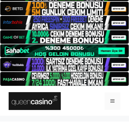
İçeriğe
atla
Menü