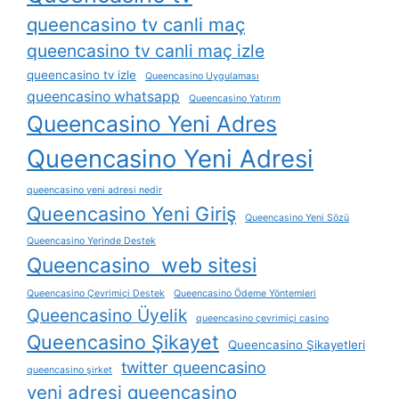
queencasino tv canli maç
queencasino tv canli maç izle
queencasino tv izle
Queencasino Uygulaması
queencasino whatsapp
Queencasino Yatırım
Queencasino Yeni Adres
Queencasino Yeni Adresi
queencasino yeni adresi nedir
Queencasino Yeni Giriş
Queencasino Yeni Sözü
Queencasino Yerinde Destek
Queencasino web sitesi
Queencasino Çevrimiçi Destek
Queencasino Ödeme Yöntemleri
Queencasino Üyelik
queencasino çevrimiçi casino
Queencasino Şikayet
Queencasino Şikayetleri
twitter queencasino
queencasino şirket
yeni adresi queencasino