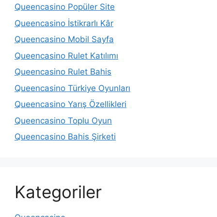
Queencasino Popüler Site
Queencasino İstikrarlı Kâr
Queencasino Mobil Sayfa
Queencasino Rulet Katılımı
Queencasino Rulet Bahis
Queencasino Türkiye Oyunları
Queencasino Yarış Özellikleri
Queencasino Toplu Oyun
Queencasino Bahis Şirketi
Kategoriler