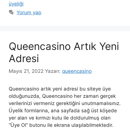
üyeliği
Yorum yap
Queencasino Artık Yeni
Adresi
Mayıs 21, 2022
Yazarı:
queencasino
Queencasino artık yeni adresi bu siteye üye
olduğunuzda, Queencasino her zaman gerçek
verilerinizi vermeniz gerektiğini unutmamalısınız.
Üyelik formlarına, ana sayfada sağ üst köşede
yer alan ve kırmızı kutu ile doldurulmuş olan
“Üye Ol” butonu ile ekrana ulaşılabilmektedir.