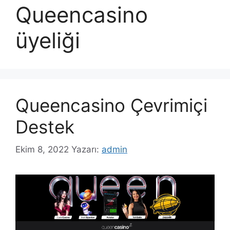
Queencasino
üyeliği
Queencasino Çevrimiçi
Destek
Ekim 8, 2022
Yazarı:
admin