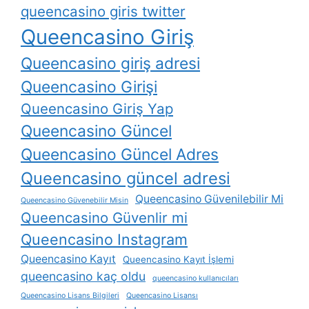
queencasino giris twitter
Queencasino Giriş
Queencasino giriş adresi
Queencasino Girişi
Queencasino Giriş Yap
Queencasino Güncel
Queencasino Güncel Adres
Queencasino güncel adresi
Queencasino Güvenilebilir Mi
Queencasino Güvenebilir Misin
Queencasino Güvenlir mi
Queencasino Instagram
Queencasino Kayıt
Queencasino Kayıt İşlemi
queencasino kaç oldu
queencasino kullanıcıları
Queencasino Lisans Bilgileri
Queencasino Lisansı