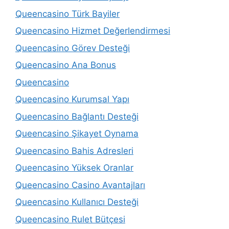
Queencasino Türk Bayiler
Queencasino Hizmet Değerlendirmesi
Queencasino Görev Desteği
Queencasino Ana Bonus
Queencasino
Queencasino Kurumsal Yapı
Queencasino Bağlantı Desteği
Queencasino Şikayet Oynama
Queencasino Bahis Adresleri
Queencasino Yüksek Oranlar
Queencasino Casino Avantajları
Queencasino Kullanıcı Desteği
Queencasino Rulet Bütçesi