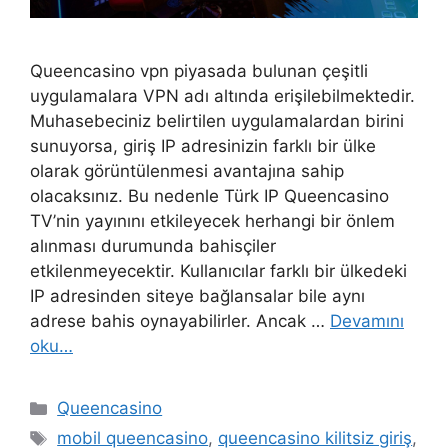
Queencasino vpn piyasada bulunan çeşitli
uygulamalara VPN adı altında erişilebilmektedir.
Muhasebeciniz belirtilen uygulamalardan birini
sunuyorsa, giriş IP adresinizin farklı bir ülke
olarak görüntülenmesi avantajına sahip
olacaksınız. Bu nedenle Türk IP Queencasino
TV’nin yayınını etkileyecek herhangi bir önlem
alınması durumunda bahisçiler
etkilenmeyecektir. Kullanıcılar farklı bir ülkedeki
IP adresinden siteye bağlansalar bile aynı
adrese bahis oynayabilirler. Ancak …
Devamını
oku…
Kategoriler
Queencasino
Etiketler
mobil queencasino
,
queencasino kilitsiz giriş
,