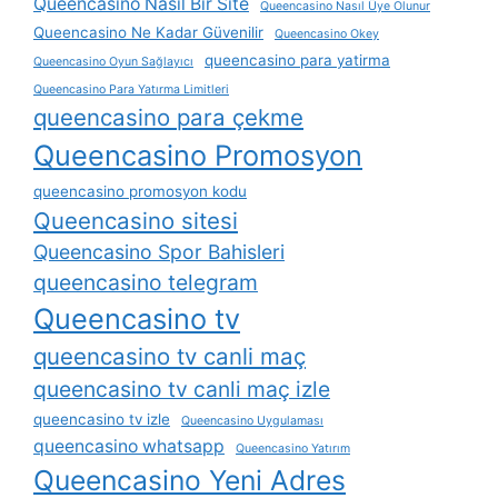
Queencasino Nasıl Bir Site
Queencasino Nasıl Üye Olunur
Queencasino Ne Kadar Güvenilir
Queencasino Okey
queencasino para yatirma
Queencasino Oyun Sağlayıcı
Queencasino Para Yatırma Limitleri
queencasino para çekme
Queencasino Promosyon
queencasino promosyon kodu
Queencasino sitesi
Queencasino Spor Bahisleri
queencasino telegram
Queencasino tv
queencasino tv canli maç
queencasino tv canli maç izle
queencasino tv izle
Queencasino Uygulaması
queencasino whatsapp
Queencasino Yatırım
Queencasino Yeni Adres