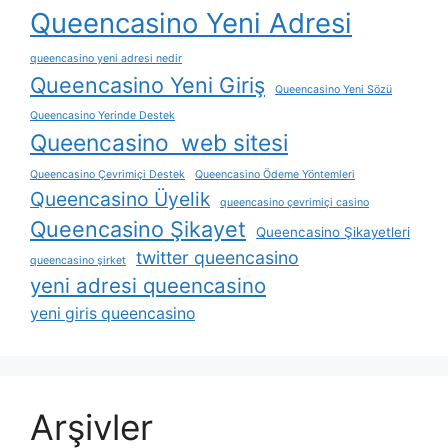
Queencasino Yeni Adresi
queencasino yeni adresi nedir
Queencasino Yeni Giriş
Queencasino Yeni Sözü
Queencasino Yerinde Destek
Queencasino web sitesi
Queencasino Çevrimiçi Destek
Queencasino Ödeme Yöntemleri
Queencasino Üyelik
queencasino çevrimiçi casino
Queencasino Şikayet
Queencasino Şikayetleri
twitter queencasino
queencasino şirket
yeni adresi queencasino
yeni giris queencasino
Arşivler