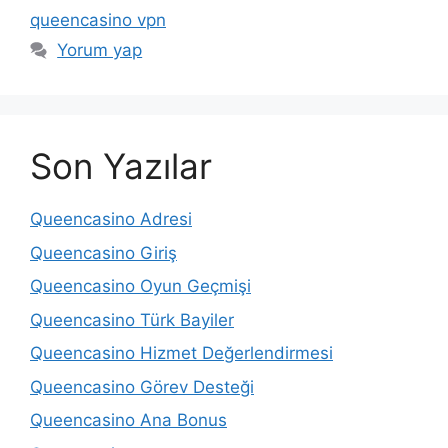
queencasino vpn
Yorum yap
Son Yazılar
Queencasino Adresi
Queencasino Giriş
Queencasino Oyun Geçmişi
Queencasino Türk Bayiler
Queencasino Hizmet Değerlendirmesi
Queencasino Görev Desteği
Queencasino Ana Bonus