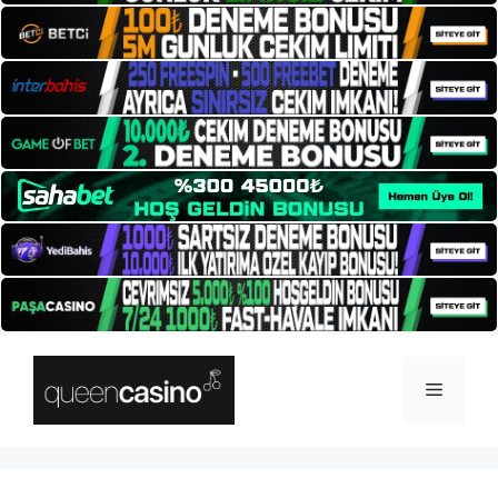
İçeriğe
atla
Menü