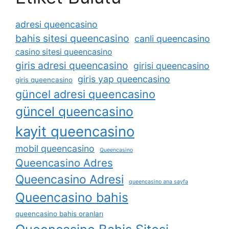
adresi queencasino
bahis sitesi queencasino
canli queencasino
casino sitesi queencasino
giris adresi queencasino
girisi queencasino
giris yap queencasino
giris queencasino
güncel adresi queencasino
güncel queencasino
kayit queencasino
mobil queencasino
Queencasino
Queencasino Adres
Queencasino Adresi
queencasino ana sayfa
Queencasino bahis
queencasino bahis oranları