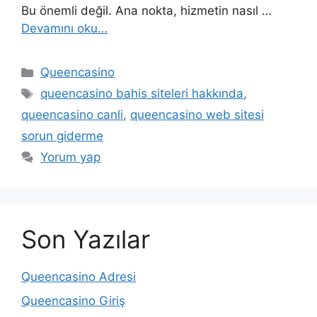
Bu önemli değil. Ana nokta, hizmetin nasıl …
Devamını oku…
Kategoriler
Queencasino
Etiketler
queencasino bahis siteleri hakkında
,
queencasino canli
,
queencasino web sitesi
sorun giderme
Yorum yap
Son Yazılar
Queencasino Adresi
Queencasino Giriş