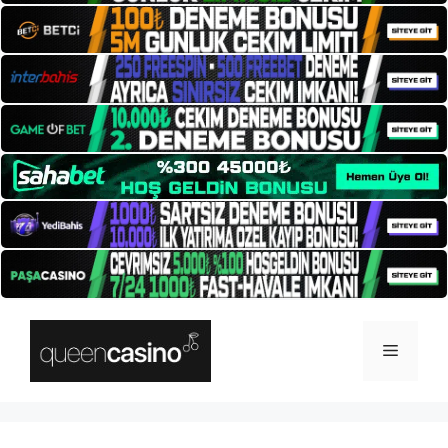
İçeriğe
atla
Menü