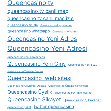
Queencasino tv
queencasino tv canli maç
queencasino tv canli maç izle
queencasino tv izle
Queencasino Uygulaması
queencasino whatsapp
Queencasino Yatırım
Queencasino Yeni Adres
Queencasino Yeni Adresi
queencasino yeni adresi nedir
Queencasino Yeni Giriş
Queencasino Yeni Sözü
Queencasino Yerinde Destek
Queencasino web sitesi
Queencasino Çevrimiçi Destek
Queencasino Ödeme Yöntemleri
Queencasino Üyelik
queencasino çevrimiçi casino
Queencasino Şikayet
Queencasino Şikayetleri
twitter queencasino
queencasino şirket