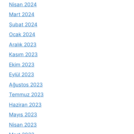
Nisan 2024
Mart 2024
Şubat 2024
Ocak 2024
Aralık 2023
Kasım 2023
Ekim 2023
Eylül 2023
Ağustos 2023
Temmuz 2023
Haziran 2023
Mayıs 2023
Nisan 2023