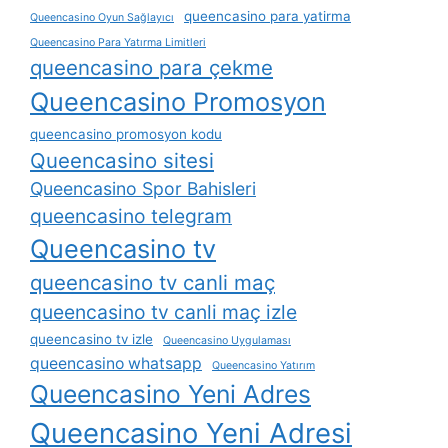
queencasino para yatirma
Queencasino Oyun Sağlayıcı
Queencasino Para Yatırma Limitleri
queencasino para çekme
Queencasino Promosyon
queencasino promosyon kodu
Queencasino sitesi
Queencasino Spor Bahisleri
queencasino telegram
Queencasino tv
queencasino tv canli maç
queencasino tv canli maç izle
queencasino tv izle
Queencasino Uygulaması
queencasino whatsapp
Queencasino Yatırım
Queencasino Yeni Adres
Queencasino Yeni Adresi