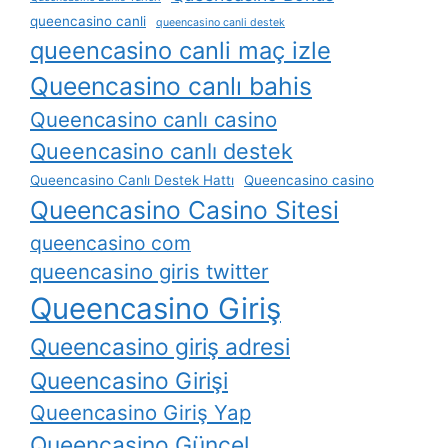
queencasino canli
queencasino canli destek
queencasino canli maç izle
Queencasino canlı bahis
Queencasino canlı casino
Queencasino canlı destek
Queencasino Canlı Destek Hattı
Queencasino casino
Queencasino Casino Sitesi
queencasino com
queencasino giris twitter
Queencasino Giriş
Queencasino giriş adresi
Queencasino Girişi
Queencasino Giriş Yap
Queencasino Güncel