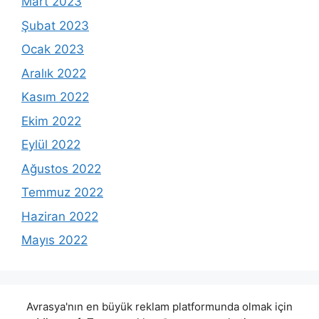
Mart 2023
Şubat 2023
Ocak 2023
Aralık 2022
Kasım 2022
Ekim 2022
Eylül 2022
Ağustos 2022
Temmuz 2022
Haziran 2022
Mayıs 2022
Avrasya'nın en büyük reklam platformunda olmak için