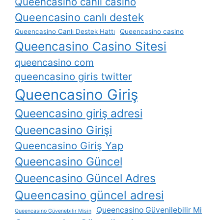
Queencasino canlı casino
Queencasino canlı destek
Queencasino Canlı Destek Hattı
Queencasino casino
Queencasino Casino Sitesi
queencasino com
queencasino giris twitter
Queencasino Giriş
Queencasino giriş adresi
Queencasino Girişi
Queencasino Giriş Yap
Queencasino Güncel
Queencasino Güncel Adres
Queencasino güncel adresi
Queencasino Güvenilebilir Mi
Queencasino Güvenebilir Misin