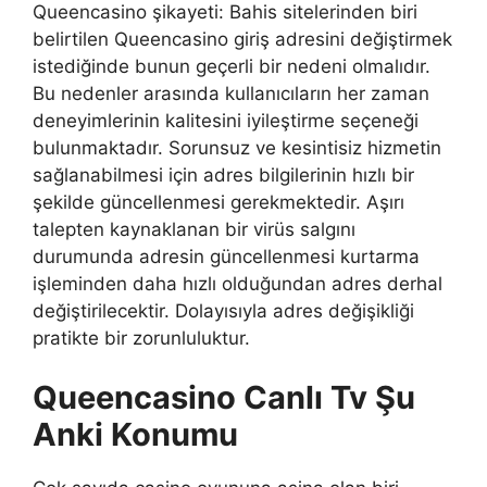
Queencasino şikayeti: Bahis sitelerinden biri
belirtilen Queencasino giriş adresini değiştirmek
istediğinde bunun geçerli bir nedeni olmalıdır.
Bu nedenler arasında kullanıcıların her zaman
deneyimlerinin kalitesini iyileştirme seçeneği
bulunmaktadır. Sorunsuz ve kesintisiz hizmetin
sağlanabilmesi için adres bilgilerinin hızlı bir
şekilde güncellenmesi gerekmektedir. Aşırı
talepten kaynaklanan bir virüs salgını
durumunda adresin güncellenmesi kurtarma
işleminden daha hızlı olduğundan adres derhal
değiştirilecektir. Dolayısıyla adres değişikliği
pratikte bir zorunluluktur.
Queencasino Canlı Tv Şu
Anki Konumu