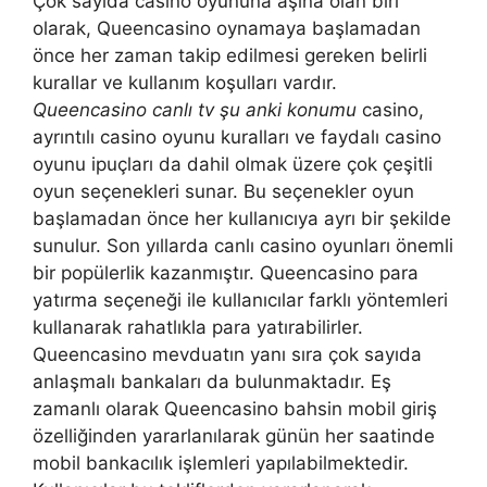
Çok sayıda casino oyununa aşina olan biri
olarak, Queencasino oynamaya başlamadan
önce her zaman takip edilmesi gereken belirli
kurallar ve kullanım koşulları vardır.
Queencasino canlı tv şu anki konumu
casino,
ayrıntılı casino oyunu kuralları ve faydalı casino
oyunu ipuçları da dahil olmak üzere çok çeşitli
oyun seçenekleri sunar. Bu seçenekler oyun
başlamadan önce her kullanıcıya ayrı bir şekilde
sunulur. Son yıllarda canlı casino oyunları önemli
bir popülerlik kazanmıştır. Queencasino para
yatırma seçeneği ile kullanıcılar farklı yöntemleri
kullanarak rahatlıkla para yatırabilirler.
Queencasino mevduatın yanı sıra çok sayıda
anlaşmalı bankaları da bulunmaktadır. Eş
zamanlı olarak Queencasino bahsin mobil giriş
özelliğinden yararlanılarak günün her saatinde
mobil bankacılık işlemleri yapılabilmektedir.