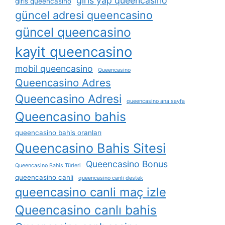
giris yap queencasino
giris queencasino
güncel adresi queencasino
güncel queencasino
kayit queencasino
mobil queencasino
Queencasino
Queencasino Adres
Queencasino Adresi
queencasino ana sayfa
Queencasino bahis
queencasino bahis oranları
Queencasino Bahis Sitesi
Queencasino Bonus
Queencasino Bahis Türleri
queencasino canli
queencasino canli destek
queencasino canli maç izle
Queencasino canlı bahis