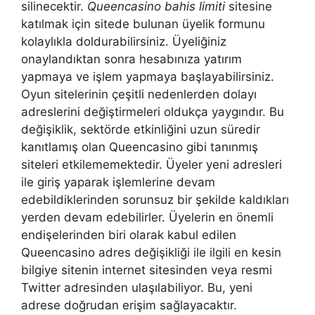
silinecektir.
Queencasino bahis limiti
sitesine
katılmak için sitede bulunan üyelik formunu
kolaylıkla doldurabilirsiniz. Üyeliğiniz
onaylandıktan sonra hesabınıza yatırım
yapmaya ve işlem yapmaya başlayabilirsiniz.
Oyun sitelerinin çeşitli nedenlerden dolayı
adreslerini değiştirmeleri oldukça yaygındır. Bu
değişiklik, sektörde etkinliğini uzun süredir
kanıtlamış olan Queencasino gibi tanınmış
siteleri etkilememektedir. Üyeler yeni adresleri
ile giriş yaparak işlemlerine devam
edebildiklerinden sorunsuz bir şekilde kaldıkları
yerden devam edebilirler. Üyelerin en önemli
endişelerinden biri olarak kabul edilen
Queencasino adres değişikliği ile ilgili en kesin
bilgiye sitenin internet sitesinden veya resmi
Twitter adresinden ulaşılabiliyor. Bu, yeni
adrese doğrudan erişim sağlayacaktır.