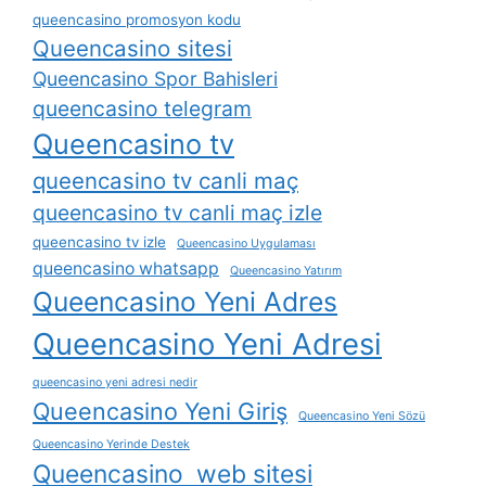
queencasino promosyon kodu
Queencasino sitesi
Queencasino Spor Bahisleri
queencasino telegram
Queencasino tv
queencasino tv canli maç
queencasino tv canli maç izle
queencasino tv izle
Queencasino Uygulaması
queencasino whatsapp
Queencasino Yatırım
Queencasino Yeni Adres
Queencasino Yeni Adresi
queencasino yeni adresi nedir
Queencasino Yeni Giriş
Queencasino Yeni Sözü
Queencasino Yerinde Destek
Queencasino web sitesi