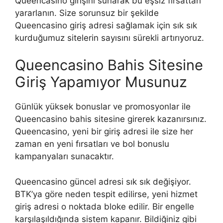
Queencasino girişini sunarak bu eşsiz fırsattan
yararlanın. Size sorunsuz bir şekilde
Queencasino giriş adresi sağlamak için sık sık
kurduğumuz sitelerin sayısını sürekli artırıyoruz.
Queencasino Bahis Sitesine
Giriş Yapamıyor Musunuz
Günlük yüksek bonuslar ve promosyonlar ile
Queencasino bahis sitesine girerek kazanırsınız.
Queencasino, yeni bir giriş adresi ile size her
zaman en yeni fırsatları ve bol bonuslu
kampanyaları sunacaktır.
Queencasino güncel adresi sık sık değişiyor.
BTK’ya göre neden tespit edilirse, yeni hizmet
giriş adresi o noktada bloke edilir. Bir engelle
karşılaşıldığında sistem kapanır. Bildiğiniz gibi