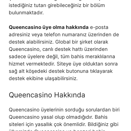
istediğiniz tutarı girebileceğiniz bir bölüm
bulunmaktadır.
Queencasino üye olma hakkında
e-posta
adresiniz veya telefon numaranız üzerinden de
destek alabilirsiniz. Global bir şirket olarak
Queencasino, canlı destek hattı üzerinden
sadece üyelere değil, tüm bahis meraklılarına
hizmet vermektedir. Siteye üye olduktan sonra
sağ alt köşedeki destek butonuna tıklayarak
destek ekibine ulaşabilirsiniz.
Queencasino Hakkında
Queencasino üyelerinin sorduğu sorulardan biri
Queencasino yasal olup olmadığıdır. Bahis
siteleri için yasallık çok önemlidir. Bildiğiniz gibi