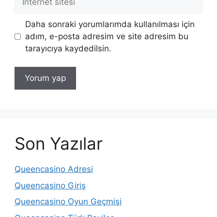
sitesi
Daha sonraki yorumlarımda kullanılması için
adım, e-posta adresim ve site adresim bu
tarayıcıya kaydedilsin.
Son Yazılar
Queencasino Adresi
Queencasino Giriş
Queencasino Oyun Geçmişi