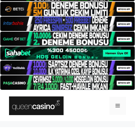
İçeriğe
atla
Menü