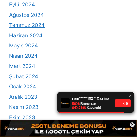
Eylül 2024
Ağustos 2024
Temmuz 2024
Haziran 2024
Mayıs 2024
Nisan 2024
Mart 2024
Şubat 2024
Ocak 2024
Aralık 2023
Kasım 2023
Ekim 2023
×
Eylül 2023