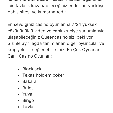
için fazlalık kazanabileceğiniz ender bir yurtdışı
bahis sitesi ve kumarhanedir.
En sevdiğiniz casino oyunlarına 7/24 yüksek
çözünürlüklü video ve canlı krupiye sunumlarıyla
ulaşabileceğiniz Queencasino sizi bekliyor.
Sizinle aynı ağda tanımlanan diğer oyuncular ve
krupiyeler ile eğlenebilirsiniz. En Çok Oynanan
Canlı Casino Oyunları:
Blackjack
Texas hold’em poker
Bakara
Rulet
Yuva
Bingo
Tavla