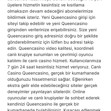
üyelere hizmetin kesintisiz ve kısıtlama
olmaksızın devam edeceğini abonelerimize
bildirmek isteriz. Yeni Queencasino girişi için
siteyi takip edebilir ve yeni Queencasino
girişinden verilerinize erişebilirsiniz. Size yeni
Queencasino giriş adresinizi doğru bir şekilde
gönderebilmemiz için lütfen bu adresi takip
edin. Queencasino video kalitesi, koordineli
canlı krupiye sunumları ve çevrimiçi oyuncu
katılımı ile canlı casino hizmeti. Kullanıcılarımıza
7 gün 24 saat kesintisiz hizmet veriyoruz. Canlı
Casino Queencasino, gerçek bir kumarhanede
olduğunuzu hissetmenizi sağlar. Eğlenirken
ekstra gelir elde edebileceğiniz siteler gerçek
deneyimler yayınlayan sitelerdir. Online
oyuncular ve canlı krupiyeler ile sohbet ederek
kendinizi Queencasino ile gerçek bir
kumarhanede bulabilirsiniz. Kısacası eğlenmek