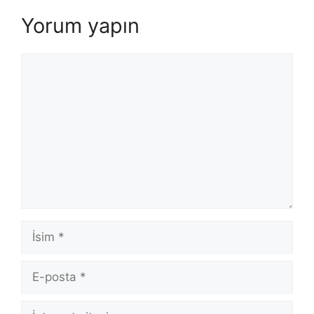
Yorum yapın
Yorum
İsim
E-
posta
İnternet