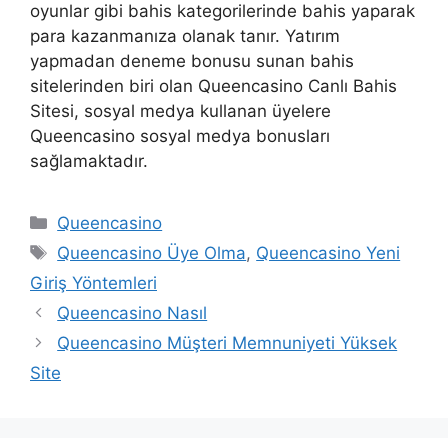
oyunlar gibi bahis kategorilerinde bahis yaparak
para kazanmanıza olanak tanır. Yatırım
yapmadan deneme bonusu sunan bahis
sitelerinden biri olan Queencasino Canlı Bahis
Sitesi, sosyal medya kullanan üyelere
Queencasino sosyal medya bonusları
sağlamaktadır.
Kategoriler
Queencasino
Etiketler
Queencasino Üye Olma
,
Queencasino Yeni
Giriş Yöntemleri
Yazı
Queencasino Nasıl
dolaşımı
Queencasino Müşteri Memnuniyeti Yüksek
Site