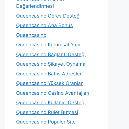
Değerlendirmesi
Queencasino Görev Desteği
Queencasino Ana Bonus
Queencasino
Queencasino Kurumsal Yapı
Queencasino Bağlantı Desteği
Queencasino Şikayet Oynama
Queencasino Bahis Adresleri
Queencasino Yüksek Oranlar
Queencasino Casino Avantajları
Queencasino Kullanıcı Desteği
Queencasino Rulet Bütçesi
Queencasino Popüler Site