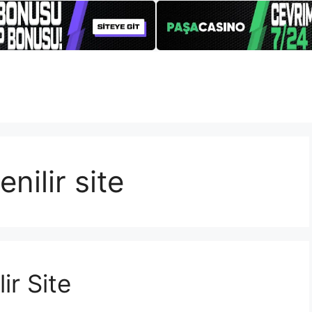
nilir site
ir Site