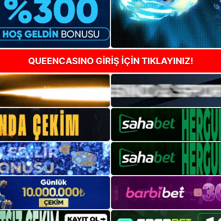
QUEENCASINO GİRİŞ İÇİN TIKLAYINIZ!