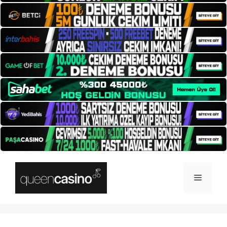
İçeriğe
atla
Menü