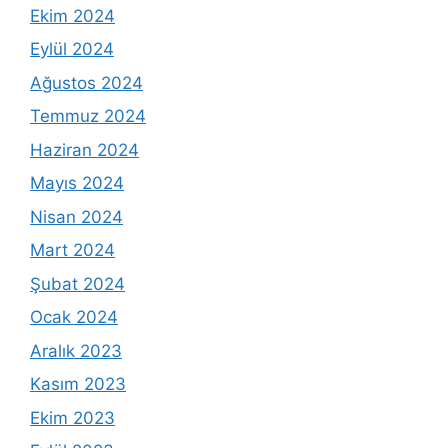
Ekim 2024
Eylül 2024
Ağustos 2024
Temmuz 2024
Haziran 2024
Mayıs 2024
Nisan 2024
Mart 2024
Şubat 2024
Ocak 2024
Aralık 2023
Kasım 2023
Ekim 2023