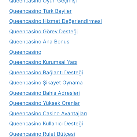
Queencasino Oyun Geçmişi
Queencasino Türk Bayiler
Queencasino Hizmet Değerlendirmesi
Queencasino Görev Desteği
Queencasino Ana Bonus
Queencasino
Queencasino Kurumsal Yapı
Queencasino Bağlantı Desteği
Queencasino Şikayet Oynama
Queencasino Bahis Adresleri
Queencasino Yüksek Oranlar
Queencasino Casino Avantajları
Queencasino Kullanıcı Desteği
Queencasino Rulet Bütçesi