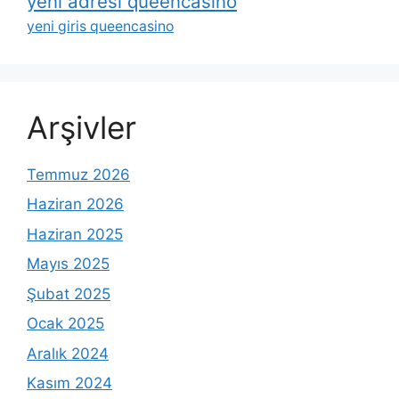
yeni adresi queencasino
yeni giris queencasino
Arşivler
Temmuz 2026
Haziran 2026
Haziran 2025
Mayıs 2025
Şubat 2025
Ocak 2025
Aralık 2024
Kasım 2024