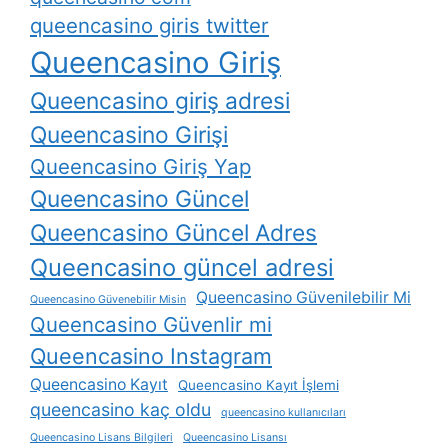
queencasino giris twitter
Queencasino Giriş
Queencasino giriş adresi
Queencasino Girişi
Queencasino Giriş Yap
Queencasino Güncel
Queencasino Güncel Adres
Queencasino güncel adresi
Queencasino Güvenilebilir Mi
Queencasino Güvenebilir Misin
Queencasino Güvenlir mi
Queencasino Instagram
Queencasino Kayıt
Queencasino Kayıt İşlemi
queencasino kaç oldu
queencasino kullanıcıları
Queencasino Lisans Bilgileri
Queencasino Lisansı