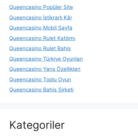
Queencasino Popüler Site
Queencasino İstikrarlı Kâr
Queencasino Mobil Sayfa
Queencasino Rulet Katılımı
Queencasino Rulet Bahis
Queencasino Türkiye Oyunları
Queencasino Yarış Özellikleri
Queencasino Toplu Oyun
Queencasino Bahis Şirketi
Kategoriler