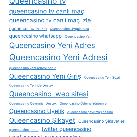
Queencasino tv
queencasino tv canli maç
queencasino tv canli maç izle
queencasino tv izle
Queencasino Uygulaması
queencasino whatsapp
Queencasino Yatırım
Queencasino Yeni Adres
Queencasino Yeni Adresi
queencasino yeni adresi nedir
Queencasino Yeni Giriş
Queencasino Yeni Sözü
Queencasino Yerinde Destek
Queencasino web sitesi
Queencasino Çevrimiçi Destek
Queencasino Ödeme Yöntemleri
Queencasino Üyelik
queencasino çevrimiçi casino
Queencasino Şikayet
Queencasino Şikayetleri
twitter queencasino
queencasino şirket