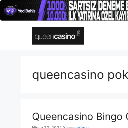
İçeriğe
atla
queencasino pok
Queencasino Bingo 
Nisan 20, 2024
Yazarı:
admin