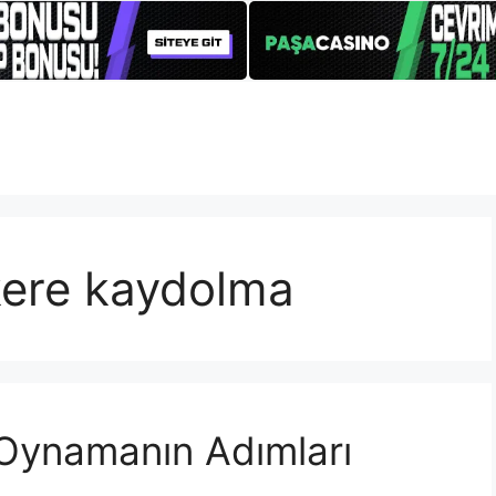
ere kaydolma
Oynamanın Adımları