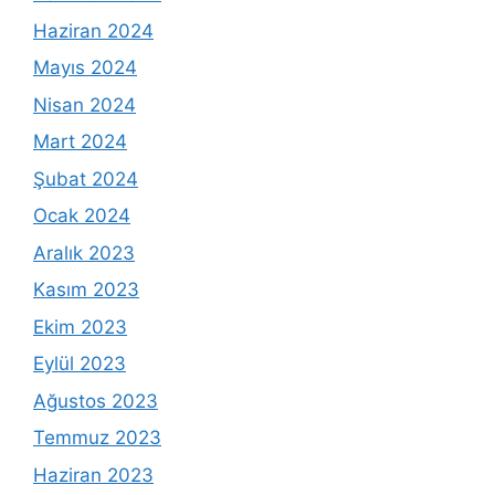
Haziran 2024
Mayıs 2024
Nisan 2024
Mart 2024
Şubat 2024
Ocak 2024
Aralık 2023
Kasım 2023
Ekim 2023
Eylül 2023
Ağustos 2023
Temmuz 2023
Haziran 2023