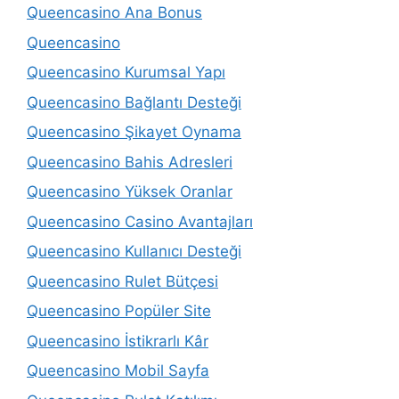
Queencasino Ana Bonus
Queencasino
Queencasino Kurumsal Yapı
Queencasino Bağlantı Desteği
Queencasino Şikayet Oynama
Queencasino Bahis Adresleri
Queencasino Yüksek Oranlar
Queencasino Casino Avantajları
Queencasino Kullanıcı Desteği
Queencasino Rulet Bütçesi
Queencasino Popüler Site
Queencasino İstikrarlı Kâr
Queencasino Mobil Sayfa