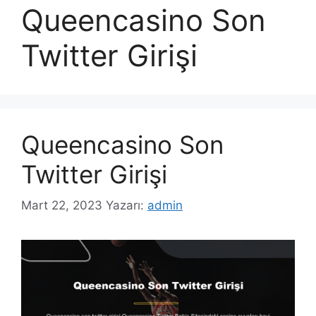
Queencasino Son
Twitter Girişi
Queencasino Son
Twitter Girişi
Mart 22, 2023
Yazarı:
admin