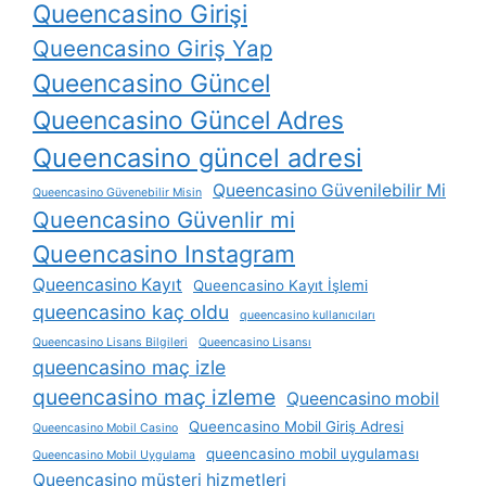
Queencasino Girişi
Queencasino Giriş Yap
Queencasino Güncel
Queencasino Güncel Adres
Queencasino güncel adresi
Queencasino Güvenilebilir Mi
Queencasino Güvenebilir Misin
Queencasino Güvenlir mi
Queencasino Instagram
Queencasino Kayıt
Queencasino Kayıt İşlemi
queencasino kaç oldu
queencasino kullanıcıları
Queencasino Lisans Bilgileri
Queencasino Lisansı
queencasino maç izle
queencasino maç izleme
Queencasino mobil
Queencasino Mobil Giriş Adresi
Queencasino Mobil Casino
queencasino mobil uygulaması
Queencasino Mobil Uygulama
Queencasino müşteri hizmetleri