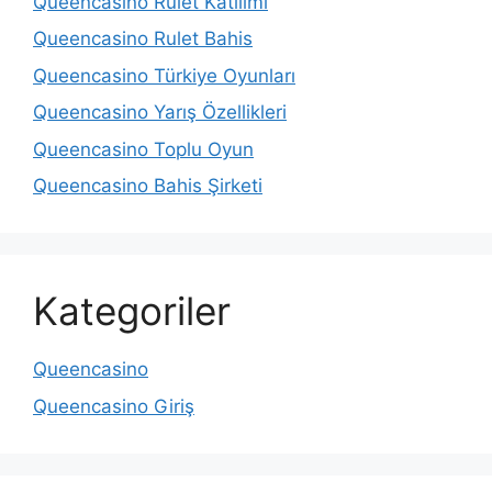
Queencasino Rulet Katılımı
Queencasino Rulet Bahis
Queencasino Türkiye Oyunları
Queencasino Yarış Özellikleri
Queencasino Toplu Oyun
Queencasino Bahis Şirketi
Kategoriler
Queencasino
Queencasino Giriş