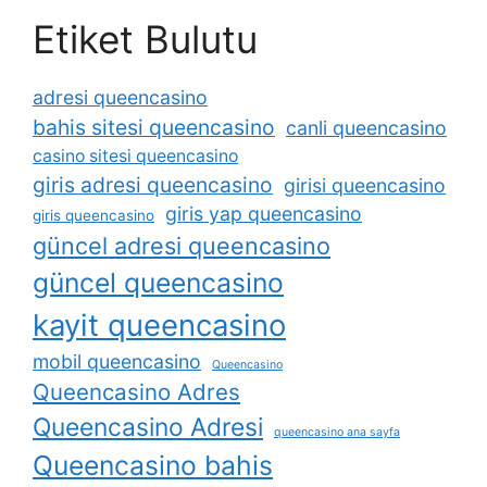
Etiket Bulutu
adresi queencasino
bahis sitesi queencasino
canli queencasino
casino sitesi queencasino
giris adresi queencasino
girisi queencasino
giris yap queencasino
giris queencasino
güncel adresi queencasino
güncel queencasino
kayit queencasino
mobil queencasino
Queencasino
Queencasino Adres
Queencasino Adresi
queencasino ana sayfa
Queencasino bahis