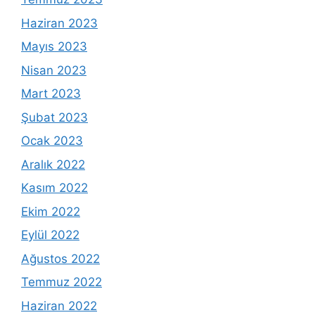
Haziran 2023
Mayıs 2023
Nisan 2023
Mart 2023
Şubat 2023
Ocak 2023
Aralık 2022
Kasım 2022
Ekim 2022
Eylül 2022
Ağustos 2022
Temmuz 2022
Haziran 2022