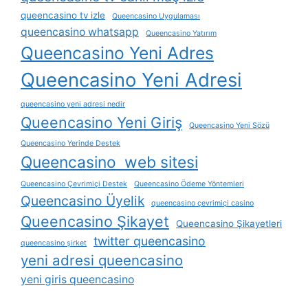
queencasino tv izle
Queencasino Uygulaması
queencasino whatsapp
Queencasino Yatırım
Queencasino Yeni Adres
Queencasino Yeni Adresi
queencasino yeni adresi nedir
Queencasino Yeni Giriş
Queencasino Yeni Sözü
Queencasino Yerinde Destek
Queencasino web sitesi
Queencasino Çevrimiçi Destek
Queencasino Ödeme Yöntemleri
Queencasino Üyelik
queencasino çevrimiçi casino
Queencasino Şikayet
Queencasino Şikayetleri
twitter queencasino
queencasino şirket
yeni adresi queencasino
yeni giris queencasino