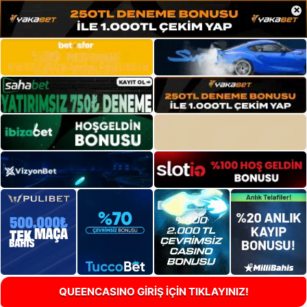
×
QUEENCASINO GİRİŞ İÇİN TIKLAYINIZ!