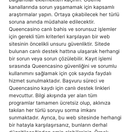
kanallarında sorun yaşamamak için kapsamlı
araştırmalar yapın. Ortaya çıkabilecek her türlü
soruna anında müdahale edilecektir.
Queencasino canlı bahis ve sorunsuz işlemler
için gerekli tüm kriterleri karşılayan bir web
sitesinin öncelikli unsuru güvenliktir. Sitede
bulunan canlı destek hattına ulaşarak herhangi
bir sorun veya sorun çözülebilir. Kayıt işlemi
sırasında Queencasino güvenliğini ve sorumlu
kullanımını sağlamak için çok sayıda faydalı
hizmet sunulmaktadır. Başvuru süreci ve
Queencasino kaydı için canlı destek linkleri
mevcuttur. Bilgi akışında yer alan tüm
programlar tamamen ücretsiz olup, aklınıza
takılan her türlü soruyu sorma imkanı
sunmaktadır. Ayrıca, bu web sitesinde herhangi
bir hatayla karşılaşırsanız, bunların derhal