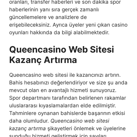
oranları, transfer haberleri ve son dakika spor
haberlerinin yanı sıra gerçek zamanlı
güncellemelere ve analizlere de
erişebileceksiniz. Ayrıca üyeler yeni çıkan casino
oyunları hakkında da bilgi alabilmektedir.
Queencasino Web Sitesi
Kazanç Artırma
Queencasino web sitesi ile kazancınızı artırın.
Bahis hesabınızı değerlendiriyor ve size şu anda
mevcut olan en avantajlı hizmeti sunuyoruz.
Spor departmanı tarafından belirlenen rakamlar
uluslararası kıyaslamalardan elde edilmiştir.
Tahminlere oynanan bahislerde başarının etkisi
daha olumludur.
Queencasino web sitesi
kazanç artırma
şikayetleri önlemek ve üyelerine
sunduğu hizmeti geliştirmek için sayıları