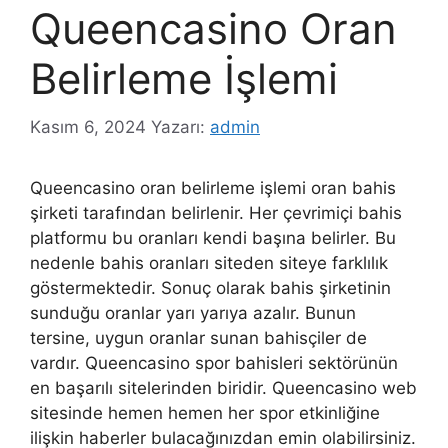
Queencasino Oran
Belirleme İşlemi
Kasım 6, 2024
Yazarı:
admin
Queencasino oran belirleme işlemi oran bahis
şirketi tarafından belirlenir. Her çevrimiçi bahis
platformu bu oranları kendi başına belirler. Bu
nedenle bahis oranları siteden siteye farklılık
göstermektedir. Sonuç olarak bahis şirketinin
sunduğu oranlar yarı yarıya azalır. Bunun
tersine, uygun oranlar sunan bahisçiler de
vardır. Queencasino spor bahisleri sektörünün
en başarılı sitelerinden biridir. Queencasino web
sitesinde hemen hemen her spor etkinliğine
ilişkin haberler bulacağınızdan emin olabilirsiniz.