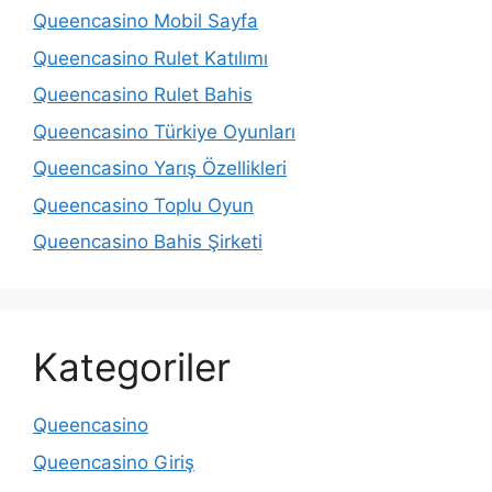
Queencasino Mobil Sayfa
Queencasino Rulet Katılımı
Queencasino Rulet Bahis
Queencasino Türkiye Oyunları
Queencasino Yarış Özellikleri
Queencasino Toplu Oyun
Queencasino Bahis Şirketi
Kategoriler
Queencasino
Queencasino Giriş