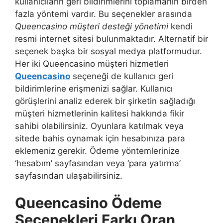
kullanıcıların geri bildirimlerini toplamanın birden
fazla yöntemi vardır. Bu seçenekler arasında
Queencasino müşteri desteği yönetimi
kendi
resmi internet sitesi bulunmaktadır. Alternatif bir
seçenek başka bir sosyal medya platformudur.
Her iki Queencasino müşteri hizmetleri
Queencasino
seçeneği de kullanıcı geri
bildirimlerine erişmenizi sağlar. Kullanıcı
görüşlerini analiz ederek bir şirketin sağladığı
müşteri hizmetlerinin kalitesi hakkında fikir
sahibi olabilirsiniz. Oyunlara katılmak veya
sitede bahis oynamak için hesabınıza para
eklemeniz gerekir. Ödeme yöntemlerinize
‘hesabım’ sayfasından veya ‘para yatırma’
sayfasından ulaşabilirsiniz.
Queencasino Ödeme
Seçenekleri Farkı Oran