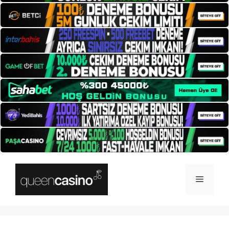
İçeriğe
atla
Menü