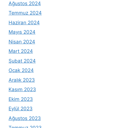
Ağustos 2024
Temmuz 2024
Haziran 2024
Mayıs 2024
Nisan 2024
Mart 2024
Şubat 2024
Ocak 2024
Aralık 2023
Kasım 2023
Ekim 2023
Eylül 2023
Ağustos 2023
Temmuz 2023