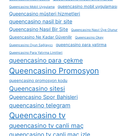
queencasino mobil uygulaması
Queencasino Mobil Uygulama
Queencasino müşteri hizmetleri
queencasino nasil bir site
Queencasino Nasıl Bir Site
Queencasino Nasıl Üye Olunur
Queencasino Ne Kadar Güvenilir
Queencasino Okey
queencasino para yatirma
Queencasino Oyun Sağlayıcı
Queencasino Para Yatırma Limitleri
queencasino para çekme
Queencasino Promosyon
queencasino promosyon kodu
Queencasino sitesi
Queencasino Spor Bahisleri
queencasino telegram
Queencasino tv
queencasino tv canli maç
queencasino tv canli maç izle