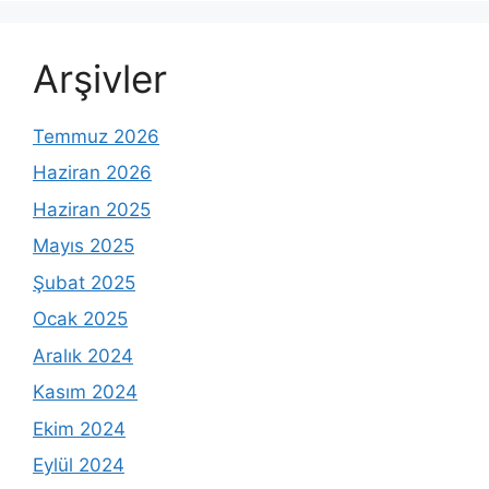
Arşivler
Temmuz 2026
Haziran 2026
Haziran 2025
Mayıs 2025
Şubat 2025
Ocak 2025
Aralık 2024
Kasım 2024
Ekim 2024
Eylül 2024