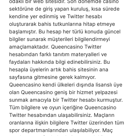
odaklı bir web sitesidir. Son dönemde casino
sektörüne de giriş yapan kuruluş, kısa sürede
kendine yer edinmiş ve Twitter hesabı
oluşturarak bahis tutkunlarına hitap etmeye
başlamıştır. Bu hesap her türlü konuda güncel
bilgiler sunarak müşterileri bilgilendirmeyi
amaçlamaktadır. Queencasino Twitter
hesabından farklı tanıtım materyalleri ve
faydaları hakkında bilgi edinebilirsiniz. Bu
hesapla üyelerin artık bahis sitesinin ana
sayfasına gitmesine gerek kalmıyor.
Queencasino kendi ülkeleri dışında lisanslı üye
olan Queencasino geniş bir hizmet yelpazesi
sunmak amacıyla bir Twitter hesabı kurmuştur.
Tüm bilgilere ve oyun içeriğine Queencasino
Twitter hesabından ulaşabilirsiniz. Maçların
oranlarına ilişkin bilgilere Twitter üzerinden tüm
spor departmanlarından ulaşılabiliyor. Maç