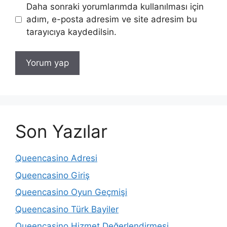
Daha sonraki yorumlarımda kullanılması için
adım, e-posta adresim ve site adresim bu
tarayıcıya kaydedilsin.
Son Yazılar
Queencasino Adresi
Queencasino Giriş
Queencasino Oyun Geçmişi
Queencasino Türk Bayiler
Queencasino Hizmet Değerlendirmesi