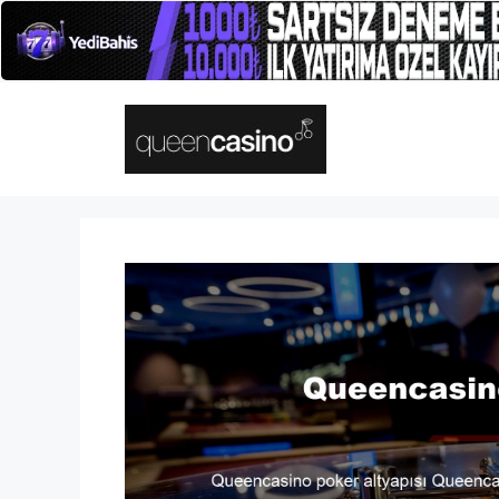
İçeriğe
atla